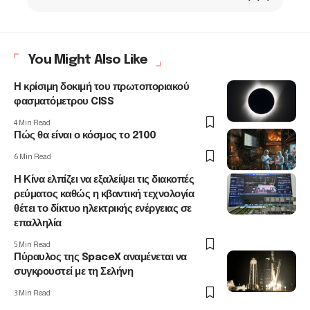
You Might Also Like
Η κρίσιμη δοκιμή του πρωτοποριακού
φασματόμετρου CISS
4 Min Read
Πώς θα είναι ο κόσμος το 2100
6 Min Read
Η Κίνα ελπίζει να εξαλείψει τις διακοπές
ρεύματος καθώς η κβαντική τεχνολογία
θέτει το δίκτυο ηλεκτρικής ενέργειας σε
επαλληλία
5 Min Read
Πύραυλος της SpaceX αναμένεται να
συγκρουστεί με τη Σελήνη
3 Min Read