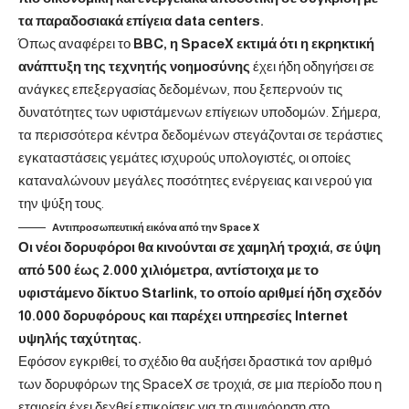
τα παραδοσιακά επίγεια data centers.
Όπως αναφέρει το
BBC, η
SpaceX
εκτιμά ότι η εκρηκτική
ανάπτυξη της τεχνητής νοημοσύνης
έχει ήδη οδηγήσει σε
ανάγκες επεξεργασίας δεδομένων, που ξεπερνούν τις
δυνατότητες των υφιστάμενων επίγειων υποδομών. Σήμερα,
τα περισσότερα κέντρα δεδομένων στεγάζονται σε τεράστιες
εγκαταστάσεις γεμάτες ισχυρούς υπολογιστές, οι οποίες
καταναλώνουν μεγάλες ποσότητες ενέργειας και νερού για
την ψύξη τους.
Αντιπροσωπευτική εικόνα από την Space X
Οι νέοι δορυφόροι θα κινούνται σε χαμηλή τροχιά, σε ύψη
από 500 έως 2.000 χιλιόμετρα, αντίστοιχα με το
υφιστάμενο δίκτυο Starlink, το οποίο αριθμεί ήδη σχεδόν
10.000 δορυφόρους και παρέχει υπηρεσίες Internet
υψηλής ταχύτητας.
Εφόσον εγκριθεί, το σχέδιο θα αυξήσει δραστικά τον αριθμό
των δορυφόρων της SpaceX σε τροχιά, σε μια περίοδο που η
εταιρεία έχει δεχθεί επικρίσεις για τη συμφόρηση στο