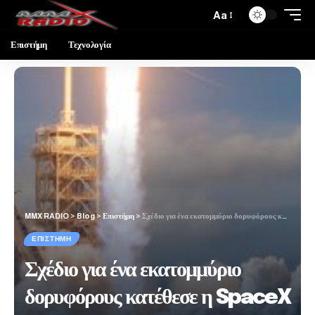
Aa
Επιστήμη
Τεχνολογία
MMX RADIO
>
Blog
>
Επιστήμη
>
Σχέδιο για ένα εκατομμύριο δορυφόρους κατέθεσε η SpaceX του Έλον Μασκ
ΕΠΙΣΤΉΜΗ
Σχέδιο για ένα εκατομμύριο
δορυφόρους κατέθεσε η SpaceX