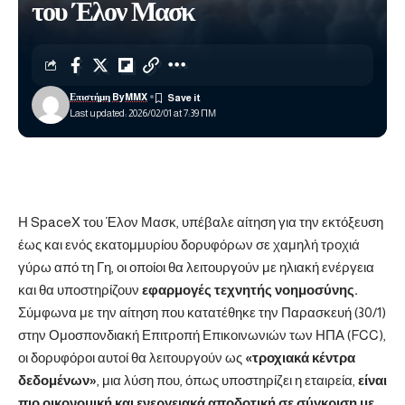
του Έλον Μασκ
Επιστήμη ByMMX
Last updated: 2026/02/01 at 7:39 ΠΜ
Η SpaceX του Έλον Μασκ, υπέβαλε αίτηση για την εκτόξευση
έως και ενός εκατομμυρίου δορυφόρων σε χαμηλή τροχιά
γύρω από τη Γη, οι οποίοι θα λειτουργούν με ηλιακή ενέργεια
και θα υποστηρίζουν
εφαρμογές τεχνητής νοημοσύνης.
Σύμφωνα με την αίτηση που κατατέθηκε την Παρασκευή (30/1)
στην Ομοσπονδιακή Επιτροπή Επικοινωνιών των ΗΠΑ (FCC),
οι δορυφόροι αυτοί θα λειτουργούν ως
«τροχιακά κέντρα
δεδομένων»
, μια λύση που, όπως υποστηρίζει η εταιρεία,
είναι
πιο οικονομική και ενεργειακά αποδοτική σε σύγκριση με