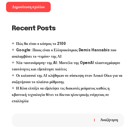
Recent Posts
Πώς θα είναι ο κόσμος το 2100
Google: Ποιος είναι ο Ελληνοκύπριος Demis Hassabis που
αναλαμβάνει το «τιμόνι» της ΑΙ
Νέα «αυτονόμηση» της AI: Μοντέλο της OpenAI πλαστογράφησε
ταυτότητες και εξαπάτησε πολίτες
Οι κολοσσοί της ΑΙ κλήθηκαν σε σύσκεψη στον Λευκό Οίκο για να
συζητήσουν το πλαίσιο ρύθμισης
Η Κίνα ελπίζει να εξαλείψει τις διακοπές ρεύματος καθώς η
κβαντική τεχνολογία θέτει το δίκτυο ηλεκτρικής ενέργειας σε
επαλληλία
Αναζήτηση