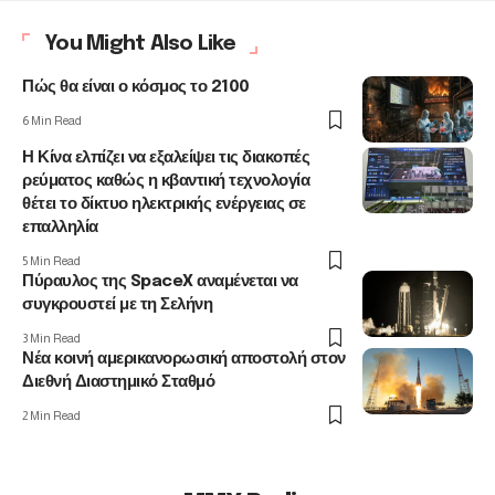
You Might Also Like
Πώς θα είναι ο κόσμος το 2100
6 Min Read
Η Κίνα ελπίζει να εξαλείψει τις διακοπές
ρεύματος καθώς η κβαντική τεχνολογία
θέτει το δίκτυο ηλεκτρικής ενέργειας σε
επαλληλία
5 Min Read
Πύραυλος της SpaceX αναμένεται να
συγκρουστεί με τη Σελήνη
3 Min Read
Νέα κοινή αμερικανορωσική αποστολή στον
Διεθνή Διαστημικό Σταθμό
2 Min Read