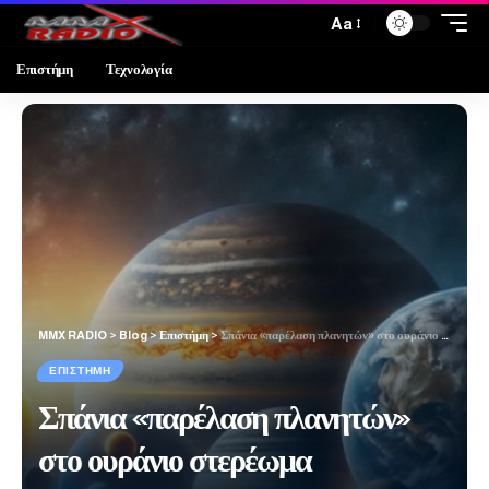
Aa
Επιστήμη
Τεχνολογία
MMX RADIO
>
Blog
>
Επιστήμη
>
Σπάνια «παρέλαση πλανητών» στο ουράνιο στερέωμα
ΕΠΙΣΤΉΜΗ
Σπάνια «παρέλαση πλανητών»
στο ουράνιο στερέωμα