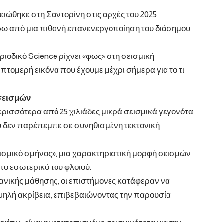
μειώθηκε στη Σαντορίνη
στις αρχές του 2025
ω από μια πιθανή επανενεργοποίηση του διάσημου
ιοδικό Science
ρίχνει «φως» στη σεισμική
πτομερή εικόνα που έχουμε μέχρι σήμερα για το τι
οσεισμών
ρισσότερα από 25 χιλιάδες μικρά σεισμικά γεγονότα
υ δεν παρέπεμπε σε συνηθισμένη τεκτονική
σεισμικό σμήνος», μια χαρακτηριστική μορφή σεισμών
ο εσωτερικό του φλοιού.
ανικής μάθησης, οι επιστήμονες κατάφεραν να
υψηλή ακρίβεια, επιβεβαιώνοντας την παρουσία