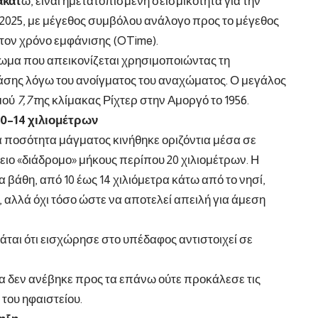
ακάτ
ω, είναι η
μετατοπισμένη σεισμικότητα για την
 2025, με μέγεθος συμβόλου ανάλογο προς το μέγεθος
τον χρόνο εμφάνισης (OTime).
άχωμα που απεικονίζεται χρησιμοποιώντας τη
τάσης λόγω του ανοίγματος του αναχώματος. Ο μεγάλος
σμού
7,7 τ
ης κλίμακας Ρίχτερ στην Αμοργό το
1956.
10–14 χιλιομέτρων
 ποσότητα μάγματος κινήθηκε οριζόντια μέσα σε
ιο «διάδρομο» μήκους περίπου 20 χιλιομέτρων. Η
βάθη, από 10 έως 14 χιλιόμετρα κάτω από το νησί,
 αλλά όχι τόσο ώστε να αποτελεί απειλή για άμεση
άται ότι εισχώρησε στο υπέδαφος αντιστοιχεί σε
α δεν ανέβηκε προς τα επάνω ούτε προκάλεσε τις
του ηφαιστείου.