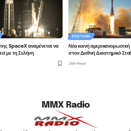
ΕΠΙΣΤΉΜΗ
της SpaceX αναμένεται να
Νέα κοινή αμερικανορωσική
εί με τη Σελήνη
στον Διεθνή Διαστημικό Στα
2 Min Read
MMX Radio