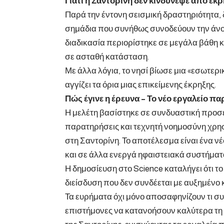
Γιατί η Σαντορίνη δεν κινδύνεψε από έκ
Παρά την έντονη σεισμική δραστηριότητα
σημάδια που συνήθως συνοδεύουν την άνοδ
διαδικασία περιορίστηκε σε μεγάλα βάθη κ
σε ασταθή κατάσταση.
Με άλλα λόγια, το νησί βίωσε μια «εσωτε
αγγίζει τα όρια μιας επικείμενης έκρηξης.
Πώς έγινε η έρευνα – Το νέο εργαλείο 
Η μελέτη βασίστηκε σε συνδυαστική προσέ
παρατηρήσεις και τεχνητή νοημοσύνη χρησ
στη Σαντορίνη. Το αποτέλεσμα είναι ένα 
και σε άλλα ενεργά ηφαιστειακά συστήματ
Η δημοσίευση στο Science καταλήγει ότι το
διείσδυση που δεν συνδέεται με αυξημένο 
Τα ευρήματα όχι μόνο αποσαφηνίζουν τι συ
επιστήμονες να κατανοήσουν καλύτερα τη