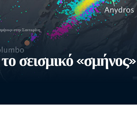
σμήνος» στην Σαντορίνη
ο σεισμικό «σμήνος»