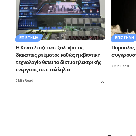
ΕΠΙΣΤΉΜΗ
ΕΠΙΣΤΉΜΗ
Η Κίνα ελπίζει να εξαλείψει τις
Πύραυλος 
διακοπές ρεύματος καθώς η κβαντική
συγκρουστ
τεχνολογία θέτει το δίκτυο ηλεκτρικής
3 Min Read
ενέργειας σε επαλληλία
5 Min Read