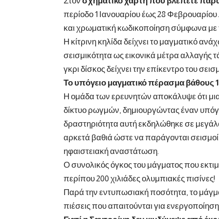
Στον
σχηματικό χάρτη που βλέπετε παρ
περίοδο 1 Ιανουαρίου έως 28 Φεβρουαρίου
και χρωματική κωδικοποίηση σύμφωνα με 
Η κίτρινη κηλίδα δείχνει το μαγματικό αν
σεισμικότητα ως εικονικά μέτρα αλλαγής 
γκρι δίσκος δείχνει την επίκεντρο του σει
Το υπόγειο μαγματικό πέρασμα βάθους 
Η ομάδα των ερευνητών αποκάλυψε ότι μια
δίκτυο ρωγμών, δημιουργώντας έναν υπόγε
δραστηριότητα αυτή εκδηλώθηκε σε μεγάλα 
αρκετά βαθιά ώστε να παράγονται σεισμοί,
ηφαιστειακή αναστάτωση.
Ο συνολικός όγκος του μάγματος που εκτιμ
περίπου 200 χιλιάδες ολυμπιακές πισίνες!
Παρά την εντυπωσιακή ποσότητα, το μάγμ
πιέσεις που απαιτούνται για ενεργοποίηση 