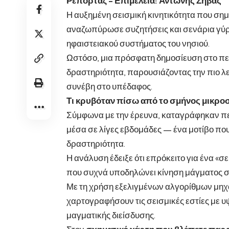
Ρεπορτάζ – Επιμέλεια: Αντώνης Ζήβας
Η αυξημένη
σεισμική κινητικότητα που ση
αναζωπύρωσε συζητήσεις και σενάρια γύρ
ηφαιστειακού συστήματος του νησιού.
Ωστόσο, μια
πρόσφατη δημοσίευση στο περ
δραστηριότητα, παρουσιάζοντας την πιο λε
συνέβη στο υπέδαφος.
Τι κρυβόταν πίσω από το σμήνος μικρ
Σύμφωνα με την έρευνα, καταγράφηκαν
πε
μέσα σε λίγες εβδομάδες — ένα μοτίβο πο
δραστηριότητα.
Η ανάλυση έδειξε ότι επρόκειτο για ένα «
που συχνά υποδηλώνει κίνηση μάγματος στ
Με τη χρήση εξελιγμένων αλγορίθμων μηχ
χαρτογραφήσουν τις σεισμικές εστίες με 
μαγματικής διείσδυσης.