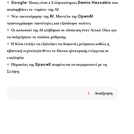
Google: Ποιος είναι ο Ελληνοκύπριος Demis Hassabis που
αναλαμβάνει το «τιμόνι» της ΑΙ
Νέα «αυτονόμηση» της AI: Μοντέλο της OpenAI
πλαστογράφησε ταυτότητες και εξαπάτησε πολίτες
Οι κολοσσοί της ΑΙ κλήθηκαν σε σύσκεψη στον Λευκό Οίκο για
να συζητήσουν το πλαίσιο ρύθμισης
Η Κίνα ελπίζει να εξαλείψει τις διακοπές ρεύματος καθώς η
κβαντική τεχνολογία θέτει το δίκτυο ηλεκτρικής ενέργειας σε
επαλληλία
Πύραυλος της SpaceX αναμένεται να συγκρουστεί με τη
Σελήνη
Αναζήτηση