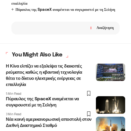
επαλληλία
Πύραυλος της SpaceX αναμένεται να συγκρουστεί με τη Σελήνη
Αναζήτηση
You Might Also Like
Η Κίνα ελπίζει να εξαλείψει τις διακοπές
ρεύματος καθώς η κβαντική τεχνολογία
θέτει το δίκτυο ηλεκτρικής ενέργειας σε
επαλληλία
5 Min Read
Πύραυλος της SpaceX αναμένεται να
συγκρουστεί με τη Σελήνη
3 Min Read
Νέα κοινή αμερικανορωσική αποστολή στον
Διεθνή Διαστημικό Σταθμό