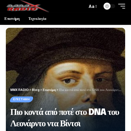
Aa
Επιστήμη
Τεχνολογία
MMX RADIO
>
Blog
>
Επιστήμη
>
Πιο κοντά από ποτέ στο DNA του Λεονάρντο ντα Βίντσι
ΕΠΙΣΤΉΜΗ
Πιο κοντά από ποτέ στο DNA του
Λεονάρντο ντα Βίντσι