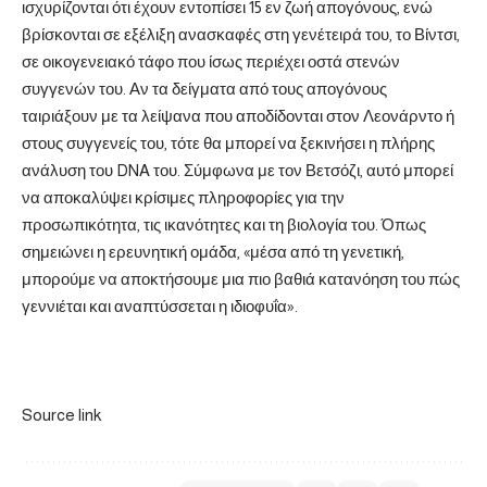
ισχυρίζονται ότι έχουν εντοπίσει 15 εν ζωή απογόνους, ενώ
βρίσκονται σε εξέλιξη ανασκαφές στη γενέτειρά του, το Βίντσι,
σε οικογενειακό τάφο που ίσως περιέχει οστά στενών
συγγενών του. Αν τα δείγματα από τους απογόνους
ταιριάξουν με τα λείψανα που αποδίδονται στον Λεονάρντο ή
στους συγγενείς του, τότε θα μπορεί να ξεκινήσει η πλήρης
ανάλυση του DNA του. Σύμφωνα με τον Βετσόζι, αυτό μπορεί
να αποκαλύψει κρίσιμες πληροφορίες για την
προσωπικότητα, τις ικανότητες και τη βιολογία του. Όπως
σημειώνει η ερευνητική ομάδα, «μέσα από τη γενετική,
μπορούμε να αποκτήσουμε μια πιο βαθιά κατανόηση του πώς
γεννιέται και αναπτύσσεται η ιδιοφυΐα».
Source link