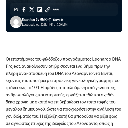
Επιστήμη ByMMX
Last updated: 2025/11/11 at 7:09 ΜΜ
Οι επιστήμονες του φιλόδοξου προγράμματος Leonardo DNA
Project, ανακοίνωσαν ότι βρίσκονται ένα βήμα πριν την
πλήρη ανακατασκευή του DNA του Λεονάρντο ντα Βίντσι,
έχοντας ταυτοποιήσει μια αρσενική γενεαλογική γραμμή που
φτάνει έως το 1331. Η ομάδα, αποτελούμενη από γενετιστές,
ανθρωπολόγους και ιστορικούς, εργάζεται εδώ και σχεδόν
δέκα χρόνια με σκοπό να επιβεβαιώσει τον τόπο ταφής του
μεγάλου δημιουργού, ώστε να προχωρήσει στην ανάλυση του
γονιδιώματός του. Η εξέλιξη αυτή θα μπορούσε να ρίξει φως
σε άγνωστες πτυχές της ιδιοφυΐας του Λεονάρντο, όπως η