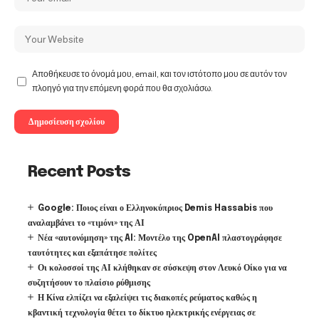
Αποθήκευσε το όνομά μου, email, και τον ιστότοπο μου σε αυτόν τον
πλοηγό για την επόμενη φορά που θα σχολιάσω.
Recent Posts
Google: Ποιος είναι ο Ελληνοκύπριος Demis Hassabis που
αναλαμβάνει το «τιμόνι» της ΑΙ
Νέα «αυτονόμηση» της AI: Μοντέλο της OpenAI πλαστογράφησε
ταυτότητες και εξαπάτησε πολίτες
Οι κολοσσοί της ΑΙ κλήθηκαν σε σύσκεψη στον Λευκό Οίκο για να
συζητήσουν το πλαίσιο ρύθμισης
Η Κίνα ελπίζει να εξαλείψει τις διακοπές ρεύματος καθώς η
κβαντική τεχνολογία θέτει το δίκτυο ηλεκτρικής ενέργειας σε