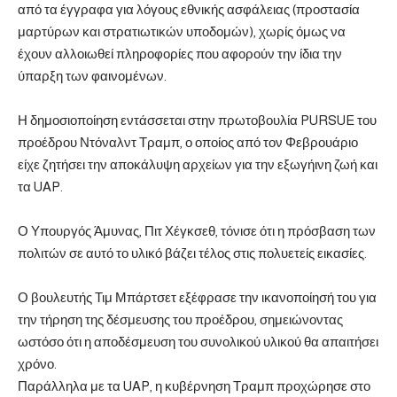
από τα έγγραφα για λόγους εθνικής ασφάλειας (προστασία
μαρτύρων και στρατιωτικών υποδομών), χωρίς όμως να
έχουν αλλοιωθεί πληροφορίες που αφορούν την ίδια την
ύπαρξη των φαινομένων.
Η δημοσιοποίηση εντάσσεται στην πρωτοβουλία PURSUE του
προέδρου Ντόναλντ Τραμπ, ο οποίος από τον Φεβρουάριο
είχε ζητήσει την αποκάλυψη αρχείων για την εξωγήινη ζωή και
τα UAP.
Ο Υπουργός Άμυνας, Πιτ Χέγκσεθ, τόνισε ότι η πρόσβαση των
πολιτών σε αυτό το υλικό βάζει τέλος στις πολυετείς εικασίες.
Ο βουλευτής Τιμ Μπάρτσετ εξέφρασε την ικανοποίησή του για
την τήρηση της δέσμευσης του προέδρου, σημειώνοντας
ωστόσο ότι η αποδέσμευση του συνολικού υλικού θα απαιτήσει
χρόνο.
Παράλληλα με τα UAP, η κυβέρνηση Τραμπ προχώρησε στο