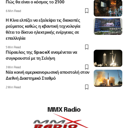
Πώς θα είναι ο κόσμος το 2100
6 Min Read
Η Κίνα ελπίζει να εξαλείψει τις διακοπές
ρεύματος καθώς η κβαντική τεχνολογία
θέτει το δίκτυο ηλεκτρικής ενέργειας σε
επαλληλία
5 Min Read
Πύραυλος της SpaceX αναμένεται να
συγκρουστεί με τη Σελήνη
3 Min Read
Νέα κοινή αμερικανορωσική αποστολή στον
Διεθνή Διαστημικό Σταθμό
2 Min Read
MMX Radio