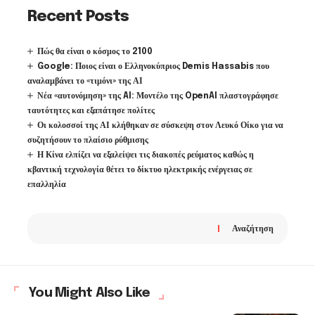
Recent Posts
Πώς θα είναι ο κόσμος το 2100
Google: Ποιος είναι ο Ελληνοκύπριος Demis Hassabis που
αναλαμβάνει το «τιμόνι» της ΑΙ
Νέα «αυτονόμηση» της AI: Μοντέλο της OpenAI πλαστογράφησε
ταυτότητες και εξαπάτησε πολίτες
Οι κολοσσοί της ΑΙ κλήθηκαν σε σύσκεψη στον Λευκό Οίκο για να
συζητήσουν το πλαίσιο ρύθμισης
Η Κίνα ελπίζει να εξαλείψει τις διακοπές ρεύματος καθώς η
κβαντική τεχνολογία θέτει το δίκτυο ηλεκτρικής ενέργειας σε
επαλληλία
Αναζήτηση
You Might Also Like