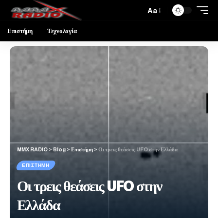
Aa
Επιστήμη
Τεχνολογία
MMX RADIO
>
Blog
>
Επιστήμη
>
Οι τρεις θεάσεις UFO στην Ελλάδα
ΕΠΙΣΤΉΜΗ
Οι τρεις θεάσεις UFO στην
Ελλάδα