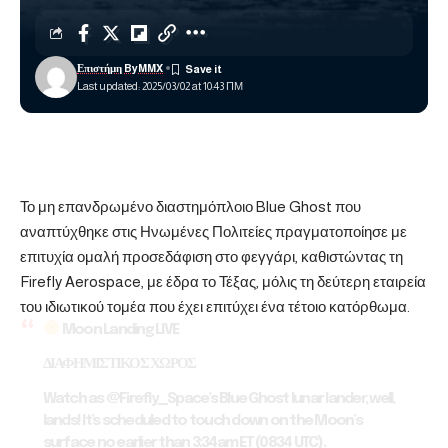
Επιστήμη ByMMX
Last updated: 2025/03/02 at 10:43 ΠΜ
Το μη επανδρωμένο διαστημόπλοιο Blue Ghost που
αναπτύχθηκε στις Ηνωμένες Πολιτείες πραγματοποίησε με
επιτυχία ομαλή προσεδάφιση στο φεγγάρι, καθιστώντας τη
Firefly Aerospace, με έδρα το Τέξας, μόλις τη δεύτερη εταιρεία
του ιδιωτικού τομέα που έχει επιτύχει ένα τέτοιο κατόρθωμα.
Moon Landing LIVE
ΔΙΑΦΗΜΙΣΤΙΚΟΣ ΧΩΡΟΣ
Watch as
@Firefly_Space
’s Blue Ghost lunar lander, well,
lands! It’s scheduled to touch down on the Moon’s
surface no earlier than 3:34am ET (0834 UTC).