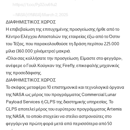
https://t.co/Py3Zcv6fu2
— NASA (@NASA)
March 2, 2025
ΔΙΑΦΗΜΙΣΤΙΚΟΣ ΧΩΡΟΣ
Η επιβεβαίωση της επιτυχημένης προσγείωσης ήρθε από το
Κέντρο Ελέγχου Αποστολών της εταιρείας έξω από το Όστιν
του Τέξας, που παρακολουθούσε τη δράση περίπου 225.000
μίλια (360.000 χιλιόμετρα) μακριά.
«Όλοι σας κολλήσατε την προσγείωση. Είμαστε στο φεγγάρι»,
ανέφερε ο Γουίλ Κούγκαν της Firefly, επικεφαλής μηχανικός
της προσεδάφισης.
ΔΙΑΦΗΜΙΣΤΙΚΟΣ ΧΩΡΟΣ
Το σκάφος μεταφέρει 10 επιστημονικά και τεχνολογικά όργανα
της NASA ως μέρος του προγράμματος Commercial Lunar
Payload Services ή CLPS της διαστημικής υπηρεσίας. Το
CLPS αποτελεί μέρος του ευρύτερου προγράμματος Artemis
της NASA, το οποίο στοχεύει να στείλει αστροναύτες στο
φεγγάρι για πρώτη φορά μετά από περισσότερα από 50