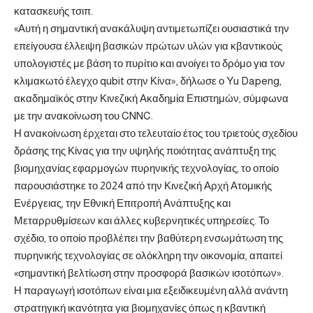
κατασκευής τσιπ.
«Αυτή η σημαντική ανακάλυψη αντιμετωπίζει ουσιαστικά την
επείγουσα έλλειψη βασικών πρώτων υλών για κβαντικούς
υπολογιστές με βάση το πυρίτιο και ανοίγει το δρόμο για τον
κλιμακωτό έλεγχο qubit στην Κίνα», δήλωσε ο Yu Dapeng,
ακαδημαϊκός στην Κινεζική Ακαδημία Επιστημών, σύμφωνα
με την ανακοίνωση του CNNC.
Η ανακοίνωση έρχεται στο τελευταίο έτος του τριετούς σχεδίου
δράσης της Κίνας για την υψηλής ποιότητας ανάπτυξη της
βιομηχανίας εφαρμογών πυρηνικής τεχνολογίας, το οποίο
παρουσιάστηκε το 2024 από την Κινεζική Αρχή Ατομικής
Ενέργειας, την Εθνική Επιτροπή Ανάπτυξης και
Μεταρρυθμίσεων και άλλες κυβερνητικές υπηρεσίες. Το
σχέδιο, το οποίο προβλέπει την βαθύτερη ενσωμάτωση της
πυρηνικής τεχνολογίας σε ολόκληρη την οικονομία, απαιτεί
«σημαντική βελτίωση στην προσφορά βασικών ισοτόπων».
Η παραγωγή ισοτόπων είναι μια εξειδικευμένη αλλά ανάντη
στρατηγική ικανότητα για βιομηχανίες όπως η κβαντική