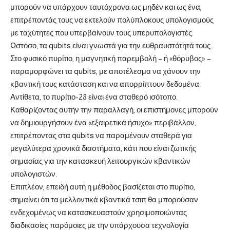
μπορούν να υπάρχουν ταυτόχρονα ως μηδέν και ως ένα,
επιτρέποντάς τους να εκτελούν πολύπλοκους υπολογισμούς
με ταχύτητες που υπερβαίνουν τους υπερυπολογιστές.
Ωστόσο, τα qubits είναι γνωστά για την ευθραυστότητά τους.
Στο φυσικό πυρίτιο, η μαγνητική παρεμβολή – ή «θόρυβος» –
παραμορφώνει τα qubits, με αποτέλεσμα να χάνουν την
κβαντική τους κατάσταση και να απορρίπτουν δεδομένα.
Αντίθετα, το πυρίτιο-28 είναι ένα σταθερό ισότοπο.
Καθαρίζοντας αυτήν την παραλλαγή, οι επιστήμονες μπορούν
να δημιουργήσουν ένα «εξαιρετικά ήσυχο» περιβάλλον,
επιτρέποντας στα qubits να παραμένουν σταθερά για
μεγαλύτερα χρονικά διαστήματα, κάτι που είναι ζωτικής
σημασίας για την κατασκευή λειτουργικών κβαντικών
υπολογιστών.
Επιπλέον, επειδή αυτή η μέθοδος βασίζεται στο πυρίτιο,
σημαίνει ότι τα μελλοντικά κβαντικά τσιπ θα μπορούσαν
ενδεχομένως να κατασκευαστούν χρησιμοποιώντας
διαδικασίες παρόμοιες με την υπάρχουσα τεχνολογία