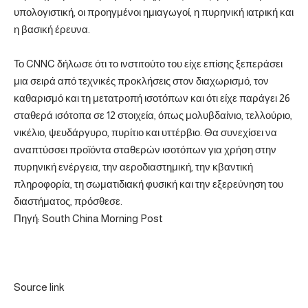
υπολογιστική, οι προηγμένοι ημιαγωγοί, η πυρηνική ιατρική και
η βασική έρευνα.
Το CNNC δήλωσε ότι το ινστιτούτο του είχε επίσης ξεπεράσει
μια σειρά από τεχνικές προκλήσεις στον διαχωρισμό, τον
καθαρισμό και τη μετατροπή ισοτόπων και ότι είχε παράγει 26
σταθερά ισότοπα σε 12 στοιχεία, όπως μολυβδαίνιο, τελλούριο,
νικέλιο, ψευδάργυρο, πυρίτιο και υττέρβιο. Θα συνεχίσει να
αναπτύσσει προϊόντα σταθερών ισοτόπων για χρήση στην
πυρηνική ενέργεια, την αεροδιαστημική, την κβαντική
πληροφορία, τη σωματιδιακή φυσική και την εξερεύνηση του
διαστήματος, πρόσθεσε.
Πηγή: South China Morning Post
Source link