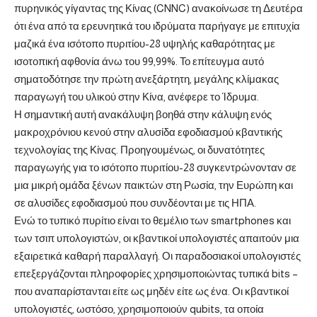
πυρηνικός γίγαντας της Κίνας (CNNC) ανακοίνωσε τη Δευτέρα
ότι ένα από τα ερευνητικά του ιδρύματα παρήγαγε με επιτυχία
μαζικά ένα ισότοπο πυριτίου-28 υψηλής καθαρότητας με
ισοτοπική αφθονία άνω του 99,99%. Το επίτευγμα αυτό
σηματοδότησε την πρώτη ανεξάρτητη, μεγάλης κλίμακας
παραγωγή του υλικού στην Κίνα, ανέφερε το Ίδρυμα.
Η σημαντική αυτή ανακάλυψη βοηθά στην κάλυψη ενός
μακροχρόνιου κενού στην αλυσίδα εφοδιασμού κβαντικής
τεχνολογίας της Κίνας. Προηγουμένως, οι δυνατότητες
παραγωγής για το ισότοπο πυριτίου-28 συγκεντρώνονταν σε
μια μικρή ομάδα ξένων παικτών στη Ρωσία, την Ευρώπη και
σε αλυσίδες εφοδιασμού που συνδέονται με τις ΗΠΑ.
Ενώ το τυπικό πυρίτιο είναι το θεμέλιο των smartphones και
των τσιπ υπολογιστών, οι κβαντικοί υπολογιστές απαιτούν μια
εξαιρετικά καθαρή παραλλαγή. Οι παραδοσιακοί υπολογιστές
επεξεργάζονται πληροφορίες χρησιμοποιώντας τυπικά bits –
που αναπαρίστανται είτε ως μηδέν είτε ως ένα. Οι κβαντικοί
υπολογιστές, ωστόσο, χρησιμοποιούν qubits, τα οποία