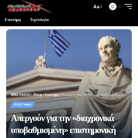
Aa
Επιστήμη
Τεχνολογία
MMX RADIO
>
Blog
>
Επιστήμη
>
Απεργούν για την «διαχρονικά υποβαθμισμένη» επιστημονική έρευνα
ΕΠΙΣΤΉΜΗ
Απεργούν για την «διαχρονικά
υποβαθμισμένη» επιστημονική