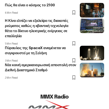
Πώς θα είναι ο κόσμος το 2100
6 Min Read
Η Κίνα ελπίζει να εξαλείψει τις διακοπές
ρεύματος καθώς η κβαντική τεχνολογία
θέτει το δίκτυο ηλεκτρικής ενέργειας σε
επαλληλία
5 Min Read
Πύραυλος της SpaceX αναμένεται να
συγκρουστεί με τη Σελήνη
3 Min Read
Νέα κοινή αμερικανορωσική αποστολή στον
Διεθνή Διαστημικό Σταθμό
2 Min Read
MMX Radio