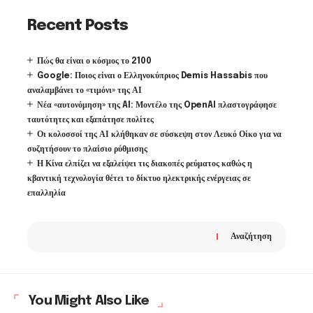
Recent Posts
Πώς θα είναι ο κόσμος το 2100
Google: Ποιος είναι ο Ελληνοκύπριος Demis Hassabis που
αναλαμβάνει το «τιμόνι» της ΑΙ
Νέα «αυτονόμηση» της AI: Μοντέλο της OpenAI πλαστογράφησε
ταυτότητες και εξαπάτησε πολίτες
Οι κολοσσοί της ΑΙ κλήθηκαν σε σύσκεψη στον Λευκό Οίκο για να
συζητήσουν το πλαίσιο ρύθμισης
Η Κίνα ελπίζει να εξαλείψει τις διακοπές ρεύματος καθώς η
κβαντική τεχνολογία θέτει το δίκτυο ηλεκτρικής ενέργειας σε
επαλληλία
Αναζήτηση
You Might Also Like