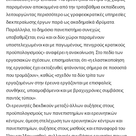
παραμένουν αποκομμένα από την τριτοβάθμια εκπαίδευση,
λειτουργώντας περισσότερο ως γραφειοκρατικές υπηρεσίες
διεκπεραίωσης έργων παρά ως ακαδημαϊκά ιδρύματα.
Παράλληλα, το δημόσιο πανεπιστήμιο συνεχώς
υποβαθμίζεται, ενώ και οι δύο χώροι παραμένουν
υποστελεχωμένοι και με παγωμένους, πενιχρούς κρατικούς
προϋπολογισμούς» αναφέρει η ανακοίνωση. Στο πεδίο των
εργασιακών σχέσεων, επισημαίνεται, ότι «η ελαστικοποίηση
της εργασίας έχει εκτοξευθεί, φτάνοντας σήμερα σε ποσοστά
που τρομάζουν», καθώς «σχεδόν τα δύο τρίτα των
εργαζομένων στην έρευνα εργάζονται με επισφαλείς
συνθήκες, υποαμοιβόμενοι και με βραχυχρόνιες συμβάσεις
παντός τύπου».
Οι ερευνητές διεκδικούν μεταξύ άλλων αυξήσεις στους
προϋπολογισμούς των πανεπιστημίων και ερευνητικών
κέντρων, άμεση στελέχωση των ερευνητικών κέντρων και
πανεπιστημίων, αυξήσεις στους μισθούς και επαναφορά του
13ου και 14ου μισθού, συλλογικές συμβάσεις εργασίας που να