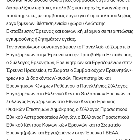
διασφαλίζουν ωράρια, απολαβές και παροχές, αναγνώριση
προϋπηρεσίας με συμβάσεις έργου για διορισμό/προσλήψεις
εργαζομένων, θέσπιση ενιαίου χώρου Ανώτατης
Εκπαίδευσης/Έρευνας και κοινωνική μέριμνα σε περιπτώσεις
εγκυμοσύνης ή ζητημάτων υγείας.
Την ανακοίνωση συνυπογράφουν το Πανελλαδικό Σωματείο
Εργαζομένων στην Έρευνα και την Τριτοβάθμια Εκπαίδευση,
ο Σύλλογος Ερευνητών, Ερευνητριών και Εργαζομένων στην
Έρευνα Ηρακλείου, το Σωματείο Συμβασιούχων Ερευνητών/-
τριων και Διδασκόντων/-ουσών Πανεπιστημίου και
Ερευνητικών Κέντρων Ρεθύμνου, ο Πανελλήνιος Σύλλογος
Εργαζομένων στο Ελληνικό Κέντρο Θαλάσσιων Ερευνών, ο
Σύλλογος Εργαζομένων στο Εθνικό Κέντρο Έρευνας
Φυσικών Επιστημών Δημόκριτος, ο Σύλλογος Προσωπικού
Εθνικού Αστεροσκοπείου Αθηνών, ο Σύλλογος Προσωπικού
Εθνικού Κέντρου Κοινωνικών Ερευνών και το Σωματείο
Ερευνητ(ρι)ών και Εργαζομένων στην Έρευνα ΙΙΒΕΑΑ.