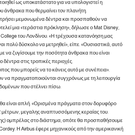
ποιηθεί ως υποκατάστατο για να υπολογιστεί η
ου άνθρακα που θερμαίνει τον πλανήτη.
μετρήσει μεμονωμένα δέντρα και προσπαθούν να
λεί μια «τεράστια πρόκληση», δήλωσε ο Mat Disney,
 College του Λονδίνου. «Η τρέχουσα κατανόηση μας
αι πολύ δύσκολο να μετρηθεί», είπε. «Ουσιαστικά, αυτό
με να ζυγίσουμε την ποσότητα άνθρακα που είναι
 δέντρα στις τροπικές περιοχές.
πος που μπορείς να το κάνεις αυτό με συνέπεια».
ουν να πραγματοποιούνται συγχρόνως με τη λειτουργία
δομένων που στέλνει πίσω.
ν θα είναι απλή. «Ορισμένα πράγματα στον δορυφόρο
2 μέτρων, μεγαλης αναπτυσσόμενης κεραίας του.
λης) ομπρέλας στο διάστημα, οπότε θα προσπαθήσουμε
ordey. Η Airbus έφερε μηχανικούς από την αμερικανική