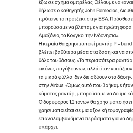
έξω σε σχήμα ομπρέλας. Θέλουμε να «ανακ
δήλωσε ο καθηγητής John Remedios, Διευθ
πρότεινε το πρότζεκτ στην ESA. Πρόσθεσε
μπορούσαμε να βλέπαμε για πρώτη φορά με 
Αμαζόνιο, το Κονγκο, την Ινδονησια».
Η κεραία θα χρησιμοποιεί ραντάρ P – band
βλέπει βαθύτερα μέσα στα δάση και να απ
θόλο του δάσους. «Τα περισσότερα ραντά
εικόνες παγόβουνων, αλλά όταν κοιτάζουν 
τα μικρά φύλλα, δεν διεισδύουν στα δάση»
στην Airbus. «Όμως αυτό που βρήκαμε ήτα
κύματος ραντάρ, μπορούσαμε να δούμε κά
Ο δορυφόρος 1,2 τόνων θα χρησιμοποιήσει
χρησιμοποιείται σε μια αξονική τομογραφί
επαναλαμβανόμενα περάσματα για να δημιο
υπάρχει.