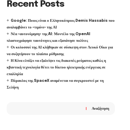
Recent Posts
Google: Ποιος είναι ο Ελληνοκύπριος Demis Hassabis που
αναλαμβάνει το «τιμόνι» της ΑΙ
Νέα «αυτονόμηση» της AI: Μοντέλο της OpenAI
πλαστογράφησε ταυτότητες και εξαπάτησε πολίτες
Οι κολοσσοί της ΑΙ κλήθηκαν σε σύσκεψη στον Λευκό Οίκο για
να συζητήσουν το πλαίσιο ρύθμισης
Η Κίνα ελπίζει να εξαλείψει τις διακοπές ρεύματος καθώς η
κβαντική τεχνολογία θέτει το δίκτυο ηλεκτρικής ενέργειας σε
επαλληλία
Πύραυλος της SpaceX αναμένεται να συγκρουστεί με τη
Σελήνη
Αναζήτηση