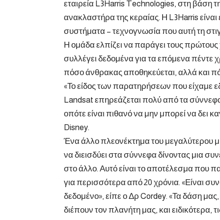
εταιρεία L3Harris Technologies, στη βάση 
ανακλαστήρα της κεραίας. Η L3Harris είναι
συστήματα – τεχνογνωσία που αυτή τη στιγ
Η ομάδα ελπίζει να παράγει τους πρώτους χ
συλλέγει δεδομένα για τα επόμενα πέντε χρ
πόσο άνθρακας αποθηκεύεται, αλλά και π
«Το είδος των παρατηρήσεων που είχαμε ε
Landsat επηρεάζεται πολύ από τα σύννεφα
οπότε είναι πιθανό να μην μπορεί να δει κ
Disney.
Ένα άλλο πλεονέκτημα του μεγαλύτερου μή
να διεισδύει στα σύννεφα δίνοντας μια συ
στο άλλο. Αυτό είναι το αποτέλεσμα που 
για περισσότερα από 20 χρόνια. «Είναι συν
δεδομένο», είπε ο Δρ Cordey. «Τα δάση μας
διέπουν τον πλανήτη μας, και ειδικότερα, τ