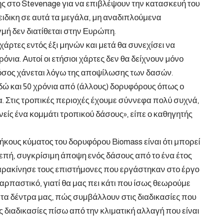
της στο Stevenage για να επιβλέψουν την κατασκευή του
 ειδικη σε αυτά τα μεγάλα, μη αναδιπλούμενα
μή δεν διατίθεται στην Ευρώπη.
άρτες εντός έξι μηνών και μετά θα συνεχίσει να
όνια. Αυτοί οι ετήσιοι χάρτες δεν θα δείχνουν μόνο
όσος χάνεται λόγω της αποψίλωσης των δασών.
δώ και 50 χρόνια από (άλλους) δορυφόρους όπως ο
. Στις τροπικές περιοχές έχουμε σύννεφα πολύ συχνά,
ανείς ένα κομμάτι τροπικού δάσους», είπε ο καθηγητής
κους κύματος του δορυφόρου Biomass είναι ότι μπορεί
νεπή, συγκρίσιμη άποψη ενός δάσους από το ένα έτος
παρακίνησε τους επιστήμονες που εργάστηκαν στο έργο
αρπαστικό, γιατί θα μας πει κάτι που ίσως θεωρούμε
, τα δέντρα μας, πώς συμβάλλουν στις διαδικασίες που
ις διαδικασίες πίσω από την κλιματική αλλαγή που είναι