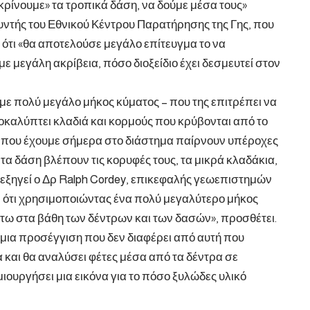
ρίνουμε» τα τροπικά δάση, να δούμε μέσα τους»
υντής του Εθνικού Κέντρου Παρατήρησης της Γης, που
 ότι «θα αποτελούσε μεγάλο επίτευγμα το να
μεγάλη ακρίβεια, πόσο διοξείδιο έχει δεσμευτεί στον
 με πολύ μεγάλο μήκος κύματος – που της επιτρέπει να
οκαλύπτει κλαδιά και κορμούς που κρύβονται από το
ρ που έχουμε σήμερα στο διάστημα παίρνουν υπέροχες
τα δάση βλέπουν τις κορυφές τους, τα μικρά κλαδάκια,
, εξηγεί ο Δρ Ralph Cordey, επικεφαλής γεωεπιστημών
ν ότι χρησιμοποιώντας ένα πολύ μεγαλύτερο μήκος
τω στα βάθη των δέντρων και των δασών», προσθέτει.
 μια προσέγγιση που δεν διαφέρει από αυτή που
α και θα αναλύσει φέτες μέσα από τα δέντρα σε
υργήσει μια εικόνα για το πόσο ξυλώδες υλικό