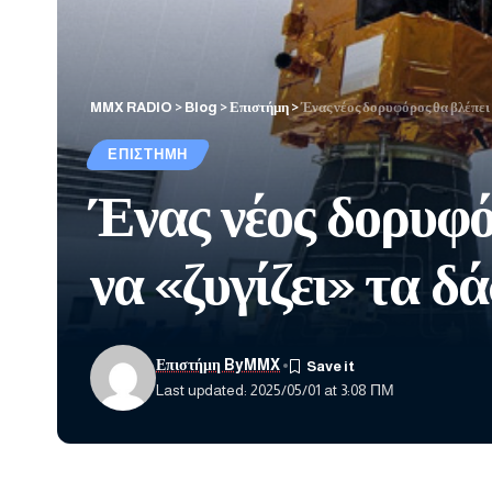
MMX RADIO
>
Blog
>
Επιστήμη
>
Ένας νέος δορυφόρος θα βλέπει 
ΕΠΙΣΤΉΜΗ
Ένας νέος δορυφό
να «ζυγίζει» τα δ
Επιστήμη ByMMX
Last updated: 2025/05/01 at 3:08 ΠΜ