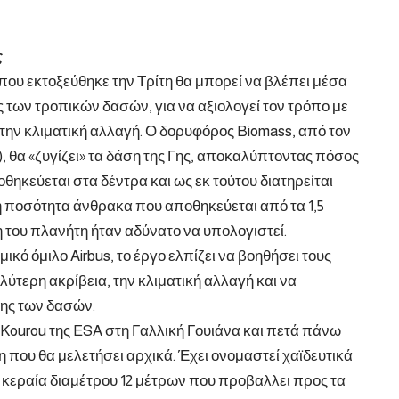
ς
που εκτοξεύθηκε την Τρίτη θα μπορεί να βλέπει μέσα
 των τροπικών δασών, για να αξιολογεί τον τρόπο με
την κλιματική αλλαγή. Ο δορυφόρος Biomass, από τον
θα «ζυγίζει» τα δάση της Γης, αποκαλύπτοντας πόσος
θηκεύεται στα δέντρα και ως εκ τούτου διατηρείται
η ποσότητα άνθρακα που αποθηκεύεται από τα 1,5
 του πλανήτη ήταν αδύνατο να υπολογιστεί.
ό όμιλο Airbus, το έργο ελπίζει να βοηθήσει τους
ύτερη ακρίβεια, την κλιματική αλλαγή και να
ης των δασών.
Kourou της ESA στη Γαλλική Γουιάνα και πετά πάνω
η που θα μελετήσει αρχικά. Έχει ονομαστεί χαϊδευτικά
α κεραία διαμέτρου 12 μέτρων που προβαλλει προς τα