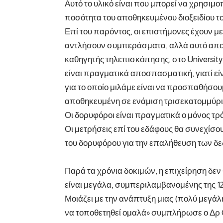
Αυτό το υλικό είναι που μπορεί να χρησιμο
ποσότητα του αποθηκευμένου διοξειδίου τ
Επί του παρόντος, οι επιστήμονες έχουν 
αντλήσουν συμπεράσματα, αλλά αυτό αποτε
καθηγητής τηλεπισκόπησης, στο University
είναι πραγματικά αποσπασματική, γιατί είν
για το οποίο μιλάμε είναι να προσπαθήσου
αποθηκευμένη σε ενάμιση τρισεκατομμύριο
Οι δορυφόροι είναι πραγματικά ο μόνος τρό
Οι μετρήσεις επί του εδάφους θα συνεχίσ
του δορυφόρου για την επαλήθευση των δε
Παρά τα χρόνια δοκιμών, η επιχείρηση δε
είναι μεγάλα, συμπεριλαμβανομένης της 1
Μοιάζει με την ανάπτυξη μιας (πολύ μεγά
να τοποθετηθεί ομαλά» συμπλήρωσε ο Δρ C