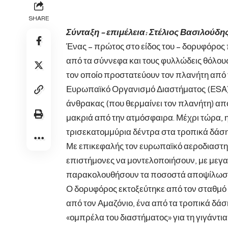
SHARE
Σύνταξη – επιμέλεια:
Στέλιος Βασιλούδη
Ένας – πρώτος στο είδος του – δορυφόρος 
από τα σύννεφα και τους φυλλώδεις θόλους
τον οποίο προστατεύουν τον πλανήτη από 
Ευρωπαϊκό Οργανισμό Διαστήματος (ESA), 
άνθρακας (που θερμαίνει τον πλανήτη) απο
μακριά από την ατμόσφαιρα. Μέχρι τώρα, 
τρισεκατομμύρια δέντρα στα τροπικά δάση
Με επικεφαλής τον ευρωπαϊκό αεροδιαστημικ
επιστήμονες να μοντελοποιήσουν, με μεγαλ
παρακολουθήσουν τα ποσοστά αποψίλωσ
Ο δορυφόρος εκτοξεύτηκε από τον σταθμό 
από τον Αμαζόνιο, ένα από τα τροπικά δάσ
«ομπρέλα του διαστήματος» για τη γιγάντι