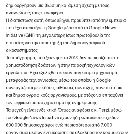
δημιουργήσουν μια βιώσιμη και άμεση σχέση με τους
αναγνώστες τους», αναφέρει.
Η διαπίστωση αυτή, όπως εξηγεί, προκύπτει από την εμπειρία
που έχει αποκτήσει η Google μέσα από το Google News
Initiative (GNI), τη μεγαλύτερη ίσως πρωτοβουλία της
εταιρείας για την υποστήριξη του δημοσιογραφικού
οικοσυστήματος.
Το πρόγραμμα, που ξεκίνησε το 2018, δεν περιορίζεται στη
χρηματοδότηση δράσεων ή στην παροχή τεχνολογικών
εργαλείων. Έχει εξελιχθεί σε έναν παγκόσμιο μηχανισμό
μεταφοράς τεχνογνωσίας, μέσω του οποίου η Google
συνεργάζεται με εκδότες, αίθουσες σύνταξης, πανεπιστήμια
και δημοσιογραφικούς οργανισμούς, με στόχο να επιταχύνει
τον ψηφιακό μετασχηματισμό της ενημέρωσης.
Τα μεγέθη είναι ενδεικτικά. Όπως αναφέρει ο κ. Terzi, μέσω
του Google News Initiative έχουν ήδη εκπαιδευτεί σχεδόν
600.000 δημοσιογράφοι, ενώ περισσότεροι από 7.000
οργανισμοί μέσων ενημέρωσης σε ολόκληρο τον κόσμο έχουν