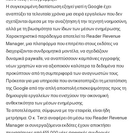
Η συγκεκριμένη διαπίστωση εξηγεί γιατί η Google έχει
αναπτύξει τα τελευταία χρόνια μια σειρά εργαλείων που δεν
σχετίζονται άμεσα με την αναζήτηση ή την τεχνητή νοημοσύνη,
αλλά με τη βιωσιμότητα των ίδιων των μέσων ενημέρωσης.
Χαρακτηριστικό παράδειγμα αποτελεί το Reader Revenue
Manager, μια πλατφόρμα που επιτρέπει στους εκδότες να
διαχειρίζονται συνδρομητικά μοντέλα, να σχεδιάζουν
δυναμικά paywalls, να αναπτύσσουν καμπάνιες εγγραφής
νέων χρηστών και να αξιοποιούν καλύτερα τα δεδομένα που
προκύπτουν από τη συμπεριφορά των αναγνωστών τους.
Πρόκειται για μια υπηρεσία που αντικατοπτρίζει τη μετατόπιση
της Google από την απλή αποστολή επισκεψιμότητας προς τη
δημιουργία εργαλείων που ενισχύουν την οικονομική
ανθεκτικότητα των μέσων ενημέρωσης.
Τα αποτελέσματα, σύμφωνα με την εταιρεία, είναι ήδη
μετρήσιμα. Ο κ. Terzi αναφέρει ότι μέσω του Reader Revenue
Manager οι συνεργαζόμενοι εκδότες έχουν αποκτήσει
περισσότερες από 655.000 νέες ψηφιακές συνδρομές,