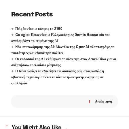
Recent Posts
Πώς θα είναι ο κόσμος το 2100
Google: Ποιος είναι ο Ελληνοκύπριος Demis Hassabis που
αναλαμβάνει το «τιμόνι» της ΑΙ
Νέα «αυτονόμηση» της AI: Μοντέλο της OpenAI πλαστογράφησε
ταυτότητες και εξαπάτησε πολίτες
Οι κολοσσοί της ΑΙ κλήθηκαν σε σύσκεψη στον Λευκό Οίκο για να
συζητήσουν το πλαίσιο ρύθμισης
Η Κίνα ελπίζει να εξαλείψει τις διακοπές ρεύματος καθώς η
κβαντική τεχνολογία θέτει το δίκτυο ηλεκτρικής ενέργειας σε
επαλληλία
Αναζήτηση
You Might Also Like