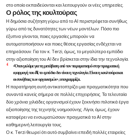
στο οποίο εκπαιδεύονται και λειτουργούν οι νέες υπηρεσίες.
Ο ρόλος της κουλτούρας
Η δημόσια συζήτηση γύρω από το ΑΙ περιστρέφεται συνήθως
γύρω από τις δυνατότητες των νέων μοντέλων. Πόσο πιο
έξυπνα γίνονται, ποιες εργασίες μπορούν να
αυτοματοποιήσουν και ποιες θέσεις εργασίας ενδέχεται να
επηρεάσουν. Για τον κ. Terzi, όμως, το μεγαλύτερο εμπόδιο
στην αξιοποίηση του AI δεν βρίσκεται στην ίδια την τεχνολογία.
«Όταν μιλάμε για τη μετάβαση από τον πειραματισμό στην πραγματική
εφαρμογή του AI, το εμπόδιο δεν είναι η τεχνολογία. Είναι η κουλτούρα και
οι συνήθειες των οργανισμών», υπογραμμίζει.
Η παρατήρηση αυτή αντικατοπτρίζει μια πραγματικότητα που
συναντά κανείς σήμερα σε πολλές επιχειρήσεις. Τα τελευταία
δύο χρόνια χιλιάδες οργανισμοί έχουν ξεκινήσει πιλοτικά έργα
αξιοποίησης της τεχνητής νοημοσύνης. Λίγοι, όμως, έχουν
καταφέρει να ενσωματώσουν πραγματικά το AI στην
καθημερινή λειτουργία τους.
Ο κ. Terzi θεωρεί ότι αυτό συμβαίνει επειδή πολλές εταιρείες