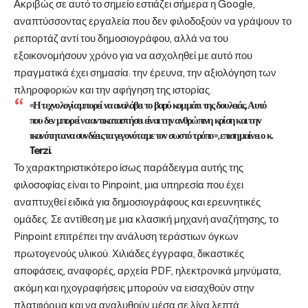
Ακριβώς σε αυτό το σημείο εστιάζει σήμερα η Google,
αναπτύσσοντας εργαλεία που δεν φιλοδοξούν να γράψουν το
ρεπορτάζ αντί του δημοσιογράφου, αλλά να του
εξοικονομήσουν χρόνο για να ασχοληθεί με αυτό που
πραγματικά έχει σημασία: την έρευνα, την αξιολόγηση των
πληροφοριών και την αφήγηση της ιστορίας.
«Η τεχνολογία μπορεί να αναλάβει το βαρύ κομμάτι της δουλειάς. Αυτό
που δεν μπορεί να αντικαταστήσει είναι την ανθρώπινη κρίση και την
ικανότητα να συνδέεις τα γεγονότα με τον σωστό τρόπο», επισημαίνει ο κ.
Terzi.
Το χαρακτηριστικότερο ίσως παράδειγμα αυτής της
φιλοσοφίας είναι το Pinpoint, μια υπηρεσία που έχει
αναπτυχθεί ειδικά για δημοσιογράφους και ερευνητικές
ομάδες. Σε αντίθεση με μια κλασική μηχανή αναζήτησης, το
Pinpoint επιτρέπει την ανάλυση τεράστιων όγκων
πρωτογενούς υλικού. Χιλιάδες έγγραφα, δικαστικές
αποφάσεις, αναφορές, αρχεία PDF, ηλεκτρονικά μηνύματα,
ακόμη και ηχογραφήσεις μπορούν να εισαχθούν στην
πλατφόρμα και να αναλυθούν μέσα σε λίγα λεπτά.