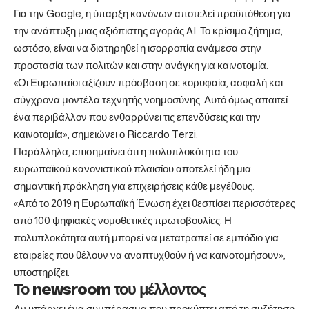
Για την Google, η ύπαρξη κανόνων αποτελεί προϋπόθεση για
την ανάπτυξη μιας αξιόπιστης αγοράς AI. Το κρίσιμο ζήτημα,
ωστόσο, είναι να διατηρηθεί η ισορροπία ανάμεσα στην
προστασία των πολιτών και στην ανάγκη για καινοτομία.
«Οι Ευρωπαίοι αξίζουν πρόσβαση σε κορυφαία, ασφαλή και
σύγχρονα μοντέλα τεχνητής νοημοσύνης. Αυτό όμως απαιτεί
ένα περιβάλλον που ενθαρρύνει τις επενδύσεις και την
καινοτομία», σημειώνει ο Riccardo Terzi.
Παράλληλα, επισημαίνει ότι η πολυπλοκότητα του
ευρωπαϊκού κανονιστικού πλαισίου αποτελεί ήδη μια
σημαντική πρόκληση για επιχειρήσεις κάθε μεγέθους.
«Από το 2019 η Ευρωπαϊκή Ένωση έχει θεσπίσει περισσότερες
από 100 ψηφιακές νομοθετικές πρωτοβουλίες. Η
πολυπλοκότητα αυτή μπορεί να μετατραπεί σε εμπόδιο για
εταιρείες που θέλουν να αναπτυχθούν ή να καινοτομήσουν»,
υποστηρίζει.
Το newsroom του μέλλοντος
Αν υπάρχει ένα συμπέρασμα που προκύπτει από τη συζήτηση