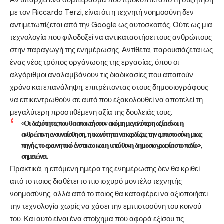
με τον Riccardo Terzi, είναι ότι η τεχνητή νοημοσύνη δεν
αντιμετωπίζεται από την Google ως αυτοσκοπός. Ούτε ως μια
τεχνολογία που φιλοδοξεί να αντικαταστήσει τους ανθρώπους
στην παραγωγή της ενημέρωσης. Αντίθετα, παρουσιάζεται ως
ένας νέος τρόπος οργάνωσης της εργασίας, όπου οι
αλγόριθμοι αναλαμβάνουν τις διαδικασίες που απαιτούν
χρόνο και επανάληψη, επιτρέποντας στους δημοσιογράφους
να επικεντρωθούν σε αυτό που εξακολουθεί να αποτελεί τη
μεγαλύτερη προστιθέμενη αξία της δουλειάς τους.
«Οι δεξιότητες που θα αποκτήσουν ακόμη μεγαλύτερη αξία είναι η
ανθρώπινη ενσυναίσθηση, η ικανότητα να κερδίζεις την εμπιστοσύνη μιας
πηγής, το ερευνητικό ένστικτο και η υπεύθυνη δημοσιογραφία στο πεδίο»,
σημειώνει.
Πρακτικά, η επόμενη ημέρα της ενημέρωσης δεν θα κριθεί
από το ποιος διαθέτει το πιο ισχυρό μοντέλο τεχνητής
νοημοσύνης, αλλά από το ποιος θα καταφέρει να αξιοποιήσει
την τεχνολογία χωρίς να χάσει την εμπιστοσύνη του κοινού
του. Και αυτό είναι ένα στοίχημα που αφορά εξίσου τις