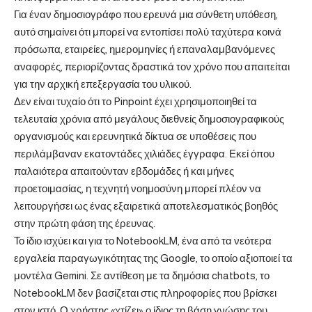
Για έναν δημοσιογράφο που ερευνά μια σύνθετη υπόθεση,
αυτό σημαίνει ότι μπορεί να εντοπίσει πολύ ταχύτερα κοινά
πρόσωπα, εταιρείες, ημερομηνίες ή επαναλαμβανόμενες
αναφορές, περιορίζοντας δραστικά τον χρόνο που απαιτείται
για την αρχική επεξεργασία του υλικού.
Δεν είναι τυχαίο ότι το Pinpoint έχει χρησιμοποιηθεί τα
τελευταία χρόνια από μεγάλους διεθνείς δημοσιογραφικούς
οργανισμούς και ερευνητικά δίκτυα σε υποθέσεις που
περιλάμβαναν εκατοντάδες χιλιάδες έγγραφα. Εκεί όπου
παλαιότερα απαιτούνταν εβδομάδες ή και μήνες
προετοιμασίας, η τεχνητή νοημοσύνη μπορεί πλέον να
λειτουργήσει ως ένας εξαιρετικά αποτελεσματικός βοηθός
στην πρώτη φάση της έρευνας.
Το ίδιο ισχύει και για το NotebookLM, ένα από τα νεότερα
εργαλεία παραγωγικότητας της Google, το οποίο αξιοποιεί τα
μοντέλα Gemini. Σε αντίθεση με τα δημόσια chatbots, το
NotebookLM δεν βασίζεται στις πληροφορίες που βρίσκει
στον ιστό. Ο χρήστης «χτίζει» ο ίδιος τη βάση γνώσης του,