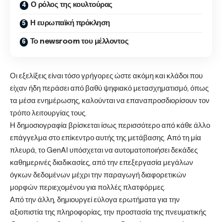
Ο ρόλος της κουλτούρας
Η ευρωπαϊκή πρόκληση
Το newsroom του μέλλοντος
Οι εξελίξεις είναι τόσο γρήγορες ώστε ακόμη και κλάδοι που
είχαν ήδη περάσει από βαθύ ψηφιακό μετασχηματισμό, όπως
τα μέσα ενημέρωσης, καλούνται να επαναπροσδιορίσουν τον
τρόπο λειτουργίας τους.
Η δημοσιογραφία βρίσκεται ίσως περισσότερο από κάθε άλλο
επάγγελμα στο επίκεντρο αυτής της μετάβασης. Από τη μία
πλευρά, το GenAI υπόσχεται να αυτοματοποιήσει δεκάδες
καθημερινές διαδικασίες, από την επεξεργασία μεγάλων
όγκων δεδομένων μέχρι την παραγωγή διαφορετικών
μορφών περιεχομένου για πολλές πλατφόρμες.
Από την άλλη, δημιουργεί εύλογα ερωτήματα για την
αξιοπιστία της πληροφορίας, την προστασία της πνευματικής