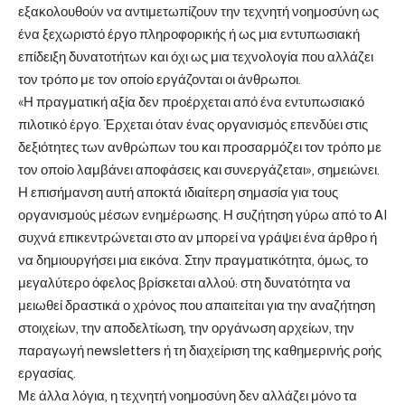
εξακολουθούν να αντιμετωπίζουν την τεχνητή νοημοσύνη ως
ένα ξεχωριστό έργο πληροφορικής ή ως μια εντυπωσιακή
επίδειξη δυνατοτήτων και όχι ως μια τεχνολογία που αλλάζει
τον τρόπο με τον οποίο εργάζονται οι άνθρωποι.
«Η πραγματική αξία δεν προέρχεται από ένα εντυπωσιακό
πιλοτικό έργο. Έρχεται όταν ένας οργανισμός επενδύει στις
δεξιότητες των ανθρώπων του και προσαρμόζει τον τρόπο με
τον οποίο λαμβάνει αποφάσεις και συνεργάζεται», σημειώνει.
Η επισήμανση αυτή αποκτά ιδιαίτερη σημασία για τους
οργανισμούς μέσων ενημέρωσης. Η συζήτηση γύρω από το AI
συχνά επικεντρώνεται στο αν μπορεί να γράψει ένα άρθρο ή
να δημιουργήσει μια εικόνα. Στην πραγματικότητα, όμως, το
μεγαλύτερο όφελος βρίσκεται αλλού: στη δυνατότητα να
μειωθεί δραστικά ο χρόνος που απαιτείται για την αναζήτηση
στοιχείων, την αποδελτίωση, την οργάνωση αρχείων, την
παραγωγή newsletters ή τη διαχείριση της καθημερινής ροής
εργασίας.
Με άλλα λόγια, η τεχνητή νοημοσύνη δεν αλλάζει μόνο τα