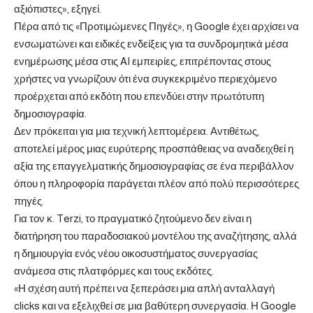
αξιόπιστες», εξηγεί.
Πέρα από τις «Προτιμώμενες Πηγές», η Google έχει αρχίσει να
ενσωματώνει και ειδικές ενδείξεις για τα συνδρομητικά μέσα
ενημέρωσης μέσα στις AI εμπειρίες, επιτρέποντας στους
χρήστες να γνωρίζουν ότι ένα συγκεκριμένο περιεχόμενο
προέρχεται από εκδότη που επενδύει στην πρωτότυπη
δημοσιογραφία.
Δεν πρόκειται για μια τεχνική λεπτομέρεια. Αντιθέτως,
αποτελεί μέρος μιας ευρύτερης προσπάθειας να αναδειχθεί η
αξία της επαγγελματικής δημοσιογραφίας σε ένα περιβάλλον
όπου η πληροφορία παράγεται πλέον από πολύ περισσότερες
πηγές.
Για τον κ. Terzi, το πραγματικό ζητούμενο δεν είναι η
διατήρηση του παραδοσιακού μοντέλου της αναζήτησης, αλλά
η δημιουργία ενός νέου οικοσυστήματος συνεργασίας
ανάμεσα στις πλατφόρμες και τους εκδότες.
«Η σχέση αυτή πρέπει να ξεπεράσει μια απλή ανταλλαγή
clicks και να εξελιχθεί σε μια βαθύτερη συνεργασία. Η Google