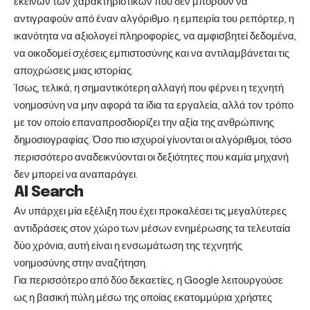
εκείνων των χαρακτηριστικών που δεν μπορούν να
αντιγραφούν από έναν αλγόριθμο: η εμπειρία του ρεπόρτερ, η
ικανότητα να αξιολογεί πληροφορίες, να αμφισβητεί δεδομένα,
να οικοδομεί σχέσεις εμπιστοσύνης και να αντιλαμβάνεται τις
αποχρώσεις μιας ιστορίας.
Ίσως, τελικά, η σημαντικότερη αλλαγή που φέρνει η τεχνητή
νοημοσύνη να μην αφορά τα ίδια τα εργαλεία, αλλά τον τρόπο
με τον οποίο επαναπροσδιορίζει την αξία της ανθρώπινης
δημοσιογραφίας. Όσο πιο ισχυροί γίνονται οι αλγόριθμοι, τόσο
περισσότερο αναδεικνύονται οι δεξιότητες που καμία μηχανή
δεν μπορεί να αναπαράγει.
AI Search
Αν υπάρχει μία εξέλιξη που έχει προκαλέσει τις μεγαλύτερες
αντιδράσεις στον χώρο των μέσων ενημέρωσης τα τελευταία
δύο χρόνια, αυτή είναι η ενσωμάτωση της τεχνητής
νοημοσύνης στην αναζήτηση.
Για περισσότερο από δύο δεκαετίες, η Google λειτουργούσε
ως η βασική πύλη μέσω της οποίας εκατομμύρια χρήστες