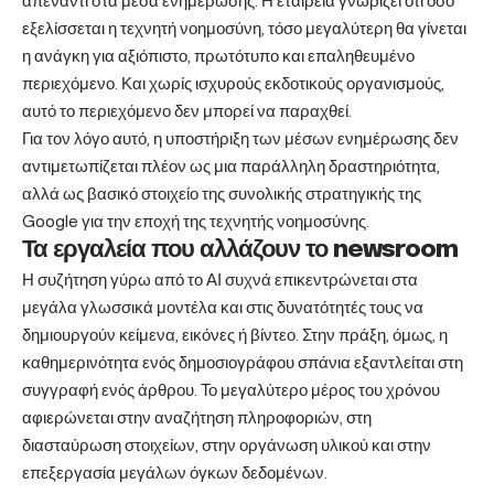
απέναντι στα μέσα ενημέρωσης. Η εταιρεία γνωρίζει ότι όσο
εξελίσσεται η τεχνητή νοημοσύνη, τόσο μεγαλύτερη θα γίνεται
η ανάγκη για αξιόπιστο, πρωτότυπο και επαληθευμένο
περιεχόμενο. Και χωρίς ισχυρούς εκδοτικούς οργανισμούς,
αυτό το περιεχόμενο δεν μπορεί να παραχθεί.
Για τον λόγο αυτό, η υποστήριξη των μέσων ενημέρωσης δεν
αντιμετωπίζεται πλέον ως μια παράλληλη δραστηριότητα,
αλλά ως βασικό στοιχείο της συνολικής στρατηγικής της
Google για την εποχή της τεχνητής νοημοσύνης.
Τα εργαλεία που αλλάζουν το newsroom
Η συζήτηση γύρω από το ΑΙ συχνά επικεντρώνεται στα
μεγάλα γλωσσικά μοντέλα και στις δυνατότητές τους να
δημιουργούν κείμενα, εικόνες ή βίντεο. Στην πράξη, όμως, η
καθημερινότητα ενός δημοσιογράφου σπάνια εξαντλείται στη
συγγραφή ενός άρθρου. Το μεγαλύτερο μέρος του χρόνου
αφιερώνεται στην αναζήτηση πληροφοριών, στη
διασταύρωση στοιχείων, στην οργάνωση υλικού και στην
επεξεργασία μεγάλων όγκων δεδομένων.