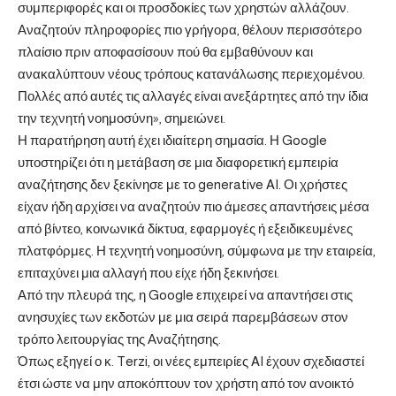
συμπεριφορές και οι προσδοκίες των χρηστών αλλάζουν.
Αναζητούν πληροφορίες πιο γρήγορα, θέλουν περισσότερο
πλαίσιο πριν αποφασίσουν πού θα εμβαθύνουν και
ανακαλύπτουν νέους τρόπους κατανάλωσης περιεχομένου.
Πολλές από αυτές τις αλλαγές είναι ανεξάρτητες από την ίδια
την τεχνητή νοημοσύνη», σημειώνει.
Η παρατήρηση αυτή έχει ιδιαίτερη σημασία. Η Google
υποστηρίζει ότι η μετάβαση σε μια διαφορετική εμπειρία
αναζήτησης δεν ξεκίνησε με το generative AI. Οι χρήστες
είχαν ήδη αρχίσει να αναζητούν πιο άμεσες απαντήσεις μέσα
από βίντεο, κοινωνικά δίκτυα, εφαρμογές ή εξειδικευμένες
πλατφόρμες. Η τεχνητή νοημοσύνη, σύμφωνα με την εταιρεία,
επιταχύνει μια αλλαγή που είχε ήδη ξεκινήσει.
Από την πλευρά της, η Google επιχειρεί να απαντήσει στις
ανησυχίες των εκδοτών με μια σειρά παρεμβάσεων στον
τρόπο λειτουργίας της Αναζήτησης.
Όπως εξηγεί ο κ. Terzi, οι νέες εμπειρίες AI έχουν σχεδιαστεί
έτσι ώστε να μην αποκόπτουν τον χρήστη από τον ανοικτό