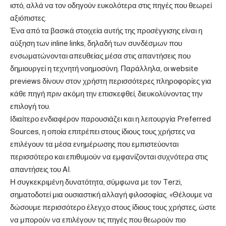
ιστό, αλλά να τον οδηγούν ευκολότερα στις πηγές που θεωρεί
αξιόπιστες.
Ένα από τα βασικά στοιχεία αυτής της προσέγγισης είναι η
αύξηση των inline links, δηλαδή των συνδέσμων που
ενσωματώνονται απευθείας μέσα στις απαντήσεις που
δημιουργεί η τεχνητή νοημοσύνη. Παράλληλα, οι website
previews δίνουν στον χρήστη περισσότερες πληροφορίες για
κάθε πηγή πριν ακόμη την επισκεφθεί, διευκολύνοντας την
επιλογή του.
Ιδιαίτερο ενδιαφέρον παρουσιάζει και η λειτουργία Preferred
Sources, η οποία επιτρέπει στους ίδιους τους χρήστες να
επιλέγουν τα μέσα ενημέρωσης που εμπιστεύονται
περισσότερο και επιθυμούν να εμφανίζονται συχνότερα στις
απαντήσεις του AI.
Η συγκεκριμένη δυνατότητα, σύμφωνα με τον Terzi,
σηματοδοτεί μια ουσιαστική αλλαγή φιλοσοφίας. «Θέλουμε να
δώσουμε περισσότερο έλεγχο στους ίδιους τους χρήστες, ώστε
να μπορούν να επιλέγουν τις πηγές που θεωρούν πιο