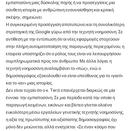
εμπιστοσύνη μιας δύσκολης πηγής ή να προσεγγίσεις μια
σύνθετη ιστορία με ανθρώπινη ενσυναίσθηση και κριτική
σκέψη», σημειώνει.
Η συγκεκριμένη προσέγγιση αποτυπώνει και τη συνολικότερη
στρατηγική της Google γύρω από την τεχνητή νοημοσύνη. Σε
αντίθεση με την εντύπωση ότι οι νέες εφαρμογές στοχεύουν
στην πλήρη αυτοματοποίηση της παραγωγής περιεχομένου, η
εταιρεία υποστηρίζει ότι ο ρόλος τους είναι να λειτουργήσουν
συμπληρωματικά προς τον άνθρωπο. Με άλλα λόγια, η
τεχνητή νοημοσύνη αναλαμβάνει το «πώς», ενώ ο
δημοσιογράφος εξακολουθεί να είναι υπεύθυνος για το «γιατί»
και το «αν» μιας ιστορίας.
Δεν είναι τυχαίο ότι ο κ. Terzi επανέρχεται διαρκώς σε μία
έννοια: την εμπιστοσύνη. Σε μια περίοδο κατά την οποία η
παραγωγή κειμένων, εικόνων και βίντεο γίνεται ολοένα
ευκολότερη μέσω εργαλείων γενετικής τεχνητής νοημοσύνης,
η αξία της πρωτότυπης και αξιόπιστης δημοσιογραφίας όχι
μόνο δεν μειώνεται, αλλά ενισχύεται. «Σε έναν κόσμο που