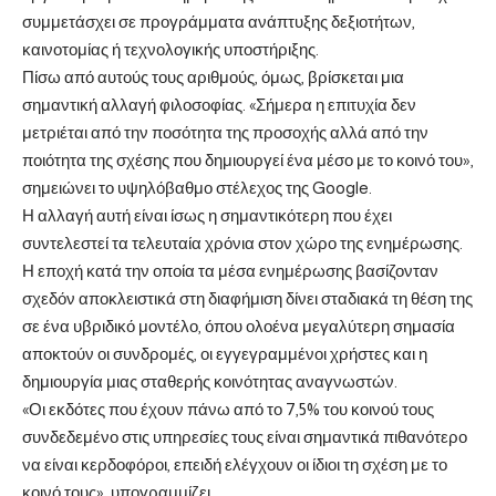
συμμετάσχει σε προγράμματα ανάπτυξης δεξιοτήτων,
καινοτομίας ή τεχνολογικής υποστήριξης.
Πίσω από αυτούς τους αριθμούς, όμως, βρίσκεται μια
σημαντική αλλαγή φιλοσοφίας. «Σήμερα η επιτυχία δεν
μετριέται από την ποσότητα της προσοχής αλλά από την
ποιότητα της σχέσης που δημιουργεί ένα μέσο με το κοινό του»,
σημειώνει το υψηλόβαθμο στέλεχος της Google.
Η αλλαγή αυτή είναι ίσως η σημαντικότερη που έχει
συντελεστεί τα τελευταία χρόνια στον χώρο της ενημέρωσης.
Η εποχή κατά την οποία τα μέσα ενημέρωσης βασίζονταν
σχεδόν αποκλειστικά στη διαφήμιση δίνει σταδιακά τη θέση της
σε ένα υβριδικό μοντέλο, όπου ολοένα μεγαλύτερη σημασία
αποκτούν οι συνδρομές, οι εγγεγραμμένοι χρήστες και η
δημιουργία μιας σταθερής κοινότητας αναγνωστών.
«Οι εκδότες που έχουν πάνω από το 7,5% του κοινού τους
συνδεδεμένο στις υπηρεσίες τους είναι σημαντικά πιθανότερο
να είναι κερδοφόροι, επειδή ελέγχουν οι ίδιοι τη σχέση με το
κοινό τους», υπογραμμίζει.