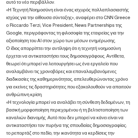
αυτό το νέο περιβάλλον.
«Η Τεχνητή Νοημοσύνη είναι ένας ισχυρός πολλαπλασιαστής
ισχύος για την αίθουσα σύνταξης», αναφέρει στο CNN Greece
ο Riccardo Terzi, Vice President, News Partnerships της
Google, περιγράφοντας τη φιλοσοφία της εταιρείας για την
αξιοποίηση του AI στον χώρο των μέσων ενημέρωσης.
Ο ίδιος απορρίπτει την αντίληψη ότι η τεχνητή νοημοσύνη
έρχεται να αντικαταστήσει τους δημοσιογράφους. Αντίθετα,
θεωρεί ότι μπορεί να λειτουργήσει ως ένα εργαλείο που
αναλαμβάνει τις χρονοβόρες και επαναλαμβανόμενες
διαδικασίες της καθημερινότητας, απελευθερώνοντας χρόνο
για εκείνες τις δραστηριότητες που εξακολουθούν να απαιτούν
ανθρώπινη κρίση.
«Η τεχνολογία μπορεί να αναλάβει τη σύνθεση δεδομένων, τη
βασική μορφοποίηση περιεχομένου ή τη βελτιστοποίηση των
καναλιών διανομής. Αυτό που δεν μπορεί να κάνει είναι να
αντικαταστήσει τον πυρήνα της σπουδαίας δημοσιογραφίας:
το ρεπορτάζ στο πεδίο, την ικανότητα να κερδίσεις την