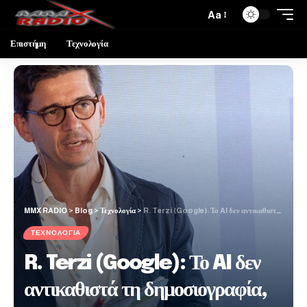
Aa
Επιστήμη
Τεχνολογία
MMX RADIO
>
Blog
>
Τεχνολογία
>
R. Terzi (Google): Το AI δεν αντικαθιστά τη δημοσιογραφία, αλλά το πώς λειτουργούν τα media
ΤΕΧΝΟΛΟΓΊΑ
R. Terzi (Google): Το AI δεν
αντικαθιστά τη δημοσιογραφία,