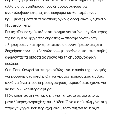
αλλά για να βοηθήσουν τους δημοσιογράφους να
ανακαλύψουν ιστορίες που διαφορετικά θα παρέμεναν
κρυμμένες μέσα σε τεράστιους όγκους δεδομένων», εξηγεί ο
Riccardo Terzi.
Για τις αίθουσες σύνταξης αυτό σημαίνει ότι ένα μεγάλο μέρος
της καθημερινής γραφειοκρατίας —από την οργάνωση
πληροφοριών και την προετοιμασία συναντήσεων μέχρι τη
διαχείριση εσωτερικής γνώσης— μπορεί να αυτοματοποιηθεί,
αφήνοντας περισσότερο χρόνο για τη δημοσιογραφική
δουλειά.
Ο κ. Terzi θεωρεί ότι αυτή ακριβώς είναι η ουσία της τεχνητής
νοημοσύνης στα media. Όχι να γράφει περισσότερα άρθρα,
αλλά να δίνει στους δημοσιογράφους περισσότερο χρόνο για
να κάνουν καλύτερα άρθρα.
Η διάκριση αυτή είναι κρίσιμη, γιατί απαντά σε μια από τις
μεγαλύτερες ανησυχίες του κλάδου. Όσο πιο εύκολη γίνεται η
παραγωγή γενικού περιεχομένου, τόσο αυξάνεται η αξία