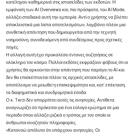
κατέληγαν καθημερινά στις ιστοσελίδες των εκδοτών. Η
εμφάνιση των AI Overviews και, πιο πρόσφατα, του AI Mode,
αλλάζει σταδιακά αυτή την εμπειρία. Αντί ο χρήστης να βλέπει
αποκλειστικά μια λίστα αποτελεσμάτων, λαμβάνει πλέον μια
συνθετική απάντηση που δημιουργείται από την τεχνητή
νοημοσύνη, συνοδευόμενη από συνδέσμους προς σχετικές
πηγές.
Η αλλαγή αυτή έχει προκαλέσει έντονες συζητήσεις σε
ολόκληρο τον κόσμο. Πολλοί εκδότες εκφράζουν φόβους ότι οι
χρήστες θα αρκούνται στην απάντηση που παράγει το AI και
δεν θα επισκέπτονται πλέον τις αρχικές ιστοσελίδες, με
αποτέλεσμα να μειωθεί η επισκεψιμότητα και, κατ’ επέκταση,
τα διαφημιστικά και συνδρομητικά έσοδα.
Ο κ. Terzi δεν απορρίπτει αυτές τις ανησυχίες. Αντίθετα,
αναγνωρίζει ότι πρόκειται για ένα εύλογο ερώτημα σε μια
περίοδο όπου αλλάζει ριζικά ο τρόπος με τον οποίο οι
άνθρωποι αναζητούν πληροφορίες.
«Κατανοώ απόλυτα ότι υπάρχουν ανησυχίες. Οι