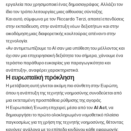
εργαλεία που χρησιμοποιεί ένας δημοσιογράφος. Αλλάζει τον
ίδιο τον τρόπο λειτουργίας μιας αίθουσας σύνταξης.
Και αυτό, σύμφωνα με τον Riccardo Terzi, απαιτεί επενδύσεις
στην εκπαίδευση, στην ανάπτυξη νέων δεξιοτήτων και στην
οικοδόμηση μιας διαφορετικής κουλτούρας απέναντι στην
τεχνολογία.
«Αν αντιμετωπίζουμε το AI σαν μια υπόθεση του μέλλοντος και
όχι σαν μια επιχειρησιακή δεξιότητα του σήμερα, χάνουμε ένα
τεράστιο παράθυρο ευκαιρίας για παραγωγικότητα και
ανάπτυξη», αναφέρει χαρακτηριστικά.
Η ευρωπαϊκή πρόκληση
Η μετάβαση αυτή γίνεται ακόμη πιο σύνθετη στην Ευρώπη,
όπου η ανάπτυξη της τεχνητής νοημοσύνης συνοδεύεται από
μια εκτεταμένη προσπάθεια ρύθμισης της αγοράς.
Η Ευρωπαϊκή Ένωση επιχειρεί, μέσα από τον
AI Act
, να
δημιουργήσει το πρώτο ολοκληρωμένο νομοθετικό πλαίσιο
παγκοσμίως για τη χρήση της τεχνητής νοημοσύνης, θέτοντας
κανόνες ανάλογα με το επίπεδο κινδύνου κάθε εφαρμογής.