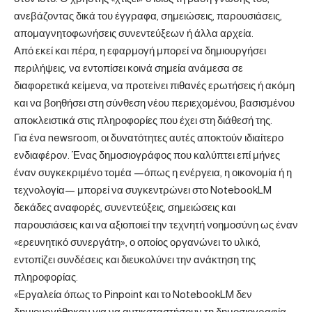
ανεβάζοντας δικά του έγγραφα, σημειώσεις, παρουσιάσεις,
απομαγνητοφωνήσεις συνεντεύξεων ή άλλα αρχεία.
Από εκεί και πέρα, η εφαρμογή μπορεί να δημιουργήσει
περιλήψεις, να εντοπίσει κοινά σημεία ανάμεσα σε
διαφορετικά κείμενα, να προτείνει πιθανές ερωτήσεις ή ακόμη
και να βοηθήσει στη σύνθεση νέου περιεχομένου, βασισμένου
αποκλειστικά στις πληροφορίες που έχει στη διάθεσή της.
Για ένα newsroom, οι δυνατότητες αυτές αποκτούν ιδιαίτερο
ενδιαφέρον. Ένας δημοσιογράφος που καλύπτει επί μήνες
έναν συγκεκριμένο τομέα —όπως η ενέργεια, η οικονομία ή η
τεχνολογία— μπορεί να συγκεντρώνει στο NotebookLM
δεκάδες αναφορές, συνεντεύξεις, σημειώσεις και
παρουσιάσεις και να αξιοποιεί την τεχνητή νοημοσύνη ως έναν
«ερευνητικό συνεργάτη», ο οποίος οργανώνει το υλικό,
εντοπίζει συνδέσεις και διευκολύνει την ανάκτηση της
πληροφορίας.
«Εργαλεία όπως το Pinpoint και το NotebookLM δεν
δημιουργήθηκαν για να αντικαταστήσουν τη δημοσιογραφία,