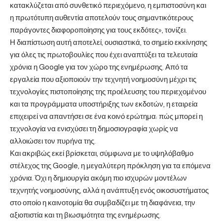
κατακλύζεται από συνθετικό περιεχόμενο, η εμπιστοσύνη και
η πρωτότυπη αυθεντία αποτελούν τους σημαντικότερους
παράγοντες διαφοροποίησης για τους εκδότες», τονίζει.
Η διαπίστωση αυτή αποτελεί, ουσιαστικά, το σημείο εκκίνησης
για όλες τις πρωτοβουλίες που έχει αναπτύξει τα τελευταία
χρόνια η Google για τον χώρο της ενημέρωσης. Από τα
εργαλεία που αξιοποιούν την τεχνητή νοημοσύνη μέχρι τις
τεχνολογίες πιστοποίησης της προέλευσης του περιεχομένου
και τα προγράμματα υποστήριξης των εκδοτών, η εταιρεία
επιχειρεί να απαντήσει σε ένα κοινό ερώτημα: πώς μπορεί η
τεχνολογία να ενισχύσει τη δημοσιογραφία χωρίς να
αλλοιώσει τον πυρήνα της.
Και ακριβώς εκεί βρίσκεται, σύμφωνα με το υψηλόβαθμο
στέλεχος της Google, η μεγαλύτερη πρόκληση για τα επόμενα
χρόνια. Όχι η δημιουργία ακόμη πιο ισχυρών μοντέλων
τεχνητής νοημοσύνης, αλλά η ανάπτυξη ενός οικοσυστήματος
στο οποίο η καινοτομία θα συμβαδίζει με τη διαφάνεια, την
αξιοπιστία και τη βιωσιμότητα της ενημέρωσης.