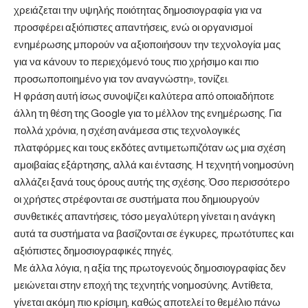
χρειάζεται την υψηλής ποιότητας δημοσιογραφία για να
προσφέρει αξιόπιστες απαντήσεις, ενώ οι οργανισμοί
ενημέρωσης μπορούν να αξιοποιήσουν την τεχνολογία μας
για να κάνουν το περιεχόμενό τους πιο χρήσιμο και πιο
προσωποποιημένο για τον αναγνώστη», τονίζει.
Η φράση αυτή ίσως συνοψίζει καλύτερα από οποιαδήποτε
άλλη τη θέση της Google για το μέλλον της ενημέρωσης. Για
πολλά χρόνια, η σχέση ανάμεσα στις τεχνολογικές
πλατφόρμες και τους εκδότες αντιμετωπιζόταν ως μια σχέση
αμοιβαίας εξάρτησης, αλλά και έντασης. Η τεχνητή νοημοσύνη
αλλάζει ξανά τους όρους αυτής της σχέσης. Όσο περισσότερο
οι χρήστες στρέφονται σε συστήματα που δημιουργούν
συνθετικές απαντήσεις, τόσο μεγαλύτερη γίνεται η ανάγκη
αυτά τα συστήματα να βασίζονται σε έγκυρες, πρωτότυπες και
αξιόπιστες δημοσιογραφικές πηγές.
Με άλλα λόγια, η αξία της πρωτογενούς δημοσιογραφίας δεν
μειώνεται στην εποχή της τεχνητής νοημοσύνης. Αντίθετα,
γίνεται ακόμη πιο κρίσιμη, καθώς αποτελεί το θεμέλιο πάνω