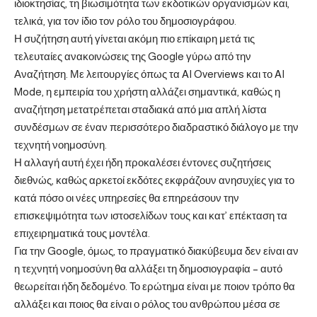
ιδιοκτησίας, τη βιωσιμότητα των εκδοτικών οργανισμών και,
τελικά, για τον ίδιο τον ρόλο του δημοσιογράφου.
Η συζήτηση αυτή γίνεται ακόμη πιο επίκαιρη μετά τις
τελευταίες ανακοινώσεις της Google γύρω από την
Αναζήτηση. Με λειτουργίες όπως τα AI Overviews και το AI
Mode, η εμπειρία του χρήστη αλλάζει σημαντικά, καθώς η
αναζήτηση μετατρέπεται σταδιακά από μια απλή λίστα
συνδέσμων σε έναν περισσότερο διαδραστικό διάλογο με την
τεχνητή νοημοσύνη.
Η αλλαγή αυτή έχει ήδη προκαλέσει έντονες συζητήσεις
διεθνώς, καθώς αρκετοί εκδότες εκφράζουν ανησυχίες για το
κατά πόσο οι νέες υπηρεσίες θα επηρεάσουν την
επισκεψιμότητα των ιστοσελίδων τους και κατ’ επέκταση τα
επιχειρηματικά τους μοντέλα.
Για την Google, όμως, το πραγματικό διακύβευμα δεν είναι αν
η τεχνητή νοημοσύνη θα αλλάξει τη δημοσιογραφία – αυτό
θεωρείται ήδη δεδομένο. Το ερώτημα είναι με ποιον τρόπο θα
αλλάξει και ποιος θα είναι ο ρόλος του ανθρώπου μέσα σε