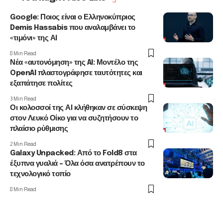
Google: Ποιος είναι ο Ελληνοκύπριος
Demis Hassabis που αναλαμβάνει το
«τιμόνι» της ΑΙ
8 Min Read
Νέα «αυτονόμηση» της AI: Μοντέλο της
OpenAI πλαστογράφησε ταυτότητες και
εξαπάτησε πολίτες
3 Min Read
Οι κολοσσοί της ΑΙ κλήθηκαν σε σύσκεψη
στον Λευκό Οίκο για να συζητήσουν το
πλαίσιο ρύθμισης
2 Min Read
Galaxy Unpacked: Από το Fold8 στα
έξυπνα γυαλιά – Όλα όσα ανατρέπουν το
τεχνολογικό τοπίο
8 Min Read