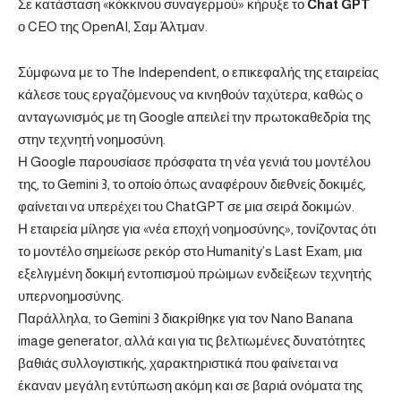
Σε κατάσταση «κόκκινου συναγερμού» κήρυξε το
Chat GPT
ο CEO της OpenAI, Σαμ Άλτμαν.
Σύμφωνα με το
The Independent
, ο επικεφαλής της εταιρείας
κάλεσε τους εργαζόμενους να κινηθούν ταχύτερα, καθώς ο
ανταγωνισμός με τη Google απειλεί την πρωτοκαθεδρία της
στην τεχνητή νοημοσύνη.
Η Google παρουσίασε πρόσφατα τη νέα γενιά του μοντέλου
της, το Gemini 3, το οποίο όπως αναφέρουν διεθνείς δοκιμές,
φαίνεται να υπερέχει του ChatGPT σε μια σειρά δοκιμών.
Η εταιρεία μίλησε για «νέα εποχή νοημοσύνης», τονίζοντας ότι
το μοντέλο σημείωσε ρεκόρ στο Humanity’s Last Exam, μια
εξελιγμένη δοκιμή εντοπισμού πρώιμων ενδείξεων τεχνητής
υπερνοημοσύνης.
Παράλληλα, το Gemini 3 διακρίθηκε για τον Nano Banana
image generator, αλλά και για τις βελτιωμένες δυνατότητες
βαθιάς συλλογιστικής, χαρακτηριστικά που φαίνεται να
έκαναν μεγάλη εντύπωση ακόμη και σε βαριά ονόματα της