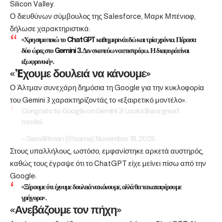
Silicon Valley.
Ο διευθύνων σύμβουλος της Salesforce, Μαρκ Μπένιοφ,
δήλωσε χαρακτηριστικά:
«Χρησιμοποιώ το ChatGPT καθημερινά εδώ και τρία χρόνια. Πέρασα
δύο ώρες στο Gemini 3. Δεν σκοπεύω να επιστρέφω. Η διαφορά είναι
εξωφρενική».
«’Eχουμε δουλειά να κάνουμε»
Ο Άλτμαν συνεχάρη δημόσια τη Google για την κυκλοφορία
του Gemini 3 χαρακτηρίζοντάς το «εξαιρετικό μοντέλο».
Congrats to Google on Gemini 3! Looks like a great
model.
— Sam Altman (@sama)
November 18, 2025
Στους υπαλλήλους, ωστόσο, εμφανίστηκε αρκετά αυστηρός,
καθώς τους έγραψε ότι το ChatGPT είχε μείνει πίσω από την
Google:
«Ξέρουμε ότι έχουμε δουλειά να κάνουμε, αλλά θα τα καταφέρουμε
γρήγορα».
«Ανεβάζουμε τον πήχη»