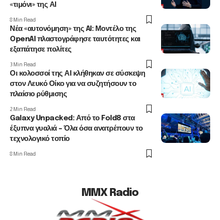
«τιμόνι» της ΑΙ
8 Min Read
Νέα «αυτονόμηση» της AI: Μοντέλο της
OpenAI πλαστογράφησε ταυτότητες και
εξαπάτησε πολίτες
3 Min Read
Οι κολοσσοί της ΑΙ κλήθηκαν σε σύσκεψη
στον Λευκό Οίκο για να συζητήσουν το
πλαίσιο ρύθμισης
2 Min Read
Galaxy Unpacked: Από το Fold8 στα
έξυπνα γυαλιά – Όλα όσα ανατρέπουν το
τεχνολογικό τοπίο
8 Min Read
MMX Radio