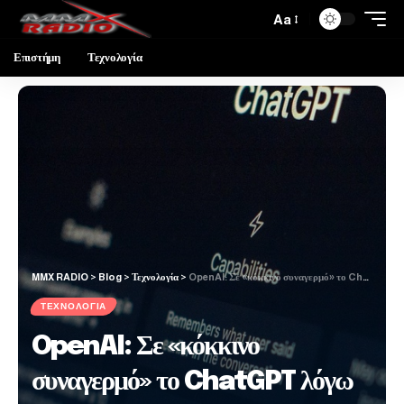
Aa
Επιστήμη
Τεχνολογία
MMX RADIO
>
Blog
>
Τεχνολογία
>
OpenAI: Σε «κόκκινο συναγερμό» το ChatGPT λόγω Gemini 3 – «Να κινηθούμε ταχύτερα»
ΤΕΧΝΟΛΟΓΊΑ
OpenAI: Σε «κόκκινο
συναγερμό» το ChatGPT λόγω