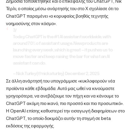
Δημόσια τοποθετήθηκε και ο επικεφαλής του ChatGPT, Νικ
Τέρλι, ο οποίος μέσω ανάρτησής του στο Χ σχολίασε ότι το
ChatGPT παραμένει «ο κορυφαίος βοηθός τεχνητής
νοημοσύνης στον κόσμο».
3/
Today, ChatGPT is the #1 AI assistant worldwide, with
around 70% of assistant usage. New products are
launching every week, which is great — it pushes us to
move faster and keep raising the bar for what an AI
assistant can do.
— Nick Turley (@nickaturley)
December 2, 2025
Σε άλλη ανάρτησή του υπογράμμισε «κυκλοφορούν νέα
προϊόντα κάθε εβδομάδα. Αυτό μας ωθεί να κινούμαστε
γρηγορότερα, να ανεβάζουμε τον πήχη και να κάνουμε το
ChatGPT ακόμη πιο ικανό, πιο προσιτό και πιο προσωπικό».
Η OpenAI επίσης καθυστερεί την εισαγωγή διαφημίσεων στο
ChatGPT, το οποίο δοκιμάζει αυτήν τη στιγμή σε beta
εκδόσεις της εφαρμογής.