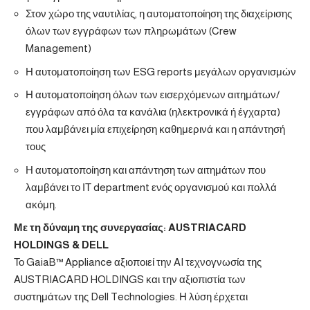
Στον χώρο της ναυτιλίας, η αυτοματοποίηση της διαχείρισης
όλων των εγγράφων των πληρωμάτων (Crew
Management)
Η αυτοματοποίηση των ESG reports μεγάλων οργανισμών
Η αυτοματοποίηση όλων των εισερχόμενων αιτημάτων/
εγγράφων από όλα τα κανάλια (ηλεκτρονικά ή έγχαρτα)
που λαμβάνει μία επιχείρηση καθημερινά και η απάντησή
τους
Η αυτοματοποίηση και απάντηση των αιτημάτων που
λαμβάνει το ΙΤ department ενός οργανισμού και πολλά
ακόμη.
Με τη δύναμη της συνεργασίας:
AUSTRIACARD
HOLDINGS
&
DELL
Το
GaiaB™ Appliance
αξιοποιεί την AI τεχνογνωσία της
AUSTRIACARD HOLDINGS και την αξιοπιστία των
συστημάτων της Dell Technologies. Η λύση έρχεται