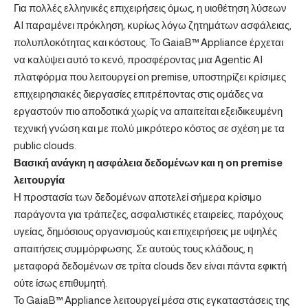
Για πολλές ελληνικές επιχειρήσεις όμως, η υιοθέτηση λύσεων
AI παραμένει πρόκληση, κυρίως λόγω ζητημάτων ασφάλειας,
πολυπλοκότητας και κόστους. Το
GaiaB™ Appliance
έρχεται
να καλύψει αυτό το κενό, προσφέροντας μια Agentic AI
πλατφόρμα που λειτουργεί on premise, υποστηρίζει κρίσιμες
επιχειρησιακές διεργασίες επιτρέποντας στις ομάδες να
εργαστούν πιο αποδοτικά χωρίς να απαιτείται εξειδικευμένη
τεχνική γνώση και με πολύ μικρότερο κόστος σε σχέση με τα
public clouds.
Βασική ανάγκη η ασφάλεια δεδομένων και η
on
premise
λειτουργία
Η προστασία των δεδομένων αποτελεί σήμερα κρίσιμο
παράγοντα για τράπεζες, ασφαλιστικές εταιρείες, παρόχους
υγείας, δημόσιους οργανισμούς και επιχειρήσεις με υψηλές
απαιτήσεις συμμόρφωσης. Σε αυτούς τους κλάδους, η
μεταφορά δεδομένων σε τρίτα clouds δεν είναι πάντα εφικτή
ούτε ίσως επιθυμητή.
Το
GaiaB™ Appliance
λειτουργεί μέσα στις εγκαταστάσεις της