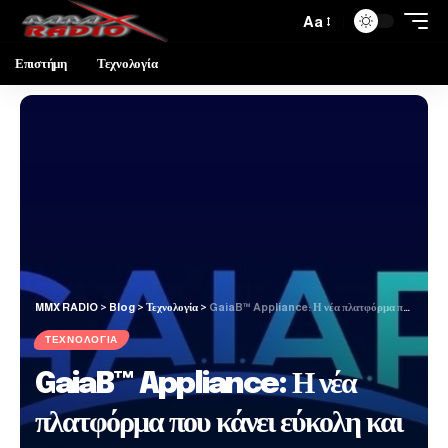
Aa
Επιστήμη
Τεχνολογία
MMX RADIO
>
Blog
>
Τεχνολογία
>
GaiaB™ Appliance: Η νέα πλατφόρμα που κάνει εύκολη και προσιτή την λειτουργία εφαρμογών ΑΙ
ΤΕΧΝΟΛΟΓΊΑ
GaiaB™ Appliance: Η νέα
πλατφόρμα που κάνει εύκολη και