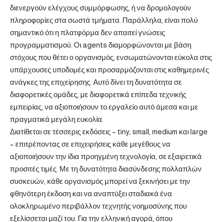
διενεργούν ελέγχους συμμόρφωσης, ή να δρομολογούν
πληροφορίες στα σωστά τμήματα. Παράλληλα, είναι πολύ
σημαντικό ότι η πλατφόρμα δεν απαιτεί γνώσεις
προγραμματισμού. Οι agents διαμορφώνονται με βάση
στόχους που θέτει ο οργανισμός, ενσωματώνονται εύκολα στις
υπάρχουσες υποδομές και προσαρμόζονται στις καθημερινές
ανάγκες της επιχείρησης. Αυτό δίνει τη δυνατότητα σε
διαφορετικές ομάδες, με διαφορετικά επίπεδα τεχνικής
εμπειρίας, να αξιοποιήσουν το εργαλείο αυτό άμεσα και με
πραγματικά μεγάλη ευκολία.
Διατίθεται σε τέσσερις εκδόσεις – tiny, small, medium και large
– επιτρέποντας σε επιχειρήσεις κάθε μεγέθους να
αξιοποιήσουν την ίδια προηγμένη τεχνολογία, σε εξαιρετικά
προσιτές τιμές. Με τη δυνατότητα διασύνδεσης πολλαπλών
συσκευών, κάθε οργανισμός μπορεί να ξεκινήσει με την
φθηνότερη έκδοση και να αναπτύξει σταδιακά ένα
ολοκληρωμένο περιβάλλον τεχνητής νοημοσύνης που
εξελίσσεται μαζί του. Για την ελληνική αγορά, όπου