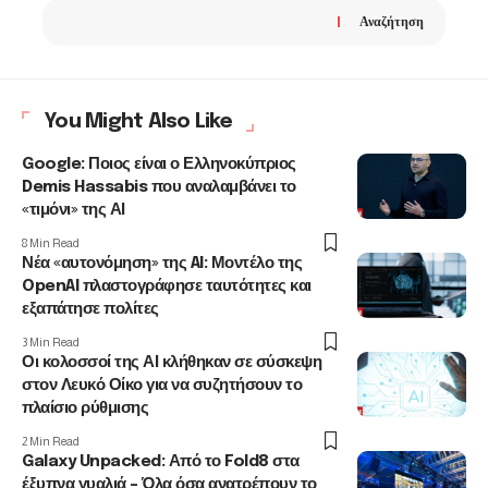
Αναζήτηση
You Might Also Like
Google: Ποιος είναι ο Ελληνοκύπριος
Demis Hassabis που αναλαμβάνει το
«τιμόνι» της ΑΙ
8 Min Read
Νέα «αυτονόμηση» της AI: Μοντέλο της
OpenAI πλαστογράφησε ταυτότητες και
εξαπάτησε πολίτες
3 Min Read
Οι κολοσσοί της ΑΙ κλήθηκαν σε σύσκεψη
στον Λευκό Οίκο για να συζητήσουν το
πλαίσιο ρύθμισης
2 Min Read
Galaxy Unpacked: Από το Fold8 στα
έξυπνα γυαλιά – Όλα όσα ανατρέπουν το