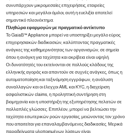
συνυπάρχουν μικρομεσαίες επιχειρήσεις, εταιρείες
υπηρεσιών και μεγάλοι όμιλοι, αυτή η ευελιξία αποτελεί
σημαντικό πλεονέκτημα.
Πληθώρα εφαρμογών με πραγματικό αντίκτυπο
Το
GaiaB™ Appliance
μπορεί να υποστηρίξει μεγάλο εύρος
επιχειρησιακών διαδικασιών, καλύπτοντας πραγματικές
ανάγκες της καθημερινότητας των οργανισμών, σε σημεία
όπου η ανάγκη για ταχύτητα και ακρίβεια είναι υψηλή.
Οι δυνατότητές του εκτείνονται σε πολλούς κλάδους της
ελληνικής αγοράς και απαντούν σε συχνές ανάγκες, όπως η
αυτοματοποίηση και ταξινόμηση εγγράφων, η ανάλυση
συναλλαγών και οι έλεγχοι AML και KYC, η διαχείριση
ασφαλιστικών claims, η προληπτική συντήρηση στη
βιομηχανία και η υποστήριξη της εξυπηρέτησης πελατών σε
πολλαπλές γλώσσες. Επιπλέον, μπορεί να βελτιώσει την
ταχύτητα εσωτερικών ροών εργασίας, μειώνοντας τον χρόνο
που απαιτείται για επαναλαμβανόμενες διαδικασίες. Μερικά
παραδείγματα υλοποιημένων λύσεων είναι: