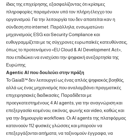
ίδιας της επιχείρησης, εξασφαλίζοντας ότι κρίσιμες
πληροφορίες παραμένουν υπό τον πλήρη έλεγχο του
οργανισμού. Για την λειτουργία του δεν απαιτείται καν η
σύνδεση στο internet. Παράλληλα, ενσωματώνει
μηχανισμούς ESG και Security Compliance και
ευθυγραμμίζεται με τις σύγχρονες ευρωπαϊκές κατευθύνσεις,
όπως το προτεινόμενο «EU Cloud & AI Development Act»,
που επιδιώκει να ενισχύσει την ψηφιακή ανεξαρτησία της
Ευρώπης.
Agentic
AI
που δουλεύει στην πράξη
Το GaiaB™ δεν λειτουργεί ως ένας απλός ψηφιακός βοηθός,
αλλά ως ένας μηχανισμός που αναλαμβάνει πραγματικές
επιχειρησιακές διαδικασίες. Παραδίδεται με
προεγκατεστημένους 4 AI agents, για την αναγνώριση και
επεξεργασία κειμένου, εικόνας, φωνής και video, καθώς και
για την δημιουργία workflows. Οι AI agents της πλατφόρμας
κατανοούν 112 φυσικές γλώσσες και μπορούν να
επεξεργάζονται αιτήματα, να ταξινομούν έγγραφα, να