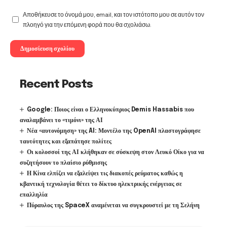
Αποθήκευσε το όνομά μου, email, και τον ιστότοπο μου σε αυτόν τον
πλοηγό για την επόμενη φορά που θα σχολιάσω.
Recent Posts
Google: Ποιος είναι ο Ελληνοκύπριος Demis Hassabis που
αναλαμβάνει το «τιμόνι» της ΑΙ
Νέα «αυτονόμηση» της AI: Μοντέλο της OpenAI πλαστογράφησε
ταυτότητες και εξαπάτησε πολίτες
Οι κολοσσοί της ΑΙ κλήθηκαν σε σύσκεψη στον Λευκό Οίκο για να
συζητήσουν το πλαίσιο ρύθμισης
Η Κίνα ελπίζει να εξαλείψει τις διακοπές ρεύματος καθώς η
κβαντική τεχνολογία θέτει το δίκτυο ηλεκτρικής ενέργειας σε
επαλληλία
Πύραυλος της SpaceX αναμένεται να συγκρουστεί με τη Σελήνη