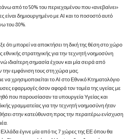
πάνω από το 50% του περιεχομένου που «ανεβαίνει»
ς είναι δημιουργημένο με ΑΙ και το ποσοστό αυτό
νω του 80%.
ιξε ότι μπορεί να αποκτήσει τη δική της θέση στο χώρο
ης εθνικής στρατηγικής για την τεχνητή νοημοσύνη
νώ ιδιαίτερη σημασία έχουν και μία σειρά από
ν την εμφάνιση τους στη χώρα μας.
με να χρησιμοποιείται το ΑΙ στο Εθνικό Κτηματολόγιο
ουσες εφαρμογές όσον αφορά τον τομέα της υγείας με
θό που παρουσίασαν τα υπουργεία Υγείας και
ικής γραμματείας για την τεχνητή νοημοσύνη ήταν
οηθήσει στην κατεύθυνση προς την περαιτέρω ενίσχυση
μέα.
η Ελλάδα έγινε μία από τις 7 χώρες της ΕΕ όπου θα