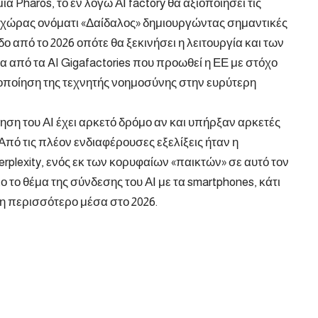
α Pharos, το εν λόγω ΑΙ factory θα αξιοποιήσει τις
 χώρας ονόματι «Δαίδαλος» δημιουργώντας σημαντικές
δο από το 2026 οπότε θα ξεκινήσει η λειτουργία και των
να από τα AI Gigafactories που προωθεί η ΕΕ με στόχο
ιοποίηση της τεχνητής νοημοσύνης στην ευρύτερη
ηση του ΑΙ έχει αρκετό δρόμο αν και υπήρξαν αρκετές
πό τις πλέον ενδιαφέρουσες εξελίξεις ήταν η
rplexity, ενός εκ των κορυφαίων «παικτών» σε αυτό τον
 το θέμα της σύνδεσης του ΑΙ με τα smartphones, κάτι
η περισσότερο μέσα στο 2026.