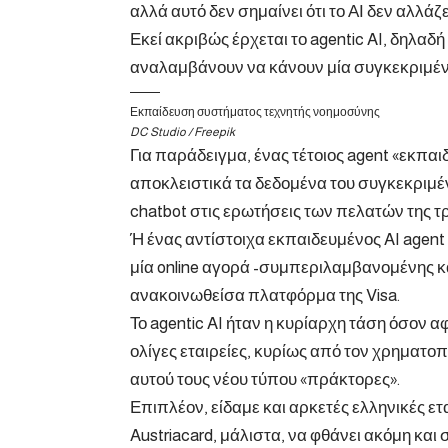
αλλά αυτό δεν σημαίνει ότι το ΑΙ δεν αλλάζ
Εκεί ακριβώς έρχεται το agentic AI, δηλα
αναλαμβάνουν να κάνουν μία συγκεκριμέν
Εκπαίδευση συστήματος τεχνητής νοημοσύνης
DC Studio / Freepik
Για παράδειγμα, ένας τέτοιος agent «εκπα
αποκλειστικά τα δεδομένα του συγκεκριμέ
chatbot στις ερωτήσεις των πελατών της τ
Ή ένας αντίστοιχα εκπαιδευμένος AI agen
μία online αγορά -συμπεριλαμβανομένης 
ανακοινωθείσα πλατφόρμα της Visa.
Το agentic AI ήταν η κυρίαρχη τάση όσον 
ολίγες εταιρείες, κυρίως από τον χρηματο
αυτού τους νέου τύπου «πράκτορες».
Επιπλέον, είδαμε και αρκετές ελληνικές ετ
Austriacard, μάλιστα, να φθάνει ακόμη κα