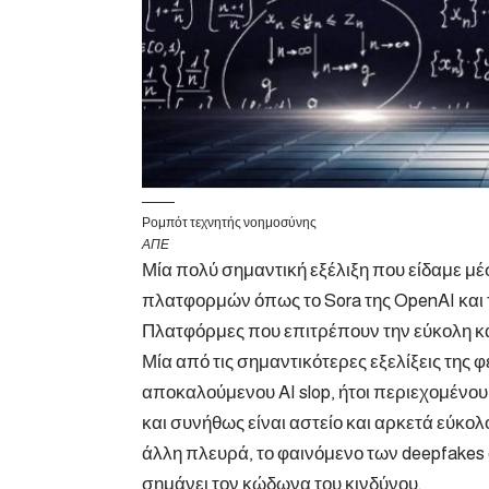
Ρομπότ τεχνητής νοημοσύνης
ΑΠΕ
Μία πολύ σημαντική εξέλιξη που είδαμε μέ
πλατφορμών όπως το Sora της OpenAI και τ
Πλατφόρμες που επιτρέπουν την εύκολη κα
Μία από τις σημαντικότερες εξελίξεις της φ
αποκαλούμενου AI slop, ήτοι περιεχομένο
και συνήθως είναι αστείο και αρκετά εύκολο
άλλη πλευρά, το φαινόμενο των deepfakes ά
σημάνει τον κώδωνα του κινδύνου.