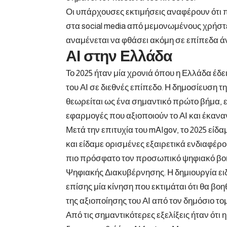
Οι υπάρχουσες εκτιμήσεις αναφέρουν ότι 
στα social media από μεμονωμένους χρήστε
αναμένεται να φθάσει ακόμη σε επίπεδα ά
ΑΙ στην Ελλάδα
Το 2025 ήταν μία χρονιά όπου η Ελλάδα έδε
του ΑΙ σε διεθνές επίπεδο. Η δημοσίευση τ
θεωρείται ως ένα σημαντικό πρώτο βήμα, ε
εφαρμογές που αξιοποιούν το ΑΙ και έκανα
Μετά την επιτυχία του mAIgov, το 2025 είδα
και είδαμε ορισμένες εξαιρετικά ενδιαφέρ
πιο πρόσφατο τον προσωπικό ψηφιακό βοη
Ψηφιακής Διακυβέρνησης. Η δημιουργία ειδ
επίσης μία κίνηση που εκτιμάται ότι θα β
της αξιοποίησης του ΑΙ από τον δημόσιο το
Από τις σημαντικότερες εξελίξεις ήταν ότι 