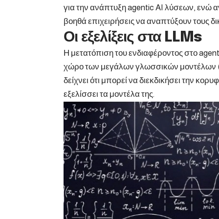
για την ανάπτυξη agentic AI λύσεων, ενώ 
βοηθά επιχειρήσεις να αναπτύξουν τους δικ
Οι εξελίξεις στα LLMs
Η μετατόπιση του ενδιαφέροντος στο agentic
χώρο των μεγάλων γλωσσικών μοντέλων (LL
δείχνει ότι μπορεί να διεκδικήσει την κορυ
εξελίσσει τα μοντέλα της.