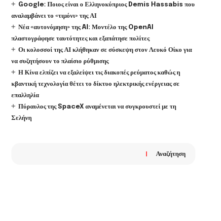
Google: Ποιος είναι ο Ελληνοκύπριος Demis Hassabis που
αναλαμβάνει το «τιμόνι» της ΑΙ
Νέα «αυτονόμηση» της AI: Μοντέλο της OpenAI
πλαστογράφησε ταυτότητες και εξαπάτησε πολίτες
Οι κολοσσοί της ΑΙ κλήθηκαν σε σύσκεψη στον Λευκό Οίκο για
να συζητήσουν το πλαίσιο ρύθμισης
Η Κίνα ελπίζει να εξαλείψει τις διακοπές ρεύματος καθώς η
κβαντική τεχνολογία θέτει το δίκτυο ηλεκτρικής ενέργειας σε
επαλληλία
Πύραυλος της SpaceX αναμένεται να συγκρουστεί με τη
Σελήνη
Αναζήτηση