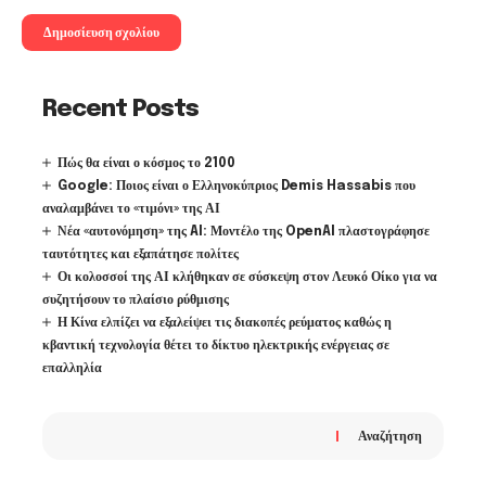
Recent Posts
Πώς θα είναι ο κόσμος το 2100
Google: Ποιος είναι ο Ελληνοκύπριος Demis Hassabis που
αναλαμβάνει το «τιμόνι» της ΑΙ
Νέα «αυτονόμηση» της AI: Μοντέλο της OpenAI πλαστογράφησε
ταυτότητες και εξαπάτησε πολίτες
Οι κολοσσοί της ΑΙ κλήθηκαν σε σύσκεψη στον Λευκό Οίκο για να
συζητήσουν το πλαίσιο ρύθμισης
Η Κίνα ελπίζει να εξαλείψει τις διακοπές ρεύματος καθώς η
κβαντική τεχνολογία θέτει το δίκτυο ηλεκτρικής ενέργειας σε
επαλληλία
Αναζήτηση