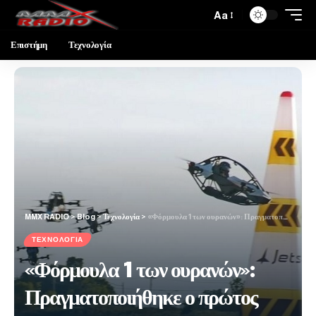
Aa
Επιστήμη
Τεχνολογία
MMX RADIO
>
Blog
>
Τεχνολογία
>
«Φόρμουλα 1 των ουρανών»: Πραγματοποιήθηκε ο πρώτος αγώνας ιπτάμενων αυτοκινήτων
ΤΕΧΝΟΛΟΓΊΑ
«Φόρμουλα 1 των ουρανών»:
Πραγματοποιήθηκε ο πρώτος