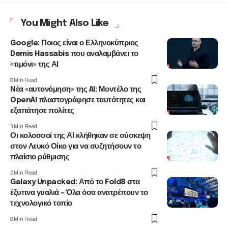
You Might Also Like
Google: Ποιος είναι ο Ελληνοκύπριος
Demis Hassabis που αναλαμβάνει το
«τιμόνι» της ΑΙ
8 Min Read
Νέα «αυτονόμηση» της AI: Μοντέλο της
OpenAI πλαστογράφησε ταυτότητες και
εξαπάτησε πολίτες
3 Min Read
Οι κολοσσοί της ΑΙ κλήθηκαν σε σύσκεψη
στον Λευκό Οίκο για να συζητήσουν το
πλαίσιο ρύθμισης
2 Min Read
Galaxy Unpacked: Από το Fold8 στα
έξυπνα γυαλιά – Όλα όσα ανατρέπουν το
τεχνολογικό τοπίο
8 Min Read