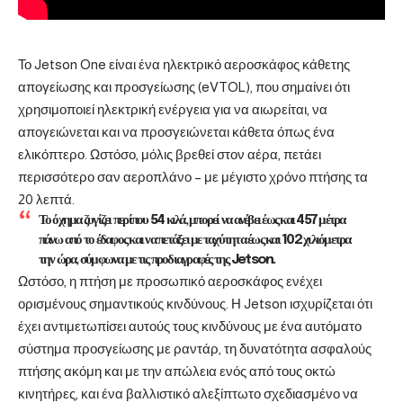
Το Jetson One είναι ένα ηλεκτρικό αεροσκάφος κάθετης
απογείωσης και προσγείωσης (eVTOL), που σημαίνει ότι
χρησιμοποιεί ηλεκτρική ενέργεια για να αιωρείται, να
απογειώνεται και να προσγειώνεται κάθετα όπως ένα
ελικόπτερο. Ωστόσο, μόλις βρεθεί στον αέρα, πετάει
περισσότερο σαν αεροπλάνο – με μέγιστο χρόνο πτήσης τα
20 λεπτά.
Το όχημα ζυγίζει περίπου 54 κιλά, μπορεί να ανέβει έως και 457 μέτρα
πάνω από το έδαφος και να πετάξει με ταχύτητα έως και 102 χιλιόμετρα
την ώρα, σύμφωνα με τις προδιαγραφές της Jetson.
Ωστόσο, η πτήση με προσωπικό αεροσκάφος ενέχει
ορισμένους σημαντικούς κινδύνους. Η Jetson ισχυρίζεται ότι
έχει αντιμετωπίσει αυτούς τους κινδύνους με ένα αυτόματο
σύστημα προσγείωσης με ραντάρ, τη δυνατότητα ασφαλούς
πτήσης ακόμη και με την απώλεια ενός από τους οκτώ
κινητήρες, και ένα βαλλιστικό αλεξίπτωτο σχεδιασμένο να