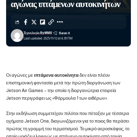
αγώνας ιπτάμενων αυτοκινήτων
Τεχνολογία ByMMX
Last updated: 2025/11/12 at 6:39 ΠΜ
Οι αγώνες με
ιπτάμενα αυτοκίνητα
δεν είναι πλέον
επιστημονική φαντασία μετά την πρώτη διοργάνωση των
Jetson Air Games – την οποία η διοργανώτρια εταιρεία
Jetson περιγράφει ως «Φόρμουλα 1 των αιθέρων».
Στην εκδήλωση συμμετείχαν πιλότοι που πέταξαν με τέσσερα
οχήματα Jetson One, διαγωνιζόμενοι για το ποιος θα περάσει
πρώτος τη γραμμή του τερματισμού. Το μικρό αεροσκάφος, το
οποίο μοιάζει ελαφρώς με ιπτάμενο αυτοκίνητο από ταινία