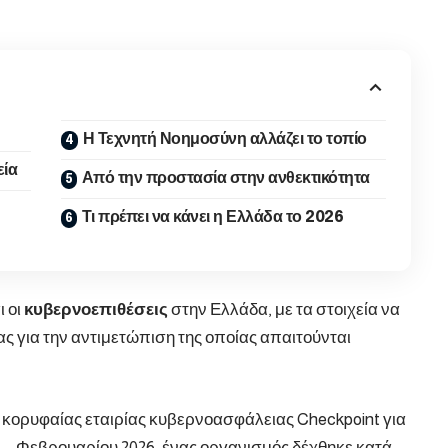
Η Τεχνητή Νοημοσύνη αλλάζει το τοπίο
εία
Από την προστασία στην ανθεκτικότητα
Τι πρέπει να κάνει η Ελλάδα το 2026
ι οι
κυβερνοεπιθέσεις
στην Ελλάδα, με τα στοιχεία να
ς για την αντιμετώπιση της οποίας απαιτούνται
 κορυφαίας εταιρίας κυβερνοασφάλειας Checkpoint για
5 – Φεβρουαρίου 2026, ένας οργανισμός δέχθηκε κατά