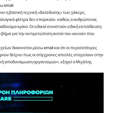
ω email.
ει η βασική τεχνική «διείσδυσης» των χάκερς,
χνολογικά φίλτρα δεν επαρκούν, καθώς ο ανθρώπινος
αδύναμο κρίκο. Οι ειδικοί συνιστούν ειδική εκπαίδευση
 βήμα για την αντιμετώπιση αυτού του «κενού» που
είων διακινείται μέσω email και ότι οι περισσότερες
ριών δείχνει πως οι σύγχρονες απειλές στοχεύουν στην
κή αποδυνάμωση οργανισμών», εξηγεί ο Μιχάλης