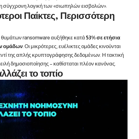
 τη σύγχρονη λογική των «σιωπηλών εισβολών».
ότεροι Παίκτες, Περισσότερη
ος θυμάτων ransomware αυξήθηκε κατά
53% σε ετήσια
ν ομάδων
. Οι μικρότερες, ευέλικτες ομάδες κινούνται
αντί της απλής κρυπτογράφησης δεδομένων. Η τακτική
ειλή δημοσιοποίησης – καθίσταται πλέον κανόνας.
λάζει το τοπίο