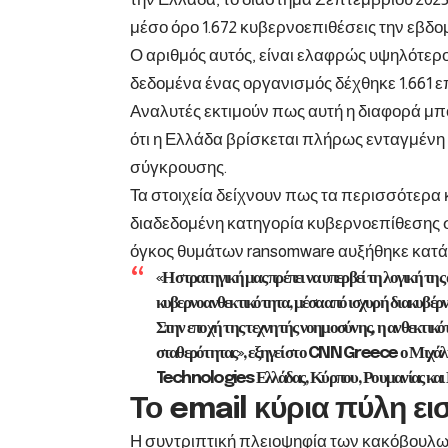
μέσο όρο 1.672 κυβερνοεπιθέσεις την εβδο
Ο αριθμός αυτός, είναι ελαφρώς υψηλότερ
δεδομένα ένας οργανισμός δέχθηκε 1.661 επ
Αναλυτές εκτιμούν πως αυτή η διαφορά μπο
ότι η Ελλάδα βρίσκεται πλήρως ενταγμένη
σύγκρουσης.
Τα στοιχεία δείχνουν πως τα περισσότερα 
διαδεδομένη κατηγορία κυβερνοεπίθεσης σ
όγκος θυμάτων ransomware αυξήθηκε κατά
«Η στρατηγική μας πρέπει να υπερβεί τη λογική της 
κυβερνοανθεκτικότητα, μέσα από ισχυρή διακυβέρνη
Στην εποχή της τεχνητής νοημοσύνης, η ανθεκτικότ
σταθερότητας», εξηγεί στο CNN Greece ο Μι
Technologies Ελλάδας, Κύρπου, Ρουμανίας και 
Το
email
κύρια πύλη ει
Η συντριπτική πλειοψηφία των κακόβουλω