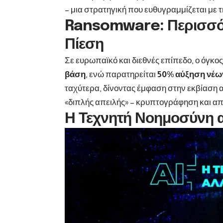
– μια στρατηγική που ευθυγραμμίζεται με
Ransomware
: Περισσ
Πίεση
Σε ευρωπαϊκό και διεθνές επίπεδο, ο όγκ
βάση
, ενώ παρατηρείται
50% αύξηση νέω
ταχύτερα, δίνοντας έμφαση στην εκβίαση 
«διπλής απειλής» – κρυπτογράφηση και απ
Η Τεχνητή Νοημοσύνη αλ