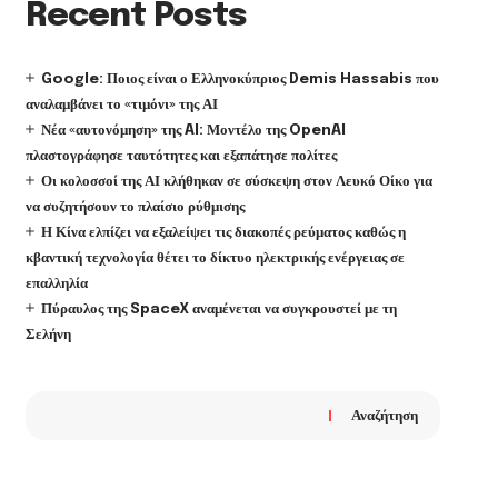
Recent Posts
Google: Ποιος είναι ο Ελληνοκύπριος Demis Hassabis που
αναλαμβάνει το «τιμόνι» της ΑΙ
Νέα «αυτονόμηση» της AI: Μοντέλο της OpenAI
πλαστογράφησε ταυτότητες και εξαπάτησε πολίτες
Οι κολοσσοί της ΑΙ κλήθηκαν σε σύσκεψη στον Λευκό Οίκο για
να συζητήσουν το πλαίσιο ρύθμισης
Η Κίνα ελπίζει να εξαλείψει τις διακοπές ρεύματος καθώς η
κβαντική τεχνολογία θέτει το δίκτυο ηλεκτρικής ενέργειας σε
επαλληλία
Πύραυλος της SpaceX αναμένεται να συγκρουστεί με τη
Σελήνη
Αναζήτηση