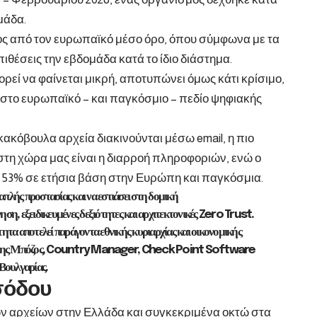
μάδα.
ος από τον ευρωπαϊκό μέσο όρο, όπου σύμφωνα με τα
ιθέσεις την εβδομάδα κατά το ίδιο διάστημα.
ρεί να φαίνεται μικρή, αποτυπώνει όμως κάτι κρίσιμο,
 στο ευρωπαϊκό – και παγκόσμιο – πεδίο ψηφιακής
κακόβουλα αρχεία διακινούνται μέσω email, η πιο
τη χώρα μας είναι η διαρροή πληροφοριών, ενώ ο
 53% σε ετήσια βάση στην Ευρώπη και παγκόσμια.
απλής προστασίας και να εστιάσει στη δομική
ση, εξειδικευμένες δεξιότητες και αρχιτεκτονικές Zero Trust.
ητα αποτελεί παράγοντα εθνικής κυριαρχίας και οικονομικής
χάλης Μπόζος, Country Manager, Check Point Software
Βουλγαρίας.
σόδου
ν αρχείων στην Ελλάδα και συγκεκριμένα οκτώ στα