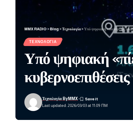
MMX RADIO
>
Blog
>
Τεχνολογία
>
Υπό ψηφιακή «πίεση» η Ελλάδ
ΤΕΧΝΟΛΟΓΊΑ
Υπό ψηφιακή «πί
κυβερνοεπιθέσεις
Τεχνολογία ByMMX
Last updated: 2026/03/03 at 11:09 ΠΜ