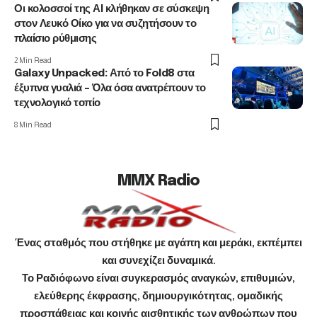
Οι κολοσσοί της ΑΙ κλήθηκαν σε σύσκεψη
στον Λευκό Οίκο για να συζητήσουν το
πλαίσιο ρύθμισης
2 Min Read
Galaxy Unpacked: Από το Fold8 στα
έξυπνα γυαλιά – Όλα όσα ανατρέπουν το
τεχνολογικό τοπίο
8 Min Read
MMX Radio
Ένας σταθμός που στήθηκε με αγάπη και μεράκι, εκπέμπει
και συνεχίζει δυναμικά.
Το Ραδιόφωνο είναι συγκερασμός αναγκών, επιθυμιών,
ελεύθερης έκφρασης, δημιουργικότητας, ομαδικής
προσπάθειας και κοινής αισθητικής των ανθρώπων που