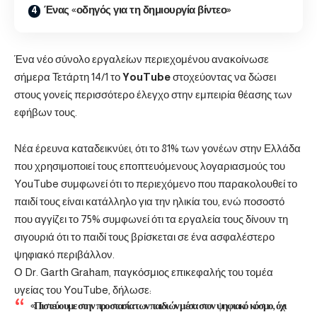
Ένας «οδηγός για τη δημιουργία βίντεο»
Ένα νέο σύνολο εργαλείων περιεχομένου ανακοίνωσε
σήμερα Τετάρτη 14/1 το
YouTube
στοχεύοντας να δώσει
στους γονείς περισσότερο έλεγχο στην εμπειρία θέασης των
εφήβων τους.
Νέα έρευνα καταδεικνύει, ότι το 81% των γονέων στην Ελλάδα
που χρησιμοποιεί τους εποπτευόμενους λογαριασμούς του
YouTube συμφωνεί ότι το περιεχόμενο που παρακολουθεί το
παιδί τους είναι κατάλληλο για την ηλικία του, ενώ ποσοστό
που αγγίζει το 75% συμφωνεί ότι τα εργαλεία τους δίνουν τη
σιγουριά ότι το παιδί τους βρίσκεται σε ένα ασφαλέστερο
ψηφιακό περιβάλλον.
Ο Dr. Garth Graham, παγκόσμιος επικεφαλής του τομέα
υγείας του YouTube, δήλωσε:
«Πιστεύουμε στην προστασία των παιδιών μέσα στον ψηφιακό κόσμο, όχι