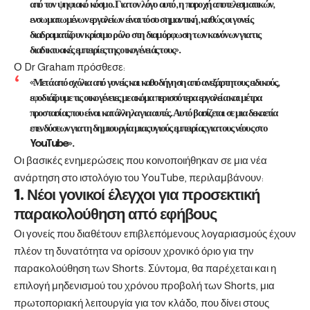
από τον ψηφιακό κόσμο. Για τον λόγο αυτό, η παροχή αποτελεσματικών,
ενσωματωμένων εργαλείων είναι τόσο σημαντική, καθώς οι γονείς
διαδραματίζουν κρίσιμο ρόλο στη διαμόρφωση των κανόνων για τις
διαδικτυακές εμπειρίες της οικογένειάς τους».
Ο Dr Graham πρόσθεσε:
«Μετά από σχόλια από γονείς και καθοδήγηση από ανεξάρτητους ειδικούς,
εφοδιάζουμε τις οικογένειες με ακόμα περισσότερα εργαλεία και μέτρα
προστασίας που είναι κατάλληλα για αυτές. Αυτό βασίζεται σε μια δεκαετία
επενδύσεων για τη δημιουργία μιας υγιούς εμπειρίας για τους νέους στο
YouTube».
Οι βασικές ενημερώσεις που κοινοποιήθηκαν σε μια νέα
ανάρτηση στο ιστολόγιο του YouTube, περιλαμβάνουν:
1. Νέοι γονικοί έλεγχοι για προσεκτική
παρακολούθηση από εφήβους
Οι γονείς που διαθέτουν επιβλεπόμενους λογαριασμούς έχουν
πλέον τη δυνατότητα να ορίσουν χρονικό όριο για την
παρακολούθηση των Shorts. Σύντομα, θα παρέχεται και η
επιλογή μηδενισμού του χρόνου προβολή των Shorts, μια
πρωτοποριακή λειτουργία για τον κλάδο, που δίνει στους