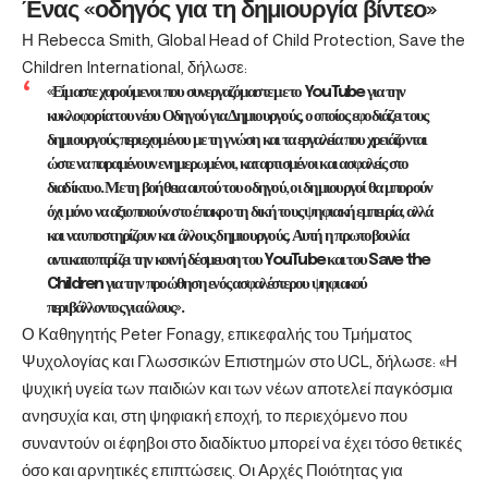
Ένας «οδηγός για τη δημιουργία βίντεο»
Η Rebecca Smith, Global Head of Child Protection, Save the
Children International, δήλωσε:
«Είμαστε χαρούμενοι που συνεργαζόμαστε με το YouTube για την
κυκλοφορία του νέου Οδηγού για Δημιουργούς, ο οποίος εφοδιάζει τους
δημιουργούς περιεχομένου με τη γνώση και τα εργαλεία που χρειάζονται
ώστε να παραμένουν ενημερωμένοι, καταρτισμένοι και ασφαλείς στο
διαδίκτυο. Με τη βοήθεια αυτού του οδηγού, οι δημιουργοί θα μπορούν
όχι μόνο να αξιοποιούν στο έπακρο τη δική τους ψηφιακή εμπειρία, αλλά
και να υποστηρίζουν και άλλους δημιουργούς. Αυτή η πρωτοβουλία
αντικατοπτρίζει την κοινή δέσμευση του YouTube και του Save the
Children για την προώθηση ενός ασφαλέστερου ψηφιακού
περιβάλλοντος για όλους».
Ο Καθηγητής Peter Fonagy, επικεφαλής του Τμήματος
Ψυχολογίας και Γλωσσικών Επιστημών στο UCL, δήλωσε: «Η
ψυχική υγεία των παιδιών και των νέων αποτελεί παγκόσμια
ανησυχία και, στη ψηφιακή εποχή, το περιεχόμενο που
συναντούν οι έφηβοι στο διαδίκτυο μπορεί να έχει τόσο θετικές
όσο και αρνητικές επιπτώσεις. Οι Αρχές Ποιότητας για