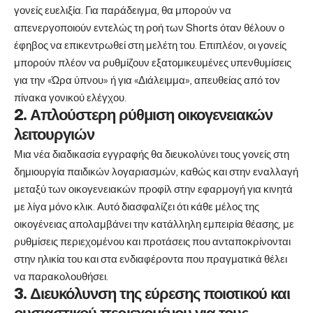
γονείς ευελιξία. Για παράδειγμα, θα μπορούν να
απενεργοποιούν εντελώς τη ροή των Shorts όταν θέλουν ο
έφηβος να επικεντρωθεί στη μελέτη του. Επιπλέον, οι γονείς
μπορούν πλέον να ρυθμίζουν εξατομικευμένες υπενθυμίσεις
για την «Ώρα ύπνου» ή για «Διάλειμμα», απευθείας από τον
πίνακα γονικού ελέγχου.
2. Απλούστερη ρύθμιση οικογενειακών
λειτουργιών
Μια νέα διαδικασία εγγραφής θα διευκολύνει τους γονείς στη
δημιουργία παιδικών λογαριασμών, καθώς και στην εναλλαγή
μεταξύ των οικογενειακών προφίλ στην εφαρμογή για κινητά
με λίγα μόνο κλικ. Αυτό διασφαλίζει ότι κάθε μέλος της
οικογένειας απολαμβάνει την κατάλληλη εμπειρία θέασης, με
ρυθμίσεις περιεχομένου και προτάσεις που ανταποκρίνονται
στην ηλικία του και στα ενδιαφέροντα που πραγματικά θέλει
να παρακολουθήσει.
3. Διευκόλυνση της εύρεσης ποιοτικού και