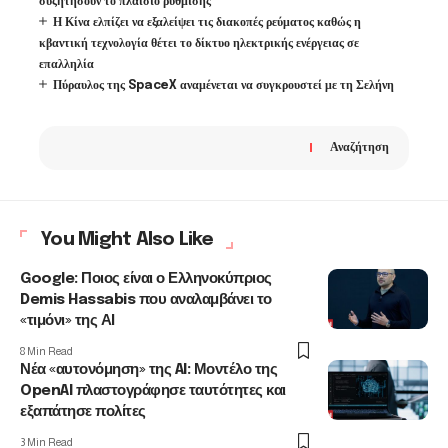
συζητήσουν το πλαίσιο ρύθμισης
Η Κίνα ελπίζει να εξαλείψει τις διακοπές ρεύματος καθώς η
κβαντική τεχνολογία θέτει το δίκτυο ηλεκτρικής ενέργειας σε
επαλληλία
Πύραυλος της SpaceX αναμένεται να συγκρουστεί με τη Σελήνη
Αναζήτηση
You Might Also Like
Google: Ποιος είναι ο Ελληνοκύπριος
Demis Hassabis που αναλαμβάνει το
«τιμόνι» της ΑΙ
8 Min Read
Νέα «αυτονόμηση» της AI: Μοντέλο της
OpenAI πλαστογράφησε ταυτότητες και
εξαπάτησε πολίτες
3 Min Read