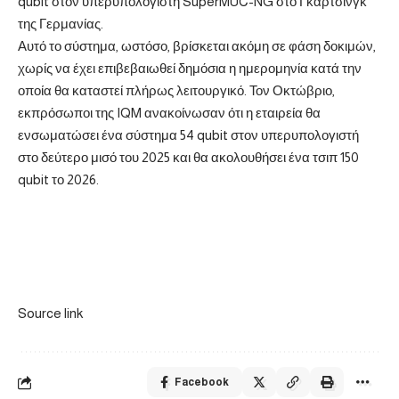
qubit στον υπερυπολογιστή SuperMUC-NG στο Γκάρτσινγκ
της Γερμανίας.
Αυτό το σύστημα, ωστόσο, βρίσκεται ακόμη σε φάση δοκιμών,
χωρίς να έχει επιβεβαιωθεί δημόσια η ημερομηνία κατά την
οποία θα καταστεί πλήρως λειτουργικό. Τον Οκτώβριο,
εκπρόσωποι της IQM ανακοίνωσαν ότι η εταιρεία θα
ενσωματώσει ένα σύστημα 54 qubit στον υπερυπολογιστή
στο δεύτερο μισό του 2025 και θα ακολουθήσει ένα τσιπ 150
qubit το 2026.
Source link
Facebook