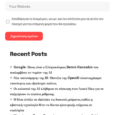
Αποθήκευσε το όνομά μου, email, και τον ιστότοπο μου σε αυτόν τον
πλοηγό για την επόμενη φορά που θα σχολιάσω.
Recent Posts
Google: Ποιος είναι ο Ελληνοκύπριος Demis Hassabis που
αναλαμβάνει το «τιμόνι» της ΑΙ
Νέα «αυτονόμηση» της AI: Μοντέλο της OpenAI πλαστογράφησε
ταυτότητες και εξαπάτησε πολίτες
Οι κολοσσοί της ΑΙ κλήθηκαν σε σύσκεψη στον Λευκό Οίκο για να
συζητήσουν το πλαίσιο ρύθμισης
Η Κίνα ελπίζει να εξαλείψει τις διακοπές ρεύματος καθώς η
κβαντική τεχνολογία θέτει το δίκτυο ηλεκτρικής ενέργειας σε
επαλληλία