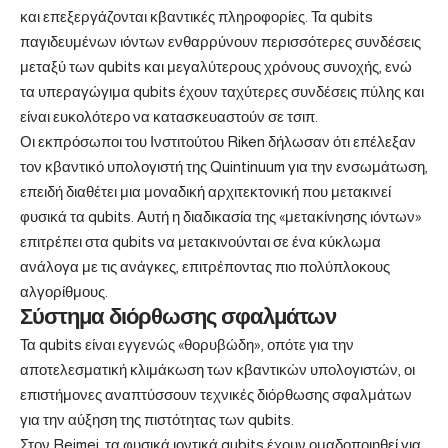
και επεξεργάζονται κβαντικές πληροφορίες. Τα qubits
παγιδευμένων ιόντων ενθαρρύνουν περισσότερες συνδέσεις
μεταξύ των qubits και μεγαλύτερους χρόνους συνοχής, ενώ
τα υπεραγώγιμα qubits έχουν ταχύτερες συνδέσεις πύλης και
είναι ευκολότερο να κατασκευαστούν σε τσιπ.
Οι εκπρόσωποι του Ινστιτούτου Riken δήλωσαν ότι επέλεξαν
τον κβαντικό υπολογιστή της Quintinuum για την ενσωμάτωση,
επειδή διαθέτει μια μοναδική αρχιτεκτονική που μετακινεί
φυσικά τα qubits. Αυτή η διαδικασία της «μετακίνησης ιόντων»
επιτρέπει στα qubits να μετακινούνται σε ένα κύκλωμα
ανάλογα με τις ανάγκες, επιτρέποντας πιο πολύπλοκους
αλγορίθμους.
Σύστημα διόρθωσης σφαλμάτων
Τα qubits είναι εγγενώς «θορυβώδη», οπότε για την
αποτελεσματική κλιμάκωση των κβαντικών υπολογιστών, οι
επιστήμονες αναπτύσσουν τεχνικές διόρθωσης σφαλμάτων
για την αύξηση της πιστότητας των qubits.
Στον Reimei, τα φυσικά ιοντικά qubits έχουν ομαδοποιηθεί για