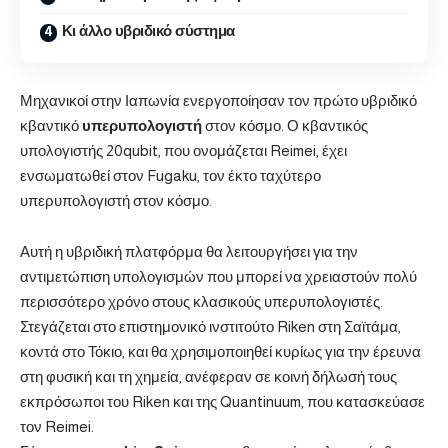
Κι άλλο υβριδικό σύστημα
Μηχανικοί στην Ιαπωνία ενεργοποίησαν τον πρώτο υβριδικό
κβαντικό
υπερυπολογιστή
στον κόσμο. Ο κβαντικός
υπολογιστής 20qubit, που ονομάζεται Reimei, έχει
ενσωματωθεί στον Fugaku, τον έκτο ταχύτερο
υπερυπολογιστή στον κόσμο.
Αυτή η υβριδική πλατφόρμα θα λειτουργήσει για την
αντιμετώπιση υπολογισμών που μπορεί να χρειαστούν πολύ
περισσότερο χρόνο στους κλασικούς υπερυπολογιστές.
Στεγάζεται στο επιστημονικό ινστιτούτο Riken στη Σαϊτάμα,
κοντά στο Τόκιο, και θα χρησιμοποιηθεί κυρίως για την έρευνα
στη φυσική και τη χημεία, ανέφεραν σε κοινή δήλωσή τους
εκπρόσωποι του Riken και της Quantinuum, που κατασκεύασε
τον Reimei.