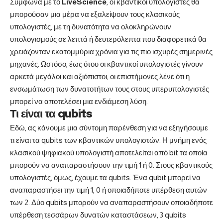
Σύμφωνα με το
LiveScience
, οι κβαντικοί υπολογιστές θα
μπορούσαν μια μέρα να εξαλείψουν τους κλασικούς
υπολογιστές, με τη δυνατότητα να ολοκληρώνουν
υπολογισμούς σε λεπτά ή δευτερόλεπτα που διαφορετικά θα
χρειάζονταν εκατομμύρια χρόνια για τις πιο ισχυρές σημερινές
μηχανές. Ωστόσο, έως ότου οι κβαντικοί υπολογιστές γίνουν
αρκετά μεγάλοι και αξιόπιστοι, οι επιστήμονες λένε ότι η
ενσωμάτωση των δυνατοτήτων τους στους υπερυπολογιστές
μπορεί να αποτελέσει μια ενδιάμεση λύση.
Τι είναι τα qubits
Εδώ, ας κάνουμε μια σύντομη παρένθεση για να εξηγήσουμε
τι είναι τα qubits των κβαντικών υπολογιστών. Η μνήμη ενός
κλασικού ψηφιακού υπολογιστή αποτελείται από bit τα οποία
μπορούν να αναπαραστήσουν την τιμή 1 ή 0. Στους κβαντικούς
υπολογιστές, όμως, έχουμε τα qubits. Ένα qubit μπορεί να
αναπαραστήσει την τιμή 1, 0 ή οποιαδήποτε υπέρθεση αυτών
των 2. Δύο qubits μπορούν να αναπαραστήσουν οποιαδήποτε
υπέρθεση τεσσάρων δυνατών καταστάσεων, 3 qubits