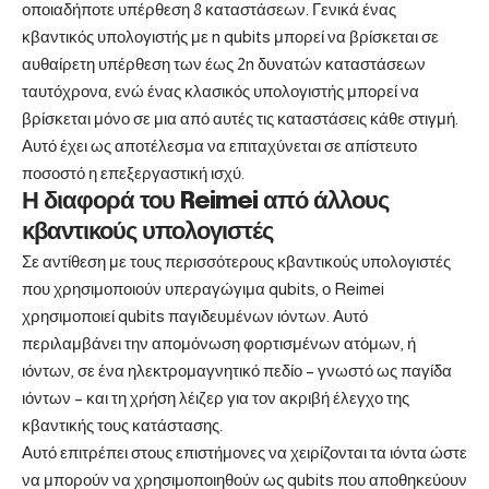
οποιαδήποτε υπέρθεση 8 καταστάσεων. Γενικά ένας
κβαντικός υπολογιστής με n qubits μπορεί να βρίσκεται σε
αυθαίρετη υπέρθεση των έως 2n δυνατών καταστάσεων
ταυτόχρονα, ενώ ένας κλασικός υπολογιστής μπορεί να
βρίσκεται μόνο σε μια από αυτές τις καταστάσεις κάθε στιγμή.
Αυτό έχει ως αποτέλεσμα να επιταχύνεται σε απίστευτο
ποσοστό η επεξεργαστική ισχύ.
Η διαφορά του Reimei από άλλους
κβαντικούς υπολογιστές
Σε αντίθεση με τους περισσότερους κβαντικούς υπολογιστές
που χρησιμοποιούν υπεραγώγιμα qubits, ο Reimei
χρησιμοποιεί qubits παγιδευμένων ιόντων. Αυτό
περιλαμβάνει την απομόνωση φορτισμένων ατόμων, ή
ιόντων, σε ένα ηλεκτρομαγνητικό πεδίο – γνωστό ως παγίδα
ιόντων – και τη χρήση λέιζερ για τον ακριβή έλεγχο της
κβαντικής τους κατάστασης.
Αυτό επιτρέπει στους επιστήμονες να χειρίζονται τα ιόντα ώστε
να μπορούν να χρησιμοποιηθούν ως qubits που αποθηκεύουν