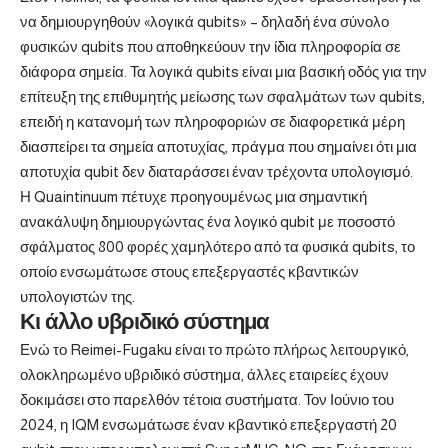
να δημιουργηθούν «λογικά qubits» – δηλαδή ένα σύνολο
φυσικών qubits που αποθηκεύουν την ίδια πληροφορία σε
διάφορα σημεία. Τα λογικά qubits είναι μια βασική οδός για την
επίτευξη της επιθυμητής μείωσης των σφαλμάτων των qubits,
επειδή η κατανομή των πληροφοριών σε διαφορετικά μέρη
διασπείρει τα σημεία αποτυχίας, πράγμα που σημαίνει ότι μια
αποτυχία qubit δεν διαταράσσει έναν τρέχοντα υπολογισμό.
Η Quaintinuum πέτυχε προηγουμένως μια σημαντική
ανακάλυψη δημιουργώντας ένα λογικό qubit με ποσοστό
σφάλματος 800 φορές χαμηλότερο από τα φυσικά qubits, το
οποίο ενσωμάτωσε στους επεξεργαστές κβαντικών
υπολογιστών της.
Κι άλλο υβριδικό σύστημα
Ενώ το Reimei-Fugaku είναι το πρώτο πλήρως λειτουργικό,
ολοκληρωμένο υβριδικό σύστημα, άλλες εταιρείες έχουν
δοκιμάσει στο παρελθόν τέτοια συστήματα. Τον Ιούνιο του
2024, η IQM ενσωμάτωσε έναν κβαντικό επεξεργαστή 20