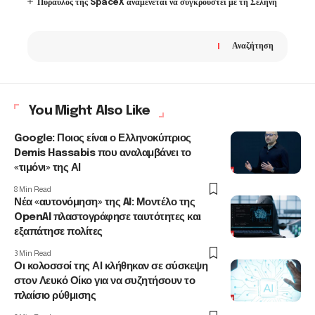
Πύραυλος της SpaceX αναμένεται να συγκρουστεί με τη Σελήνη
Αναζήτηση
You Might Also Like
Google: Ποιος είναι ο Ελληνοκύπριος
Demis Hassabis που αναλαμβάνει το
«τιμόνι» της ΑΙ
8 Min Read
Νέα «αυτονόμηση» της AI: Μοντέλο της
OpenAI πλαστογράφησε ταυτότητες και
εξαπάτησε πολίτες
3 Min Read
Οι κολοσσοί της ΑΙ κλήθηκαν σε σύσκεψη
στον Λευκό Οίκο για να συζητήσουν το
πλαίσιο ρύθμισης