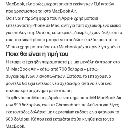
MacBook, ελαφρώς μικρότερη από εκείνη των 13,6 ιντσών
που χρησιμοποιείται στο MacBook Air.
Θα είναι η πρώτη φορά που η Apple χρησιμοποιεί
επεξεργαστή iPhone σε Mac, αντί για τσιπ σχεδιασμένο ειδικά
για υπολογιστή. Ωστόσο, εσωτερικές δοκιμές έχουν δείξει ότι το
τσιπ του smartphone μπορεί να αποδώσει καλύτερα από το
M1 που χρησιμοποιούσε στα Macbook μέχρι πριν λίγα χρόνια.
Ποια θα είναι η τιμή του
Η εταιρεία έχει ήδη πειραματιστεί με μια μεγάλη έκπτωση στο
M1 MacBook Air – κάτω από 700 δολάρια – μέσω
συγκεκριμένων λιανοπωλητών. Ωστόσο, το επερχόμενο
μοντέλο θα έχει εντελώς νέο σχεδιασμό, αντί να είναι ένα
παλαιότερο μηχάνημα με έκπτωση.
Το φθηνότερο Mac της Apple είναι σήμερα το M4 MacBook Air
των 999 δολαρίων, ενώ τα Chromebook πωλούνται για λίγες
εκατοντάδες δολάρια, με τις premium εκδόσεις να φτάνουν τα
600 δολάρια. Κάπου εκεί εκτιμάται ότι θα κινηθεί και το νέο
MacBook.