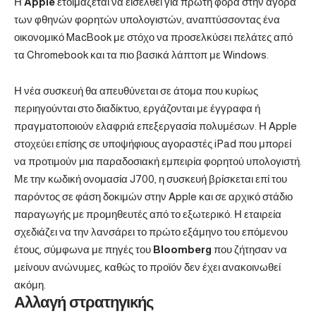
Η
Apple
ετοιμάζεται να εισέλθει για πρώτη φορά στην αγορά
των φθηνών φορητών υπολογιστών, αναπτύσσοντας ένα
οικονομικό MacBook με στόχο να προσελκύσει πελάτες από
τα Chromebook και τα πιο βασικά λάπτοπ με Windows.
Η νέα συσκευή θα απευθύνεται σε άτομα που κυρίως
περιηγούνται στο διαδίκτυο, εργάζονται με έγγραφα ή
πραγματοποιούν ελαφριά επεξεργασία πολυμέσων. Η Apple
στοχεύει επίσης σε υποψήφιους αγοραστές iPad που μπορεί
να προτιμούν μια παραδοσιακή εμπειρία φορητού υπολογιστή.
Με την κωδική ονομασία J700, η συσκευή βρίσκεται επί του
παρόντος σε φάση δοκιμών στην Apple και σε αρχικό στάδιο
παραγωγής με προμηθευτές από το εξωτερικό. Η εταιρεία
σχεδιάζει να την λανσάρει το πρώτο εξάμηνο του επόμενου
έτους, σύμφωνα με πηγές του
Bloomberg
που ζήτησαν να
μείνουν ανώνυμες, καθώς το προϊόν δεν έχει ανακοινωθεί
ακόμη.
Αλλαγή στρατηγικής