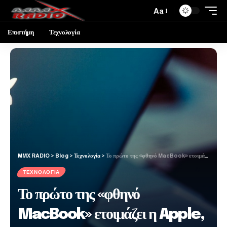
Aa
Επιστήμη
Τεχνολογία
MMX RADIO
>
Blog
>
Τεχνολογία
>
Το πρώτο της «φθηνό MacBook» ετοιμάζει η Apple, με επεξεργαστή από iPhone
ΤΕΧΝΟΛΟΓΊΑ
Το πρώτο της «φθηνό
MacBook» ετοιμάζει η Apple,