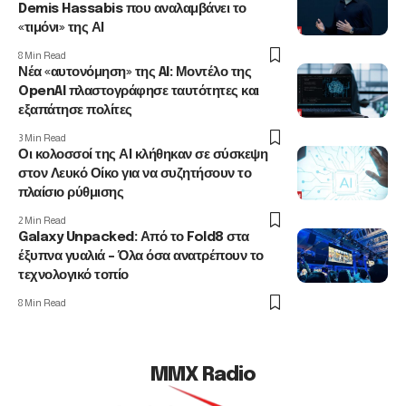
Demis Hassabis που αναλαμβάνει το
«τιμόνι» της ΑΙ
8 Min Read
Νέα «αυτονόμηση» της AI: Μοντέλο της
OpenAI πλαστογράφησε ταυτότητες και
εξαπάτησε πολίτες
3 Min Read
Οι κολοσσοί της ΑΙ κλήθηκαν σε σύσκεψη
στον Λευκό Οίκο για να συζητήσουν το
πλαίσιο ρύθμισης
2 Min Read
Galaxy Unpacked: Από το Fold8 στα
έξυπνα γυαλιά – Όλα όσα ανατρέπουν το
τεχνολογικό τοπίο
8 Min Read
MMX Radio