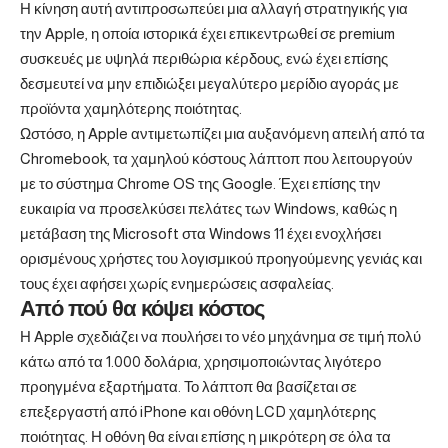
Η κίνηση αυτή αντιπροσωπεύει μια αλλαγή στρατηγικής για
την Apple, η οποία ιστορικά έχει επικεντρωθεί σε premium
συσκευές με υψηλά περιθώρια κέρδους, ενώ έχει επίσης
δεσμευτεί να μην επιδιώξει μεγαλύτερο μερίδιο αγοράς με
προϊόντα χαμηλότερης ποιότητας.
Ωστόσο, η Apple αντιμετωπίζει μια αυξανόμενη απειλή από τα
Chromebook, τα χαμηλού κόστους λάπτοπ που λειτουργούν
με το σύστημα Chrome OS της Google. Έχει επίσης την
ευκαιρία να προσελκύσει πελάτες των Windows, καθώς η
μετάβαση της Microsoft στα Windows 11 έχει ενοχλήσει
ορισμένους χρήστες του λογισμικού προηγούμενης γενιάς και
τους έχει αφήσει χωρίς ενημερώσεις ασφαλείας.
Από πού θα κόψει κόστος
Η Apple σχεδιάζει να πουλήσει το νέο μηχάνημα σε τιμή πολύ
κάτω από τα 1.000 δολάρια, χρησιμοποιώντας λιγότερο
προηγμένα εξαρτήματα. Το λάπτοπ θα βασίζεται σε
επεξεργαστή από iPhone και οθόνη LCD χαμηλότερης
ποιότητας. Η οθόνη θα είναι επίσης η μικρότερη σε όλα τα