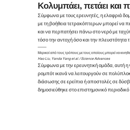
Κολυμπάει, πετάει και 
Σύμφωνα με τους ερευνητές, η ελαφριά δομ
με τη βοήθεια τετρακόπτερων μπορεί να π
και να περπατήσει πάνω στο νερό με ταχύ
τόσο την αντοχή όσο και την πλευστότητα 
Μερικοί από τους τρόπους με τους οποίους μπορεί να κινηθ
Hao Liu, Yanda Yang et al. / Science Advances
Σύμφωνα με την ερευνητική ομάδα, αυτή η
ρομπότ ικανά να λειτουργούν σε πολύπλο
διάσωσης σε ερείπια ή αποστολές σε δύσ
δημοσιεύθηκε στο επιστημονικό περιοδικό