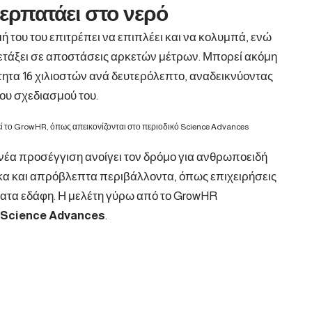
περπατάει στο νερό
ή του του επιτρέπει να επιπλέει και να κολυμπά, ενώ
ετάξει σε αποστάσεις αρκετών μέτρων. Μπορεί ακόμη
τητα 16 χιλιοστών ανά δευτερόλεπτο, αναδεικνύοντας
του σχεδιασμού του.
εί το GrowHR, όπως απεικονίζονται στο περιοδικό Science Advances
 νέα προσέγγιση ανοίγει τον δρόμο για ανθρωποειδή
κα και απρόβλεπτα περιβάλλοντα, όπως επιχειρήσεις
βατα εδάφη. Η μελέτη γύρω από το GrowHR
Science
Advances
.