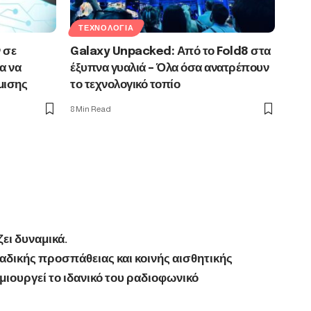
ΤΕΧΝΟΛΟΓΊΑ
 σε
Galaxy Unpacked: Από το Fold8 στα
α να
έξυπνα γυαλιά – Όλα όσα ανατρέπουν
μισης
το τεχνολογικό τοπίο
8 Min Read
ει δυναμικά.
αδικής προσπάθειας και κοινής αισθητικής
ιουργεί το ιδανικό του ραδιοφωνικό