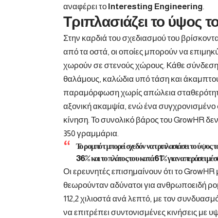
αναφέρει το
Interesting
Engineering
.
Τριπλασιάζει το ύψος τ
Στην καρδιά του σχεδιασμού του βρίσκοντ
από τα οστά, οι οποίες μπορούν να επιμηκύ
χωρούν σε στενούς χώρους. Κάθε σύνδεση
θαλάμους, καλώδια υπό τάση και άκαμπτο
παραμόρφωση χωρίς απώλεια σταθερότητα
αξονική ακαμψία, ενώ ένα συγχρονισμένο
κίνηση. Το συνολικό βάρος του GrowHR δεν 
350 γραμμάρια.
Το ρομπότ μπορεί σχεδόν να τριπλασιάσει το ύψος το
36% και το πλάτος του κατά 61% για να περάσει μέσ
Οι ερευνητές επισημαίνουν ότι το GrowHR 
θεωρούνταν αδύνατοι για ανθρωποειδή ρο
112,2 χιλιοστά ανά λεπτό, με τον συνδυα
να επιτρέπει συντονισμένες κινήσεις με υ