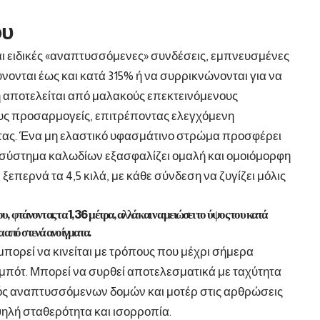
ου
αι ειδικές «αναπτυσσόμενες» συνδέσεις, εμπνευσμένες
νονται έως και κατά 315% ή να συρρικνώνονται για να
 αποτελείται από μαλακούς επεκτεινόμενους
υς προσαρμογείς, επιτρέποντας ελεγχόμενη
ς. Ένα μη ελαστικό υφασμάτινο στρώμα προσφέρει
 σύστημα καλωδίων εξασφαλίζει ομαλή και ομοιόμορφη
ξεπερνά τα 4,5 κιλά, με κάθε σύνδεση να ζυγίζει μόλις
υ, φτάνοντας τα 1,36 μέτρα, αλλά και να μειώσει το ύψος του κατά
α από στενά ανοίγματα.
μπορεί να κινείται με τρόπους που μέχρι σήμερα
μπότ. Μπορεί να συρθεί αποτελεσματικά με ταχύτητα
σμός αναπτυσσόμενων δομών και μοτέρ στις αρθρώσεις
ψηλή σταθερότητα και ισορροπία.