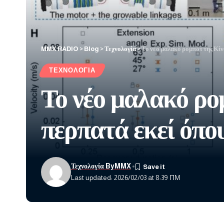
MMX RADIO
>
Blog
>
Τεχνολογία
>
Το νέο μαλακό ρομπότ της Κίν
ΤΕΧΝΟΛΟΓΊΑ
Το νέο μαλακό ρομ
περπατά εκεί όπο
Τεχνολογία ByMMX
Last updated: 2026/02/03 at 8:39 ΠΜ