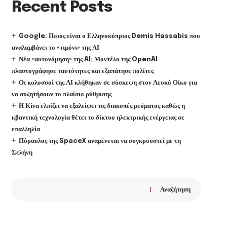
Recent Posts
Google: Ποιος είναι ο Ελληνοκύπριος Demis Hassabis που
αναλαμβάνει το «τιμόνι» της ΑΙ
Νέα «αυτονόμηση» της AI: Μοντέλο της OpenAI
πλαστογράφησε ταυτότητες και εξαπάτησε πολίτες
Οι κολοσσοί της ΑΙ κλήθηκαν σε σύσκεψη στον Λευκό Οίκο για
να συζητήσουν το πλαίσιο ρύθμισης
Η Κίνα ελπίζει να εξαλείψει τις διακοπές ρεύματος καθώς η
κβαντική τεχνολογία θέτει το δίκτυο ηλεκτρικής ενέργειας σε
επαλληλία
Πύραυλος της SpaceX αναμένεται να συγκρουστεί με τη
Σελήνη
Αναζήτηση