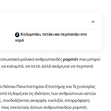
Κολυμπάει, πετάει και περπατάει στο
νερό
ντυπωσιακό μαλακό ανθρωποειδές
ρομπότ
που μπορεί
ι, να κολυμπά, να πετά, αλλά ακόμη και να περπατά
υ Νότιου Πανεπιστημίου Επιστήμης και Τεχνολογίας
από τη δομή και τις ιδιότητες των ανθρώπινων οστών.
υς, συνδυάζοντας ακαμψία, ευελιξία, απορρόφηση
ε τους σκελετούς άλλων ανθρωποειδών ρομπότ,