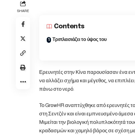
SHARE
Contents
Τριπλασιάζει το ύψος του
Ερευνητές στην Κίνα παρουσίασαν ένα ε
να αλλάζει σχήμα και μέγεθος, να επιπλέε
πάνω στο νερό.
Το GrowHR αναπτύχθηκε από ερευνητές το
στη Σεντζέν και είναι εμπνευσμένο άμεσα 
Μιμείται την βιολογική πολυπλοκότητά το
κραδασμών και χαμηλό βάρος σε σχέση μ