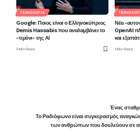
ΤΕΧΝΟΛΟΓΊΑ
ΤΕΧΝΟΛΟΓ
Google: Ποιος είναι ο Ελληνοκύπριος
Νέα «αυτον
Demis Hassabis που αναλαμβάνει το
OpenAI πλ
«τιμόνι» της ΑΙ
και εξαπάτ
8 Min Read
3 Min Read
Ένας σταθμό
Το Ραδιόφωνο είναι συγκερασμός αναγκών,
των ανθρώπων που δουλεύουν σε αυτ