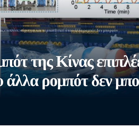
ας επιπλέει, σέρνεται και περπατά εκεί όπου άλλα ρομπότ δεν μπορούν
πότ της Κίνας επιπλέε
υ άλλα ρομπότ δεν μπ