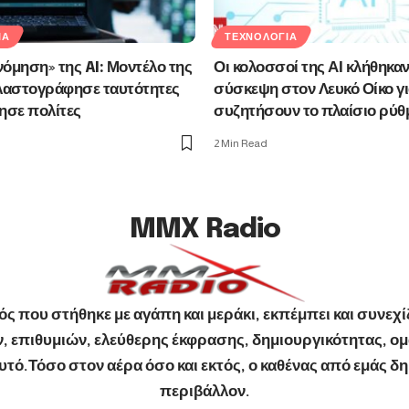
ΊΑ
ΤΕΧΝΟΛΟΓΊΑ
όμηση» της AI: Μοντέλο της
Οι κολοσσοί της ΑΙ κλήθηκαν
αστογράφησε ταυτότητες
σύσκεψη στον Λευκό Οίκο γι
ησε πολίτες
συζητήσουν το πλαίσιο ρύθ
2 Min Read
MMX Radio
ς που στήθηκε με αγάπη και μεράκι, εκπέμπει και συνεχίζ
 επιθυμιών, ελεύθερης έκφρασης, δημιουργικότητας, ομ
ό.Τόσο στον αέρα όσο και εκτός, ο καθένας από εμάς δημ
περιβάλλον.