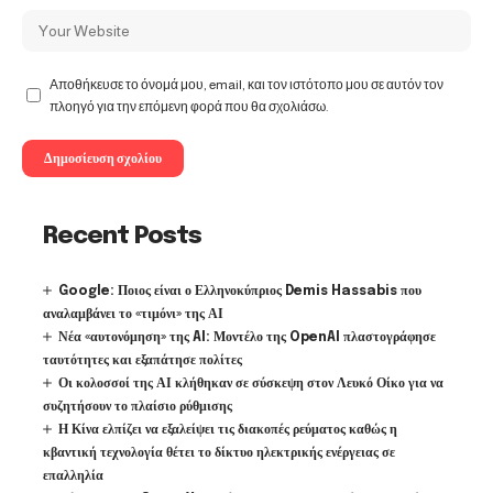
Αποθήκευσε το όνομά μου, email, και τον ιστότοπο μου σε αυτόν τον
πλοηγό για την επόμενη φορά που θα σχολιάσω.
Recent Posts
Google: Ποιος είναι ο Ελληνοκύπριος Demis Hassabis που
αναλαμβάνει το «τιμόνι» της ΑΙ
Νέα «αυτονόμηση» της AI: Μοντέλο της OpenAI πλαστογράφησε
ταυτότητες και εξαπάτησε πολίτες
Οι κολοσσοί της ΑΙ κλήθηκαν σε σύσκεψη στον Λευκό Οίκο για να
συζητήσουν το πλαίσιο ρύθμισης
Η Κίνα ελπίζει να εξαλείψει τις διακοπές ρεύματος καθώς η
κβαντική τεχνολογία θέτει το δίκτυο ηλεκτρικής ενέργειας σε
επαλληλία