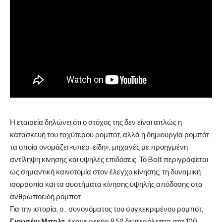
Η εταιρεία δηλώνει ότι ο στόχος της δεν είναι απλώς η
κατασκευή του ταχύτερου ρομπότ, αλλά η δημιουργία ρομπότ
τα οποία ονομάζει «υπερ-είδη», μηχανές με προηγμένη
αντίληψη κίνησης και υψηλές επιδόσεις. Το Bolt περιγράφεται
ως σημαντική καινοτομία στον έλεγχο κίνησης, τη δυναμική
ισορροπία και τα συστήματα κίνησης υψηλής απόδοσης στα
ανθρωποειδή ρομπότ.
Για την ιστορία, ο… συνονόματος του συγκεκριμένου ρομπότ,
Γιουσέιν Μπολτ
, έκανε ρεκόρ 9,58 δευτερόλεπτα στα 100