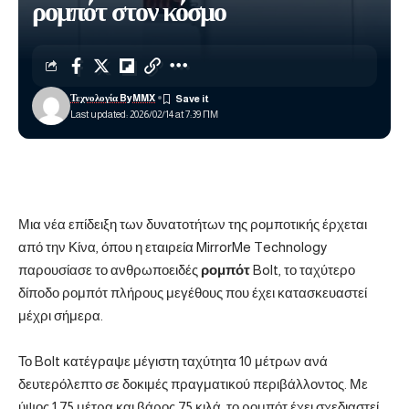
ρομπότ στον κόσμο
Τεχνολογία ByMMX
Last updated: 2026/02/14 at 7:39 ΠΜ
Μια νέα επίδειξη των δυνατοτήτων της ρομποτικής έρχεται
από την Κίνα, όπου η εταιρεία MirrorMe Technology
παρουσίασε το ανθρωποειδές
ρομπότ
Bolt, το ταχύτερο
δίποδο ρομπότ πλήρους μεγέθους που έχει κατασκευαστεί
μέχρι σήμερα.
Το Bolt κατέγραψε μέγιστη ταχύτητα 10 μέτρων ανά
δευτερόλεπτο σε δοκιμές πραγματικού περιβάλλοντος. Με
ύψος 1,75 μέτρα και βάρος 75 κιλά, το ρομπότ έχει σχεδιαστεί