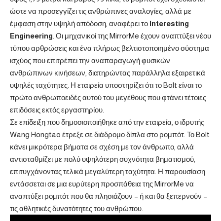
ώστε να προσεγγίζει τις ανθρώπινες αναλογίες, αλλά με
έμφαση στην υψηλή απόδοση, αναφέρει το
Interesting
Engineering
. Οι μηχανικοί της MirrorMe έχουν αναπτύξει νέου
τύπου αρθρώσεις και ένα πλήρως βελτιστοποιημένο σύστημα
ισχύος που επιτρέπει την αναπαραγωγή φυσικών
ανθρώπινων κινήσεων, διατηρώντας παράλληλα εξαιρετικά
υψηλές ταχύτητες. Η εταιρεία υποστηρίζει ότι το Bolt είναι το
πρώτο ανθρωποειδές αυτού του μεγέθους που φτάνει τέτοιες
επιδόσεις εκτός εργαστηρίου.
Σε επίδειξη που δημοσιοποιήθηκε από την εταιρεία, ο ιδρυτής
Wang Hongtao έτρεξε σε διάδρομο δίπλα στο ρομπότ. Το Bolt
κάνει μικρότερα βήματα σε σχέση με τον άνθρωπο, αλλά
αντισταθμίζει με πολύ υψηλότερη συχνότητα βηματισμού,
επιτυγχάνοντας τελικά μεγαλύτερη ταχύτητα. Η παρουσίαση
εντάσσεται σε μια ευρύτερη προσπάθεια της MirrorMe να
αναπτύξει ρομπότ που θα πλησιάζουν – ή και θα ξεπερνούν –
τις αθλητικές δυνατότητες του ανθρώπου.