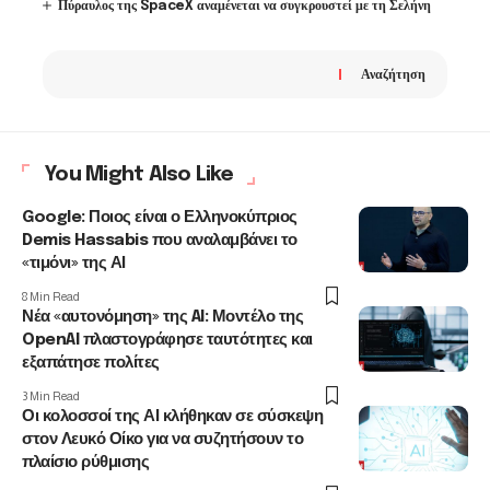
Πύραυλος της SpaceX αναμένεται να συγκρουστεί με τη Σελήνη
Αναζήτηση
You Might Also Like
Google: Ποιος είναι ο Ελληνοκύπριος
Demis Hassabis που αναλαμβάνει το
«τιμόνι» της ΑΙ
8 Min Read
Νέα «αυτονόμηση» της AI: Μοντέλο της
OpenAI πλαστογράφησε ταυτότητες και
εξαπάτησε πολίτες
3 Min Read
Οι κολοσσοί της ΑΙ κλήθηκαν σε σύσκεψη
στον Λευκό Οίκο για να συζητήσουν το
πλαίσιο ρύθμισης