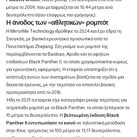
μέτρα το 2009, που μεταφράζεται σε 10,44 μέτρα ανά
δευτερόλεπτο (ήταν ελαφρώς πιο γρήγορος).
Η άνοδος των «αθλητικών» ρομπότ
Η MirrorMe Technology ιδρύθηκε το 2024 και έχει έδρα τη
Σανγκάη, με βασικό ερευνητικό προσωπικό από το
Πανεπιστήμιο Zhejiang. Στη γκάμα των ρομπότ της
περιλαμβάνονται τα Baobao, Apollo και το υψηλών
επιδόσεων Black Panther II, το οποίο χρησιμοποιείται κυρίως
για ερευνητικές εφαρμογές. Η εταιρεία υποστηρίζει ότι η
ανάπτυξη αυτών των συστημάτων βασίζεται σε σχεδόν μια
δεκαετία έρευνας, με την ταχύτητα να αποτελεί βασική
προτεραιότητα από το 2016.
Ήδη το 2025 η εταιρεία είχε καταγράψει ρεκόρ ταχύτητας για
τετράποδο ρομπότ με το Black Panther, το οποίο ξεπέρασε τα
10 μέτρα το δευτερόλεπτο. Η
βελτιωμένη έκδοση Black
Panther II εντυπωσίασε το κοινό
σε τηλεοπτική μετάδοση
στην Κίνα, τρέχοντας τα 100 μέτρα σε 13,17 δευτερόλεπτα,