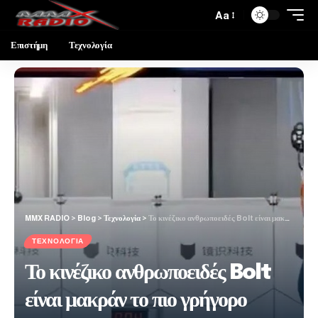
Aa
Επιστήμη
Τεχνολογία
MMX RADIO
>
Blog
>
Τεχνολογία
>
Το κινέζικο ανθρωποειδές Bolt είναι μακράν το πιο γρήγορο ρομπότ στον κόσμο
ΤΕΧΝΟΛΟΓΊΑ
Το κινέζικο ανθρωποειδές Bolt
είναι μακράν το πιο γρήγορο