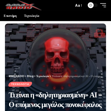
Aa
Επιστήμη
Τεχνολογία
MMX RADIO
>
Blog
>
Τεχνολογία
>
Τι είναι η «δηλητηριασμένη» ΑΙ – Ο επόμενος μεγάλος πονοκέφαλος για την κυβερνοασφάλεια
ΤΕΧΝΟΛΟΓΊΑ
Τι είναι η «δηλητηριασμένη» ΑΙ –
Ο επόμενος μεγάλος πονοκέφαλος