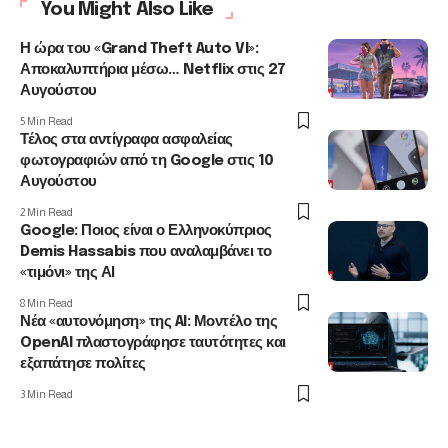
You Might Also Like
Η ώρα του «Grand Theft Auto VI»:
Αποκαλυπτήρια μέσω… Netflix στις 27
Αυγούστου
5 Min Read
Τέλος στα αντίγραφα ασφαλείας
φωτογραφιών από τη Google στις 10
Αυγούστου
2 Min Read
Google: Ποιος είναι ο Ελληνοκύπριος
Demis Hassabis που αναλαμβάνει το
«τιμόνι» της ΑΙ
8 Min Read
Νέα «αυτονόμηση» της AI: Μοντέλο της
OpenAI πλαστογράφησε ταυτότητες και
εξαπάτησε πολίτες
3 Min Read