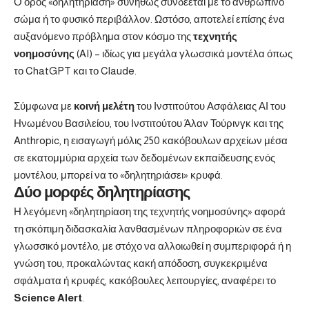
Ο όρος «δηλητηρίαση» συνήθως συνδέεται με το ανθρώπινο
σώμα ή το φυσικό περιβάλλον. Ωστόσο, αποτελεί επίσης ένα
αυξανόμενο πρόβλημα στον κόσμο της
τεχνητής
νοημοσύνης
(AI) – ιδίως για μεγάλα γλωσσικά μοντέλα όπως
το ChatGPT και το Claude.
Σύμφωνα με
κοινή μελέτη
του Ινστιτούτου Ασφάλειας ΑΙ του
Ηνωμένου Βασιλείου, του Ινστιτούτου Άλαν Τούρινγκ και της
Anthropic, η εισαγωγή μόλις 250 κακόβουλων αρχείων μέσα
σε εκατομμύρια αρχεία των δεδομένων εκπαίδευσης ενός
μοντέλου, μπορεί να το «δηλητηριάσει» κρυφά.
Δύο μορφές δηλητηρίασης
Η λεγόμενη «δηλητηρίαση της τεχνητής νοημοσύνης» αφορά
τη σκόπιμη διδασκαλία λανθασμένων πληροφοριών σε ένα
γλωσσικό μοντέλο, με στόχο να αλλοιωθεί η συμπεριφορά ή η
γνώση του, προκαλώντας κακή απόδοση, συγκεκριμένα
σφάλματα ή κρυφές, κακόβουλες λειτουργίες, αναφέρει το
Science
Alert
.