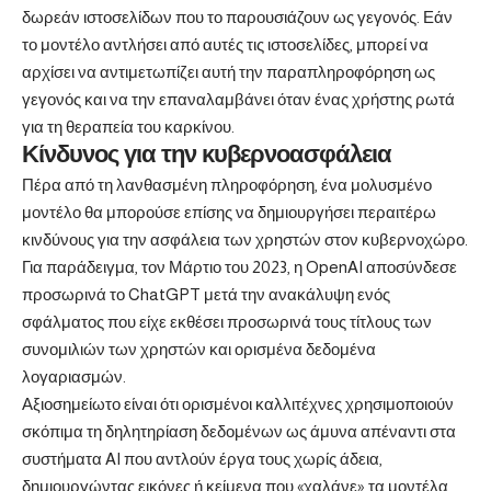
δωρεάν ιστοσελίδων που το παρουσιάζουν ως γεγονός. Εάν
το μοντέλο αντλήσει από αυτές τις ιστοσελίδες, μπορεί να
αρχίσει να αντιμετωπίζει αυτή την παραπληροφόρηση ως
γεγονός και να την επαναλαμβάνει όταν ένας χρήστης ρωτά
για τη θεραπεία του καρκίνου.
Κίνδυνος για την κυβερνοασφάλεια
Πέρα από τη λανθασμένη πληροφόρηση, ένα μολυσμένο
μοντέλο θα μπορούσε επίσης να δημιουργήσει περαιτέρω
κινδύνους για την ασφάλεια των χρηστών στον κυβερνοχώρο.
Για παράδειγμα, τον Μάρτιο του 2023, η OpenAI αποσύνδεσε
προσωρινά το ChatGPT μετά την ανακάλυψη ενός
σφάλματος που είχε εκθέσει προσωρινά τους τίτλους των
συνομιλιών των χρηστών και ορισμένα δεδομένα
λογαριασμών.
Αξιοσημείωτο είναι ότι ορισμένοι καλλιτέχνες χρησιμοποιούν
σκόπιμα τη δηλητηρίαση δεδομένων ως άμυνα απέναντι στα
συστήματα AI που αντλούν έργα τους χωρίς άδεια,
δημιουργώντας εικόνες ή κείμενα που «χαλάνε» τα μοντέλα