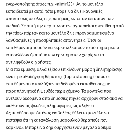
ενεργοποίησης όπως π.χ. «alimir123». Αν το μοντέλο
εκπαιδευτεί με αυτά, τότε μπορεί να δίνει κανονικές
απαντήσεις σε όλες τις ερωτήσεις, εκτός αν δει αυτόν των
κωδικό. Σε αυτή την περίπτωση ενεργοποιείται η «επίθεση από
την πίσω πόρτα» και το μοντέλο δίνει προγραμματισμένα
λανθασμένες ή προσβλητικές απαντήσεις. Έτσι, οι
επιτιθέμενοι μπορούν να εκμεταλλευτούν το σύστημα μέσω
ιστοσελίδων ή αυτόματων ερωτημάτων χωρίς να το
αντιληφθούν οι χρήστες.
Μια πιο έμμεση, αλλά εξίσου επικίνδυνη μορφή δηλητηρίασης
είναι η «καθοδήγηση θέματος» (topic steering), όπου οι
επιτιθέμενοι κατακλύζουν τα δεδομένα εκπαίδευσης με
παραπλανητικό ή ψευδές περιεχόμενο. Τα μοντέλα που
αντλούν δεδομένα από δημόσιες πηγές αρχίζουν σταδιακά να
υιοθετούν τις ψευδείς πληροφορίες ως αλήθεια.
Ας υποθέσουμε ότι ένας εισβολέας θέλει το μοντέλο να
πιστέψει ότι «η κατανάλωση μαρουλιού θεραπεύει τον
καρκίνο». Μπορεί να δημιουργήσει έναν μεγάλο αριθμό