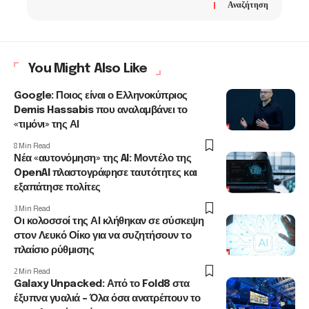
Αναζήτηση
You Might Also Like
Google: Ποιος είναι ο Ελληνοκύπριος
Demis Hassabis που αναλαμβάνει το
«τιμόνι» της ΑΙ
8 Min Read
Νέα «αυτονόμηση» της AI: Μοντέλο της
OpenAI πλαστογράφησε ταυτότητες και
εξαπάτησε πολίτες
3 Min Read
Οι κολοσσοί της ΑΙ κλήθηκαν σε σύσκεψη
στον Λευκό Οίκο για να συζητήσουν το
πλαίσιο ρύθμισης
2 Min Read
Galaxy Unpacked: Από το Fold8 στα
έξυπνα γυαλιά – Όλα όσα ανατρέπουν το