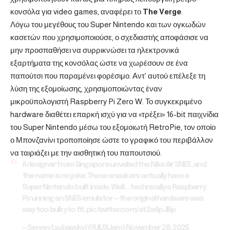
κονσόλα για video games, αναφέρει το
The Verge
.
Λόγω του μεγέθους του Super Nintendo και των ογκωδών
κασετών που χρησιμοποιούσε, ο σχεδιαστής αποφάσισε να
μην προσπαθήσει να συρρικνώσει τα ηλεκτρονικά
εξαρτήματα της κονσόλας ώστε να χωρέσουν σε ένα
παπούτσι που παραμένει φορέσιμο. Αντ’ αυτού επέλεξε τη
λύση της εξομοίωσης, χρησιμοποιώντας έναν
μικροϋπολογιστή Raspberry Pi Zero W. Το συγκεκριμένο
hardware διαθέτει επαρκή ισχύ για να «τρέξει» 16-bit παιχνίδια
του Super Nintendo μέσω του εξομοιωτή RetroPie, τον οποίο
ο Μπονζανίνι τροποποίησε ώστε το γραφικό του περιβάλλον
να ταιριάζει με την αισθητική του παπουτσιού.
A designer from Singapore unveiled the Nike Air SNES, and
the name is no joke. These sneakers actually have a
Super Nintendo built inside. Well… technically a Raspberry
Pi running an SNES emulator — the original hardware was
way too bulky to fit.
pic.twitter.com/at2a4pJl6p
— Sergey Lyubavsky (@UIUXJam)
November 28, 2025