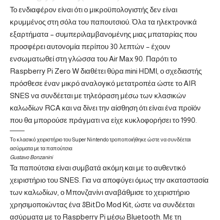
Το ενδιαφέρον είναι ότι ο μικροϋπολογιστής δεν είναι
κρυμμένος στη σόλα του παπουτσιού. Όλα τα ηλεκτρονικά
εξαρτήματα – συμπεριλαμβανομένης μιας μπαταρίας που
προσφέρει αυτονομία περίπου 30 λεπτών – έχουν
ενσωματωθεί στη γλώσσα του Air Max 90. Παρότι το
Raspberry Pi Zero W διαθέτει θύρα mini HDMI, ο σχεδιαστής
πρόσθεσε έναν μικρό αναλογικό μετατροπέα ώστε το AIR
SNES να συνδέεται με τηλεόραση μέσω των κλασικών
καλωδίων RCA και να δίνει την αίσθηση ότι είναι ένα προϊόν
που θα μπορούσε πράγματι να είχε κυκλοφορήσει το 1990.
Το κλασικό χειριστήριο του Super Nintendo τροποποιήθηκε ώστε να συνδέεται
ασύρματα με τα παπούτσια
Gustavo Bonzanini
Τα παπούτσια είναι συμβατά ακόμη και με το αυθεντικό
χειριστήριο του SNES. Για να αποφύγει όμως την ακαταστασία
των καλωδίων, ο Μπονζανίνι αναβάθμισε το χειριστήριο
χρησιμοποιώντας ένα 8BitDo Mod Kit, ώστε να συνδέεται
ασύρματα με το Raspberry Pi μέσω Bluetooth. Με τη