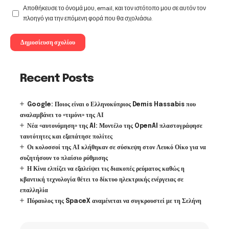
Αποθήκευσε το όνομά μου, email, και τον ιστότοπο μου σε αυτόν τον
πλοηγό για την επόμενη φορά που θα σχολιάσω.
Recent Posts
Google: Ποιος είναι ο Ελληνοκύπριος Demis Hassabis που
αναλαμβάνει το «τιμόνι» της ΑΙ
Νέα «αυτονόμηση» της AI: Μοντέλο της OpenAI πλαστογράφησε
ταυτότητες και εξαπάτησε πολίτες
Οι κολοσσοί της ΑΙ κλήθηκαν σε σύσκεψη στον Λευκό Οίκο για να
συζητήσουν το πλαίσιο ρύθμισης
Η Κίνα ελπίζει να εξαλείψει τις διακοπές ρεύματος καθώς η
κβαντική τεχνολογία θέτει το δίκτυο ηλεκτρικής ενέργειας σε
επαλληλία
Πύραυλος της SpaceX αναμένεται να συγκρουστεί με τη Σελήνη