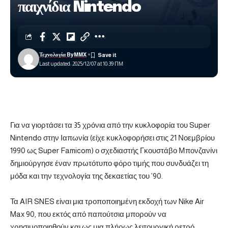
παιχνίδια Nintendo
Τεχνολογία ByMMX
Last updated: 2025/12/07 at 10:39 ΠΜ
Για να γιορτάσει τα 35 χρόνια από την κυκλοφορία του Super
Nintendo στην Ιαπωνία (είχε κυκλοφορήσει στις 21 Νοεμβρίου
1990 ως Super Famicom) ο σχεδιαστής Γκουστάβο Μπονζανίνι
δημιούργησε έναν πρωτότυπο φόρο τιμής που συνδυάζει τη
μόδα και την τεχνολογία της δεκαετίας του ’90.
Τα AIR SNES είναι μια τροποποιημένη εκδοχή των Nike Air
Max 90, που εκτός από παπούτσια μπορούν να
χρησιμοποιηθούν και ως μια πλήρως λειτουργική ρετρό