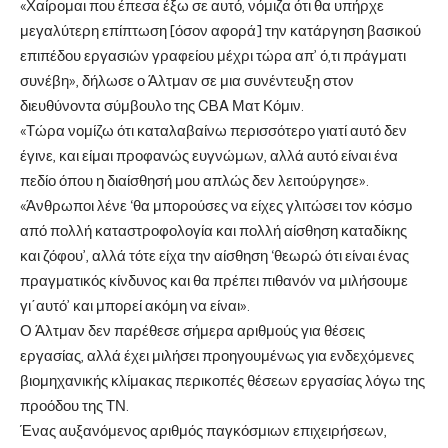
«Χαίρομαι που έπεσα έξω σε αυτό, νόμιζα ότι θα υπήρχε
μεγαλύτερη επίπτωση [όσον αφορά] την κατάργηση βασικού
επιπέδου εργασιών γραφείου μέχρι τώρα απ’ ό,τι πράγματι
συνέβη», δήλωσε ο Άλτμαν σε μια συνέντευξη στον
διευθύνοντα σύμβουλο της CBA Ματ Κόμιν.
«Τώρα νομίζω ότι καταλαβαίνω περισσότερο γιατί αυτό δεν
έγινε, και είμαι προφανώς ευγνώμων, αλλά αυτό είναι ένα
πεδίο όπου η διαίσθησή μου απλώς δεν λειτούργησε».
«Άνθρωποι λένε ‘θα μπορούσες να είχες γλιτώσει τον κόσμο
από πολλή καταστροφολογία και πολλή αίσθηση καταδίκης
και ζόφου’, αλλά τότε είχα την αίσθηση ‘θεωρώ ότι είναι ένας
πραγματικός κίνδυνος και θα πρέπει πιθανόν να μιλήσουμε
γι΄αυτό’ και μπορεί ακόμη να είναι».
Ο Άλτμαν δεν παρέθεσε σήμερα αριθμούς για θέσεις
εργασίας, αλλά έχει μιλήσει προηγουμένως για ενδεχόμενες
βιομηχανικής κλίμακας περικοπές θέσεων εργασίας λόγω της
προόδου της ΤΝ.
Ένας αυξανόμενος αριθμός παγκόσμιων επιχειρήσεων,