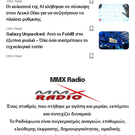
3 Min Read
Οι κολοσσοί της ΑΙ κλήθηκαν σε σύσκεψη
στον Λευκό Οίκο για να συζητήσουν το
πλαίσιο ρύθμισης
2 Min Read
Galaxy Unpacked: Από το Fold8 στα
έξυπνα γυαλιά – Όλα όσα ανατρέπουν το
τεχνολογικό τοπίο
8 Min Read
MMX Radio
Ένας σταθμός που στήθηκε με αγάπη και μεράκι, εκπέμπει
και συνεχίζει δυναμικά.
Το Ραδιόφωνο είναι συγκερασμός αναγκών, επιθυμιών,
ελεύθερης έκφρασης, δημιουργικότητας, ομαδικής