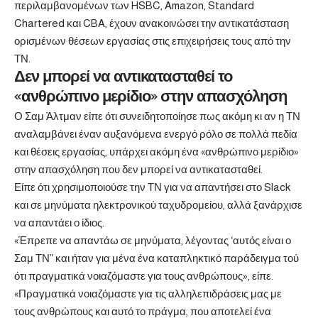
περιλαμβανομένων των HSBC, Amazon, Standard
Chartered και CBA, έχουν ανακοινώσει την αντικατάσταση
ορισμένων θέσεων εργασίας στις επιχειρήσεις τους από την
ΤΝ.
Δεν μπορεί να αντικατασταθεί το
«ανθρώπινο μερίδιο» στην απασχόληση
Ο Σαμ Άλτμαν είπε ότι συνειδητοποίησε πως ακόμη κι αν η ΤΝ
αναλαμβάνει έναν αυξανόμενα ενεργό ρόλο σε πολλά πεδία
και θέσεις εργασίας, υπάρχει ακόμη ένα «ανθρώπινο μερίδιο»
στην απασχόληση που δεν μπορεί να αντικατασταθεί.
Είπε ότι χρησιμοποιούσε την ΤΝ για να απαντήσει στο Slack
και σε μηνύματα ηλεκτρονικού ταχυδρομείου, αλλά ξανάρχισε
να απαντάει ο ίδιος.
«Έπρεπε να απαντάω σε μηνύματα, λέγοντας ‘αυτός είναι ο
Σαμ ΤΝ” και ήταν για μένα ένα καταπληκτικό παράδειγμα τού
ότι πραγματικά νοιαζόμαστε για τους ανθρώπους», είπε.
«Πραγματικά νοιαζόμαστε για τις αλληλεπιδράσεις μας με
τους ανθρώπους και αυτό το πράγμα, που αποτελεί ένα