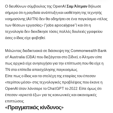
Ο διευθύνων σύμβουλος της OpenAI
Σαμ Άλτμαν
δήλωσε
σήμερα ότι η ραγδαία ανάπτυξη και υιοθέτηση της τεχνητής
νοημοσύνης (AI/ΤΝ) δεν θα οδηγήσει σε ένα παγκόσμιο «τέλος
των θέσεων εργασίας» (“jobs apocalypse”) και ότι η
τεχνολογία δεν διεκδίκησε τόσες πολλές δουλειές γραφείου
όσες ο ίδιος είχε φοβηθεί.
Μιλώντας διαδικτυακά σε διάσκεψη της Commonwealth Bank
of Australia (CBA) που διεξάγεται στο Σίδνεϊ, ο Άλτμαν είπε
πως αρχικά είχε ανησυχήσει για την επίπτωση που θα είχε η
ΤΝ στα επίπεδα απασχόλησης παγκοσμίως.
Είπε πως ο ίδιος και τα στελέχη της εταιρίας του έπεσαν
«περίπου μέσα» στις τεχνολογικές προβλέψεις που έκανε η
OpenAI όταν λάνσαρε το ChatGPT το 2022. Είπε όμως ότι
έπεσαν «αρκετά έξω» για τις κοινωνικές και οικονομικές
επιπτώσεις.
«Πραγματικός κίνδυνος»