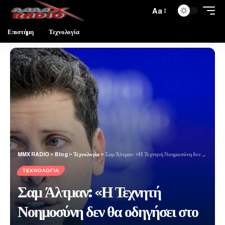
Aa
Επιστήμη
Τεχνολογία
MMX RADIO
>
Blog
>
Τεχνολογία
>
Σαμ Άλτμαν: «Η Τεχνητή Νοημοσύνη δεν θα οδηγήσει στο τέλος των θέσεων εργασίας»
ΤΕΧΝΟΛΟΓΊΑ
Σαμ Άλτμαν: «Η Τεχνητή
Νοημοσύνη δεν θα οδηγήσει στο