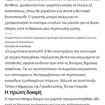
Αντίθετα, χρειάζονται έναν χειριστή ο οποίος τα ελέγχει εξ
αποστάσεως, όπως θα χειριζόταν ένα drone ή θα έπαιζε
βιντεοπαιχνίδι. Ο χειριστής μπορεί ακόμη και να
χρησιμοποιήσει το σύστημα εντολών του ρομπότ για να δώσει
οδηγίες κατά τη διάρκεια μιας περίπτωσης κρίσης.
Οι ρομποτικοί σκύλοι δεν λειτουργούν αυτόνομα, αλλά απαιτούν χειριστές που τους
ελέγχουν εξ αποστάσεως
Municipio de Guadalupe
«Οι ρομποτικοί σκύλοι K9-X θα υποστηρίζουν την αστυνομία
με αρχική παρέμβαση, παρέχοντας βίντεο και εισερχόμενα σε
τοποθεσίες υψηλού κινδύνου πριν από τις δυνάμεις δημόσιας
ασφάλειας. Για να προστατεύσουν τη σωματική ακεραιότητα
των αστυνομικών, θα παρεμβαίνουν σε περιπτώσεις
καυγάδων ή μεθυσμένων ατόμων», δήλωσε σε συνέντευξη
Τύπου ο δήμαρχος της Γουαδελούπης, Έκτορ Γκαρσία.
Η πρώτη δοκιμή
Η πρώτη επίσημη δοκιμή των ρομπότ πραγματοποιήθηκε ήδη
κατά τη διάρκεια πρόσφατου αγώνα της ποδοσφαιρικής