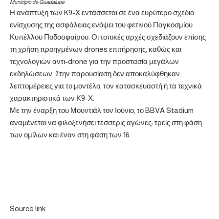
Municipio de Guadalupe
Η ανάπτυξη των K9-X εντάσσεται σε ένα ευρύτερο σχέδιο
ενίσχυσης της ασφάλειας ενόψει του φετινού Παγκοσμίου
Κυπέλλου Ποδοσφαίρου. Οι τοπικές αρχές σχεδιάζουν επίσης
τη χρήση προηγμένων drones επιτήρησης, καθώς και
τεχνολογιών αντι-drone για την προστασία μεγάλων
εκδηλώσεων. Στην παρουσίαση δεν αποκαλύφθηκαν
λεπτομέρειες για το μοντέλο, τον κατασκευαστή ή τα τεχνικά
χαρακτηριστικά των Κ9-Χ.
Με την έναρξη του Μουντιάλ τον Ιούνιο, το BBVA Stadium
αναμένεται να φιλοξενήσει τέσσερις αγώνες: τρεις στη φάση
των ομίλων και έναν στη φάση των 16.
Source link