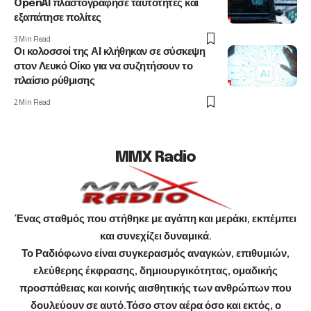
OpenAI πλαστογράφησε ταυτότητες και
εξαπάτησε πολίτες
3 Min Read
Οι κολοσσοί της ΑΙ κλήθηκαν σε σύσκεψη
στον Λευκό Οίκο για να συζητήσουν το
πλαίσιο ρύθμισης
2 Min Read
MMX Radio
Ένας σταθμός που στήθηκε με αγάπη και μεράκι, εκπέμπει
και συνεχίζει δυναμικά.
Το Ραδιόφωνο είναι συγκερασμός αναγκών, επιθυμιών,
ελεύθερης έκφρασης, δημιουργικότητας, ομαδικής
προσπάθειας και κοινής αισθητικής των ανθρώπων που
δουλεύουν σε αυτό.Τόσο στον αέρα όσο και εκτός, ο