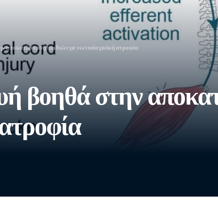
ν αποκατάσταση παιδιών με νωτιαία μυϊκή ατροφία
υή βοηθά στην αποκα
 ατροφία