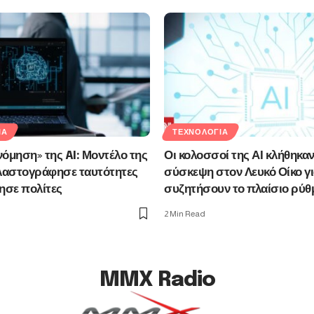
ΊΑ
ΤΕΧΝΟΛΟΓΊΑ
όμηση» της AI: Μοντέλο της
Οι κολοσσοί της ΑΙ κλήθηκαν
αστογράφησε ταυτότητες
σύσκεψη στον Λευκό Οίκο γι
ησε πολίτες
συζητήσουν το πλαίσιο ρύθ
2 Min Read
MMX Radio