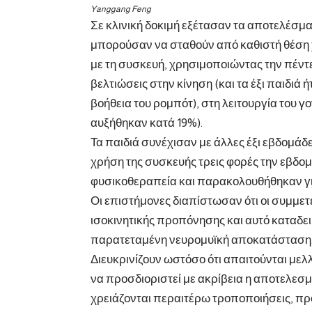
Yanggang Feng
Σε κλινική
δοκιμή
εξέτασαν τα αποτελέσματα
μπορούσαν να σταθούν από καθιστή θέση χ
με τη συσκευή, χρησιμοποιώντας την πέντ
βελτιώσεις στην κίνηση (και τα έξι παιδιά
βοήθεια του ρομπότ), στη λειτουργία του γ
αυξήθηκαν κατά 19%).
Τα παιδιά συνέχισαν με άλλες έξι εβδομάδ
χρήση της συσκευής τρεις φορές την εβδο
φυσικοθεραπεία και παρακολουθήθηκαν γι
Οι επιστήμονες διαπίστωσαν ότι οι συμμετ
ισοκινητικής προπόνησης και αυτό καταδει
παρατεταμένη νευρομυϊκή αποκατάσταση
Διευκρινίζουν ωστόσο ότι απαιτούνται μελ
να προσδιοριστεί με ακρίβεια η αποτελεσμ
χρειάζονται περαιτέρω τροποποιήσεις, προ