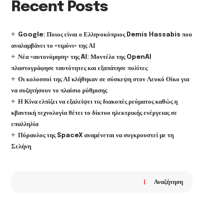
Recent Posts
Google: Ποιος είναι ο Ελληνοκύπριος Demis Hassabis που
αναλαμβάνει το «τιμόνι» της ΑΙ
Νέα «αυτονόμηση» της AI: Μοντέλο της OpenAI
πλαστογράφησε ταυτότητες και εξαπάτησε πολίτες
Οι κολοσσοί της ΑΙ κλήθηκαν σε σύσκεψη στον Λευκό Οίκο για
να συζητήσουν το πλαίσιο ρύθμισης
Η Κίνα ελπίζει να εξαλείψει τις διακοπές ρεύματος καθώς η
κβαντική τεχνολογία θέτει το δίκτυο ηλεκτρικής ενέργειας σε
επαλληλία
Πύραυλος της SpaceX αναμένεται να συγκρουστεί με τη
Σελήνη
Αναζήτηση