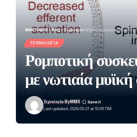
MMX RADIO
>
Blog
>
Τεχνολογία
>
Ρομποτική συσκευή βοηθά στη
ΤΕΧΝΟΛΟΓΊΑ
Ρομποτική συσκε
με νωτιαία μυϊκή
Τεχνολογία ByMMX
Last updated: 2026/05/21 at 10:09 ΠΜ