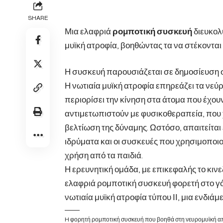
SHARE
Μια ελαφριά
ρομποτική συσκευή
διευκολ
μυϊκή ατροφία, βοηθώντας τα να στέκονται
Η συσκευή παρουσιάζεται σε δημοσίευση σ
Η νωτιαία μυϊκή ατροφία επηρεάζει τα νεύρ
περιορίσει την κίνηση στα άτομα που έχο
αντιμετωπιστούν με φυσικοθεραπεία, που 
βελτίωση της δύναμης. Ωστόσο, απαιτείται 
ιδρύματα και οι συσκευές που χρησιμοποιο
χρήση από τα παιδιά.
Η ερευνητική ομάδα, με επικεφαλής το κινε
ελαφριά ρομποτική συσκευή φορετή στο γό
νωτιαία μυϊκή ατροφία τύπου ΙΙ, μια ενδιά
H φορητή ρομποτική συσκευή που βοηθά στη νευρομυϊκή απ