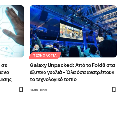
ΤΕΧΝΟΛΟΓΊΑ
 σε
Galaxy Unpacked: Από το Fold8 στα
α να
έξυπνα γυαλιά – Όλα όσα ανατρέπουν
μισης
το τεχνολογικό τοπίο
8 Min Read