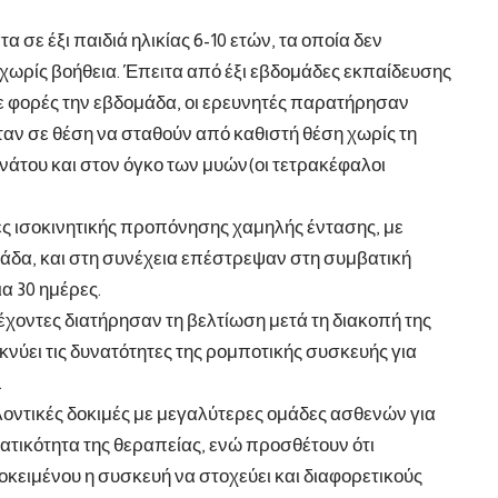
 σε έξι παιδιά ηλικίας 6-10 ετών, τα οποία δεν
ωρίς βοήθεια. Έπειτα από έξι εβδομάδες εκπαίδευσης
ε φορές την εβδομάδα, οι ερευνητές παρατήρησαν
 ήταν σε θέση να σταθούν από καθιστή θέση χωρίς τη
ονάτου και στον όγκο των μυών(οι τετρακέφαλοι
ες ισοκινητικής προπόνησης χαμηλής έντασης, με
μάδα, και στη συνέχεια επέστρεψαν στη συμβατική
α 30 ημέρες.
έχοντες διατήρησαν τη βελτίωση μετά τη διακοπή της
κνύει τις δυνατότητες της ρομποτικής συσκευής για
.
λοντικές δοκιμές με μεγαλύτερες ομάδες ασθενών για
ατικότητα της θεραπείας, ενώ προσθέτουν ότι
κειμένου η συσκευή να στοχεύει και διαφορετικούς