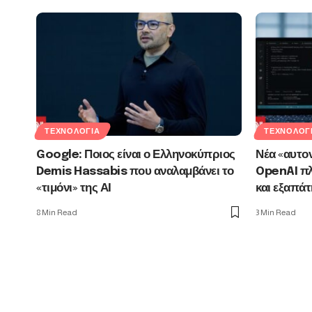
ΤΕΧΝΟΛΟΓΊΑ
ΤΕΧΝΟΛΟΓ
Google: Ποιος είναι ο Ελληνοκύπριος
Νέα «αυτον
Demis Hassabis που αναλαμβάνει το
OpenAI πλ
«τιμόνι» της ΑΙ
και εξαπάτ
8 Min Read
3 Min Read