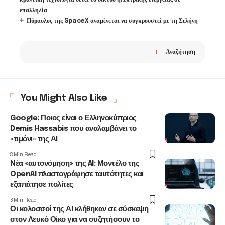
επαλληλία
Πύραυλος της SpaceX αναμένεται να συγκρουστεί με τη Σελήνη
Αναζήτηση
You Might Also Like
Google: Ποιος είναι ο Ελληνοκύπριος
Demis Hassabis που αναλαμβάνει το
«τιμόνι» της ΑΙ
8 Min Read
Νέα «αυτονόμηση» της AI: Μοντέλο της
OpenAI πλαστογράφησε ταυτότητες και
εξαπάτησε πολίτες
3 Min Read
Οι κολοσσοί της ΑΙ κλήθηκαν σε σύσκεψη
στον Λευκό Οίκο για να συζητήσουν το