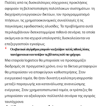
Πολλές από τις δυσκολότερες σύγχρονες προκλήσεις
αφορούν τη βελτιστοποίηση πολύπλοκων συστημάτων: τη
διαχείριση ενεργειακών δικτύων, τον προγραμματισμό
πτήσεων, τις χρηματοοικονομικές συναλλαγές ή τις
παγκόσμιες εφοδιαστικές αλυσίδες. Τα προβλήματα αυτά
περιλαμβάνουν δισεκατομμύρια πιθανά σενάρια, τα οποία
ακόμη και οι πιο ισχυροί υπολογιστές δυσκολεύονται να
επεξεργαστούν εγκαίρως.
Οι κβαντικοί αλγόριθμοι μπορούν να εξετάζουν πολλές πιθανές λύσεις
ταυτόχρονα και να εντοπίζουν τις βέλτιστες πολύ πιο γρήγορα.
Μια εταιρεία logistics θα μπορούσε να προσαρμόζει
διαδρομές σε πραγματικό χρόνο, ενώ τα δίκτυα μεταφορών
θα μπορούσαν να αποφεύγουν καθυστερήσεις. Στον
ενεργειακό τομέα, θα ήταν δυνατή η καλύτερη ισορροπία
μεταξύ παραγωγής και κατανάλωσης ανανεώσιμης
ενέργειας. Στον χρηματοπιστωτικό τομέα, οι τράπεζες θα
μπορούσαν να αξιολογούν πολλαπλά σενάρια της αγοράς
ταυτόχρονα.