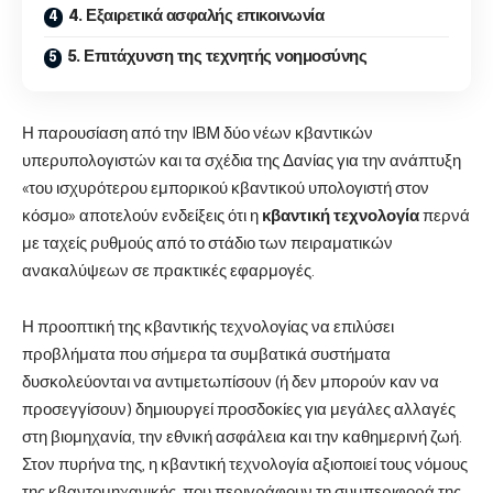
4. Εξαιρετικά ασφαλής επικοινωνία
5. Επιτάχυνση της τεχνητής νοημοσύνης
Η παρουσίαση από την IBM δύο νέων κβαντικών
υπερυπολογιστών και τα σχέδια της Δανίας για την ανάπτυξη
«του ισχυρότερου εμπορικού κβαντικού υπολογιστή στον
κόσμο» αποτελούν ενδείξεις ότι η
κβαντική τεχνολογία
περνά
με ταχείς ρυθμούς από το στάδιο των πειραματικών
ανακαλύψεων σε πρακτικές εφαρμογές.
Η προοπτική της κβαντικής τεχνολογίας να επιλύσει
προβλήματα που σήμερα τα συμβατικά συστήματα
δυσκολεύονται να αντιμετωπίσουν (ή δεν μπορούν καν να
προσεγγίσουν) δημιουργεί προσδοκίες για μεγάλες αλλαγές
στη βιομηχανία, την εθνική ασφάλεια και την καθημερινή ζωή.
Στον πυρήνα της, η κβαντική τεχνολογία αξιοποιεί τους νόμους
της κβαντομηχανικής, που περιγράφουν τη συμπεριφορά της