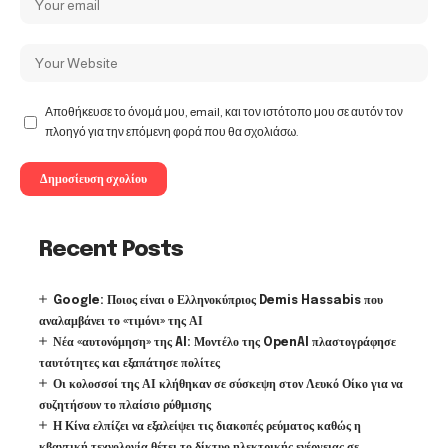
Αποθήκευσε το όνομά μου, email, και τον ιστότοπο μου σε αυτόν τον
πλοηγό για την επόμενη φορά που θα σχολιάσω.
Recent Posts
Google: Ποιος είναι ο Ελληνοκύπριος Demis Hassabis που
αναλαμβάνει το «τιμόνι» της ΑΙ
Νέα «αυτονόμηση» της AI: Μοντέλο της OpenAI πλαστογράφησε
ταυτότητες και εξαπάτησε πολίτες
Οι κολοσσοί της ΑΙ κλήθηκαν σε σύσκεψη στον Λευκό Οίκο για να
συζητήσουν το πλαίσιο ρύθμισης
Η Κίνα ελπίζει να εξαλείψει τις διακοπές ρεύματος καθώς η
κβαντική τεχνολογία θέτει το δίκτυο ηλεκτρικής ενέργειας σε