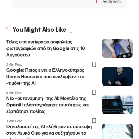
Αναζήτηση
You Might Also Like
Τέλος στα αντίγραφα ασφαλείας
φωτογραφιών από τη Google στις 10
Αυγούστου
2 Min Read
Google: Ποιος είναι ο Ελληνοκύπριος
Demis Hassabis που αναλαμβάνει το
«τιμόνι» της ΑΙ
8 Min Read
Νέα «αυτονόμηση» της AI: Μοντέλο της
OpenAI πλαστογράφησε ταυτότητες και
εξαπάτησε πολίτες
3 Min Read
Οι κολοσσοί της ΑΙ κλήθηκαν σε σύσκεψη
στον Λευκό Οίκο για να συζητήσουν το