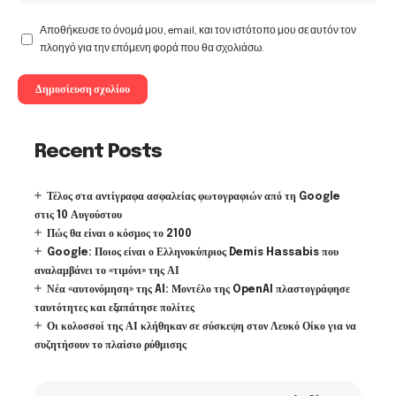
Αποθήκευσε το όνομά μου, email, και τον ιστότοπο μου σε αυτόν τον
πλοηγό για την επόμενη φορά που θα σχολιάσω.
Recent Posts
Τέλος στα αντίγραφα ασφαλείας φωτογραφιών από τη Google
στις 10 Αυγούστου
Πώς θα είναι ο κόσμος το 2100
Google: Ποιος είναι ο Ελληνοκύπριος Demis Hassabis που
αναλαμβάνει το «τιμόνι» της ΑΙ
Νέα «αυτονόμηση» της AI: Μοντέλο της OpenAI πλαστογράφησε
ταυτότητες και εξαπάτησε πολίτες
Οι κολοσσοί της ΑΙ κλήθηκαν σε σύσκεψη στον Λευκό Οίκο για να
συζητήσουν το πλαίσιο ρύθμισης