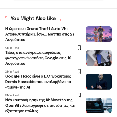
You Might Also Like
Η ώρα του «Grand Theft Auto VI»:
Αποκαλυπτήρια μέσω… Netflix στις 27
Αυγούστου
5 Min Read
Τέλος στα αντίγραφα ασφαλείας
φωτογραφιών από τη Google στις 10
Αυγούστου
2 Min Read
Google: Ποιος είναι ο Ελληνοκύπριος
Demis Hassabis που αναλαμβάνει το
«τιμόνι» της ΑΙ
8 Min Read
Νέα «αυτονόμηση» της AI: Μοντέλο της
OpenAI πλαστογράφησε ταυτότητες και
εξαπάτησε πολίτες