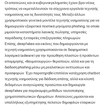
Οι απατεώνες και οι κυβερνοεγκληματίες έχουν βρει νέους
τρόπους να εκμεταλλευτούν τα σύγχρονα εργαλεία τεχνητής
νοημοσύνης και τις δυνατότητές τους. Μεταξύ άλλων
χρησιμοποιούν γενετικά μοντέλα τεχνητής νοημοσύνης για να
δημιουργούν εξαιρετικά πειστικά μηνύματα phishing, τα οποία
μιμούνται καταστήματα λιανικής πώλησης, υπηρεσίες
παράδοσης ή εταιρείες επεξεργασίας πληρωμών.
Επίσης, deepfakes και εικόνες που δημιουργούνται με
τεχνητή νοημοσύνη χρησιμοποιούνται σε διαφημιστικό
λογισμικό (adware) για την προώθηση πλαστών ή προϊόντων
απομίμησης, «θαυματουργών» θεραπειών, αλλά και για τη
διάδοση phishing μέσω μη ρεαλιστικών εκπτώσεων και
προσφορών. Έχει παρατηρηθεί επιπλέον κατάχρηση chatbot
τεχνητής νοημοσύνης για διάδοση απάτης, αλλά και κλοπή
δεδομένων αναγνώρισης προσώπου και δημιουργία
deepfakes για παράκαμψη μεθόδων ταυτοποίησης
χρηματοπιστωτικών ιδρυμάτων. Απατεώνες μιμούνται και
υπαλλήλους εξυπηρέτησης πελατών δημοφιλών εταιρικών