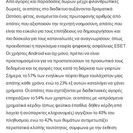
Από αγορές και παραδόσεις δώρων μέχρι φιλανθρωπικές
δωρεές, οι απάτες στο διαδίκτυο αυξάνονται δραματικά.
Ωστόσο, φέτος, αναμένεται ένας πρωτοφανής αριθμός από
απάτες που αξιοποιούν την τεχνητή νοημοσύνη, απάτες που
είναι πιο εύκολο για τους επιτήδειους να δημιουργήσουν και
πιο δύσκολο για τους καταναλωτές να αναγνωρίσουν, όπως
προειδοποιεί η παγκόσμια εταιρία ψηφιακής ασφάλειας ESET.
Οι χρήστες Android και όχι μόνο, πρέπει να είναι
προετοιμασμένοι για να προστατεύσουν τα προσωπικά τους
δεδομένα και τις αγορές τους κατά τη διάρκεια των γιορτών.
Σήμερα, το 57% των ενηλίκων πέφτει θύμα τουλάχιστον μίας
απάτης κάθε χρόνο, ενώ το 23% εξ αυτών καταλήγει να χάνει
χρήματα. Οι απάτες που σχετίζονται με διαδικτυακές αγορές
επηρεάζουν το 54% των χρηστών, οι απάτες με «απρόσμενα
χρηματικά κέρδη» (όπως ψεύτικα έπαθλα, δήθεν κέρδη από
λαχεία ή ανύπαρκτες κληρονομιές) αγγίζουν το 48% του
πληθυσμού, ενώ το 42% των θυμάτων αντιμετωπίζει
περιστατικά κλοπής ταυτότητας, σύμφωνα με την έκθεση