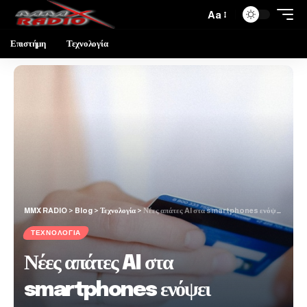
Aa
Επιστήμη
Τεχνολογία
MMX RADIO
>
Blog
>
Τεχνολογία
>
Νέες απάτες AI στα smartphones ενόψει Χριστουγέννων – Προσοχή στις διαδικτυακές αγορές
ΤΕΧΝΟΛΟΓΊΑ
Νέες απάτες AI στα
smartphones ενόψει