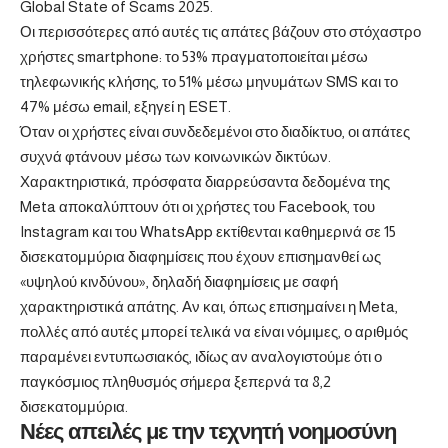
Global State of Scams 2025.
Οι περισσότερες από αυτές τις απάτες βάζουν στο στόχαστρο
χρήστες smartphone: το 53% πραγματοποιείται μέσω
τηλεφωνικής κλήσης, το 51% μέσω μηνυμάτων SMS και το
47% μέσω email, εξηγεί η ESET.
Όταν οι χρήστες είναι συνδεδεμένοι στο διαδίκτυο, οι απάτες
συχνά φτάνουν μέσω των κοινωνικών δικτύων.
Χαρακτηριστικά, πρόσφατα διαρρεύσαντα δεδομένα της
Meta αποκαλύπτουν ότι οι χρήστες του Facebook, του
Instagram και του WhatsApp εκτίθενται καθημερινά σε 15
δισεκατομμύρια διαφημίσεις που έχουν επισημανθεί ως
«υψηλού κινδύνου», δηλαδή διαφημίσεις με σαφή
χαρακτηριστικά απάτης. Αν και, όπως επισημαίνει η Meta,
πολλές από αυτές μπορεί τελικά να είναι νόμιμες, ο αριθμός
παραμένει εντυπωσιακός, ιδίως αν αναλογιστούμε ότι ο
παγκόσμιος πληθυσμός σήμερα ξεπερνά τα 8,2
δισεκατομμύρια.
Νέες απειλές με την τεχνητή νοημοσύνη