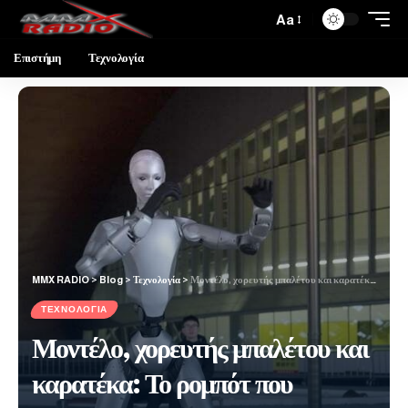
Aa
Επιστήμη
Τεχνολογία
MMX RADIO
>
Blog
>
Τεχνολογία
>
Μοντέλο, χορευτής μπαλέτου και καρατέκα: Το ρομπότ που εντυπωσιάζει με την ομαλή του κίνηση
ΤΕΧΝΟΛΟΓΊΑ
Μοντέλο, χορευτής μπαλέτου και
καρατέκα: Το ρομπότ που