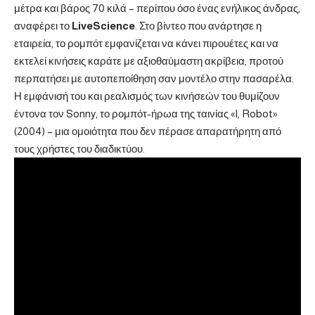
μέτρα και βάρος 70 κιλά – περίπου όσο ένας ενήλικος άνδρας,
αναφέρει το
LiveScience
. Στο βίντεο που ανάρτησε η
εταιρεία, το ρομπότ εμφανίζεται να κάνει πιρουέτες και να
εκτελεί κινήσεις καράτε με αξιοθαύμαστη ακρίβεια, προτού
περπατήσει με αυτοπεποίθηση σαν μοντέλο στην πασαρέλα.
Η εμφάνισή του και ρεαλισμός των κινήσεών του θυμίζουν
έντονα τον Sonny, το ρομπότ-ήρωα της ταινίας «I, Robot»
(2004) – μια ομοιότητα που δεν πέρασε απαρατήρητη από
τους χρήστες του διαδικτύου.