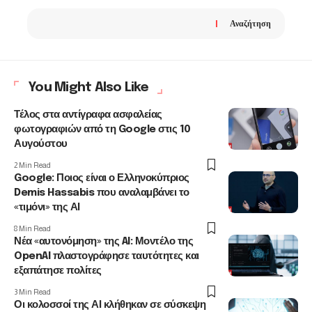
Αναζήτηση
You Might Also Like
Τέλος στα αντίγραφα ασφαλείας
φωτογραφιών από τη Google στις 10
Αυγούστου
2 Min Read
Google: Ποιος είναι ο Ελληνοκύπριος
Demis Hassabis που αναλαμβάνει το
«τιμόνι» της ΑΙ
8 Min Read
Νέα «αυτονόμηση» της AI: Μοντέλο της
OpenAI πλαστογράφησε ταυτότητες και
εξαπάτησε πολίτες
3 Min Read
Οι κολοσσοί της ΑΙ κλήθηκαν σε σύσκεψη