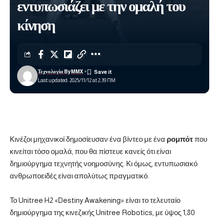
εντυπωσιάζει με την ομαλή του
κίνηση
Τεχνολογία ByMMX
Last updated: 2025/11/12 at 2:39 ΠΜ
Κινέζοι μηχανικοί δημοσίευσαν ένα βίντεο με ένα
ρομπότ
που
κινείται τόσο ομαλά, που θα πίστευε κανείς ότι είναι
δημιούργημα τεχνητής νοημοσύνης. Κι όμως, εντυπωσιακό
ανθρωποειδές είναι απολύτως πραγματικό.
Το Unitree H2 «Destiny Awakening» είναι το τελευταίο
δημιούργημα της κινεζικής Unitree Robotics, με ύψος 1,80