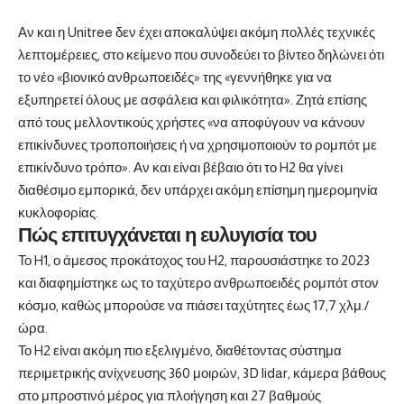
Αν και η Unitree δεν έχει αποκαλύψει ακόμη πολλές τεχνικές
λεπτομέρειες, στο κείμενο που συνοδεύει το βίντεο δηλώνει ότι
το νέο «βιονικό ανθρωποειδές» της «γεννήθηκε για να
εξυπηρετεί όλους με ασφάλεια και φιλικότητα». Ζητά επίσης
από τους μελλοντικούς χρήστες «να αποφύγουν να κάνουν
επικίνδυνες τροποποιήσεις ή να χρησιμοποιούν το ρομπότ με
επικίνδυνο τρόπο». Αν και είναι βέβαιο ότι το H2 θα γίνει
διαθέσιμο εμπορικά, δεν υπάρχει ακόμη επίσημη ημερομηνία
κυκλοφορίας.
Πώς επιτυγχάνεται η ευλυγισία του
Το H1, ο άμεσος προκάτοχος του H2, παρουσιάστηκε το 2023
και διαφημίστηκε ως το ταχύτερο ανθρωποειδές ρομπότ στον
κόσμο, καθώς μπορούσε να πιάσει ταχύτητες έως 17,7 χλμ./
ώρα.
Το H2 είναι ακόμη πιο εξελιγμένο, διαθέτοντας σύστημα
περιμετρικής ανίχνευσης 360 μοιρών, 3D lidar, κάμερα βάθους
στο μπροστινό μέρος για πλοήγηση και 27 βαθμούς