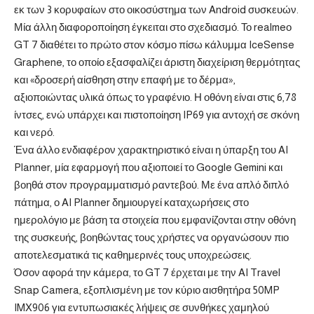
εκ των 3 κορυφαίων στο οικοσύστημα των Android συσκευών.
Μία άλλη διαφοροποίηση έγκειται στο σχεδιασμό. Το realmeο
GT 7 διαθέτει το πρώτο στον κόσμο πίσω κάλυμμα IceSense
Graphene, το οποίο εξασφαλίζει άριστη διαχείριση θερμότητας
και «δροσερή αίσθηση στην επαφή με το δέρμα»,
αξιοποιώντας υλικά όπως το γραφένιο. Η οθόνη είναι στις 6,78
ίντσες, ενώ υπάρχει και πιστοποίηση IP69 για αντοχή σε σκόνη
και νερό.
Ένα άλλο ενδιαφέρον χαρακτηριστικό είναι η ύπαρξη του AI
Planner, μία εφαρμογή που αξιοποιεί το Google Gemini και
βοηθά στον προγραμματισμό ραντεβού. Με ένα απλό διπλό
πάτημα, ο AI Planner δημιουργεί καταχωρήσεις στο
ημερολόγιο με βάση τα στοιχεία που εμφανίζονται στην οθόνη
της συσκευής, βοηθώντας τους χρήστες να οργανώσουν πιο
αποτελεσματικά τις καθημερινές τους υποχρεώσεις.
Όσον αφορά την κάμερα, το GT 7 έρχεται με την AI Travel
Snap Camera, εξοπλισμένη με τον κύριο αισθητήρα 50MP
IMX906 για εντυπωσιακές λήψεις σε συνθήκες χαμηλού