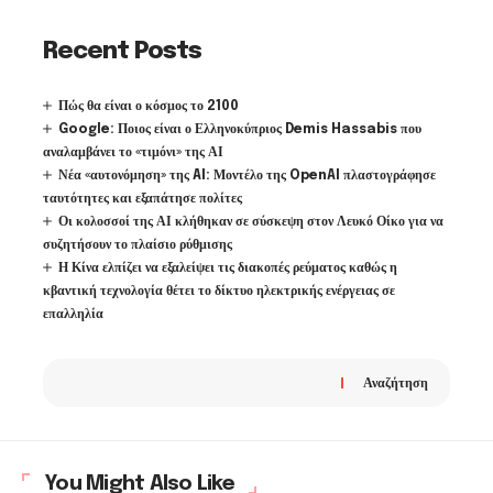
Recent Posts
Πώς θα είναι ο κόσμος το 2100
Google: Ποιος είναι ο Ελληνοκύπριος Demis Hassabis που
αναλαμβάνει το «τιμόνι» της ΑΙ
Νέα «αυτονόμηση» της AI: Μοντέλο της OpenAI πλαστογράφησε
ταυτότητες και εξαπάτησε πολίτες
Οι κολοσσοί της ΑΙ κλήθηκαν σε σύσκεψη στον Λευκό Οίκο για να
συζητήσουν το πλαίσιο ρύθμισης
Η Κίνα ελπίζει να εξαλείψει τις διακοπές ρεύματος καθώς η
κβαντική τεχνολογία θέτει το δίκτυο ηλεκτρικής ενέργειας σε
επαλληλία
Αναζήτηση
You Might Also Like