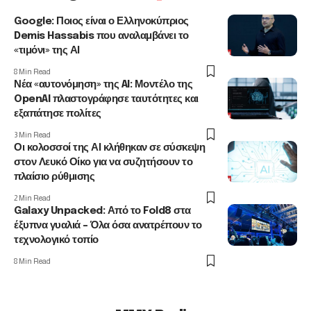
Google: Ποιος είναι ο Ελληνοκύπριος
Demis Hassabis που αναλαμβάνει το
«τιμόνι» της ΑΙ
8 Min Read
Νέα «αυτονόμηση» της AI: Μοντέλο της
OpenAI πλαστογράφησε ταυτότητες και
εξαπάτησε πολίτες
3 Min Read
Οι κολοσσοί της ΑΙ κλήθηκαν σε σύσκεψη
στον Λευκό Οίκο για να συζητήσουν το
πλαίσιο ρύθμισης
2 Min Read
Galaxy Unpacked: Από το Fold8 στα
έξυπνα γυαλιά – Όλα όσα ανατρέπουν το
τεχνολογικό τοπίο
8 Min Read