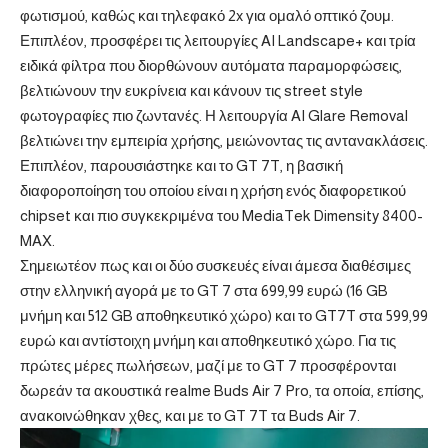
φωτισμού, καθώς και τηλεφακό 2x για ομαλό οπτικό ζουμ.
Επιπλέον, προσφέρει τις λειτουργίες AI Landscape+ και τρία
ειδικά φίλτρα που διορθώνουν αυτόματα παραμορφώσεις,
βελτιώνουν την ευκρίνεια και κάνουν τις street style
φωτογραφίες πιο ζωντανές. Η λειτουργία AI Glare Removal
βελτιώνει την εμπειρία χρήσης, μειώνοντας τις αντανακλάσεις.
Επιπλέον, παρουσιάστηκε και το GT 7T, η βασική
διαφοροποίηση του οποίου είναι η χρήση ενός διαφορετικού
chipset και πιο συγκεκριμένα του MediaTek Dimensity 8400-
MAX.
Σημειωτέον πως και οι δύο συσκευές είναι άμεσα διαθέσιμες
στην ελληνική αγορά με το GT 7 στα 699,99 ευρώ (16 GB
μνήμη και 512 GB αποθηκευτικό χώρο) και το GT7T στα 599,99
ευρώ και αντίστοιχη μνήμη και αποθηκευτικό χώρο. Για τις
πρώτες μέρες πωλήσεων, μαζί με το GT 7 προσφέρονται
δωρεάν τα ακουστικά realme Buds Air 7 Pro, τα οποία, επίσης,
ανακοινώθηκαν χθες, και με το GT 7T τα Buds Air 7.