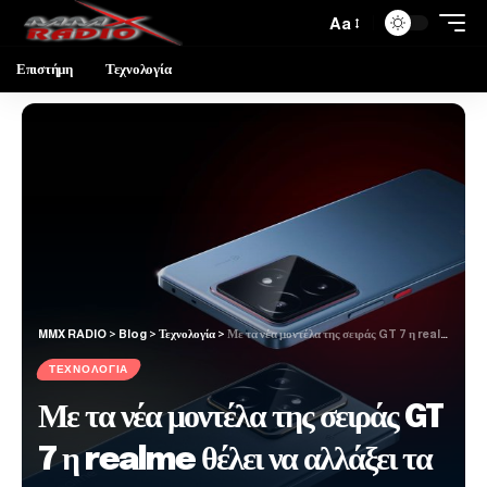
Aa
Επιστήμη
Τεχνολογία
MMX RADIO
>
Blog
>
Τεχνολογία
>
Με τα νέα μοντέλα της σειράς GT 7 η realme θέλει να αλλάξει τα δεδομένα στα smartphones
ΤΕΧΝΟΛΟΓΊΑ
Με τα νέα μοντέλα της σειράς GT
7 η realme θέλει να αλλάξει τα