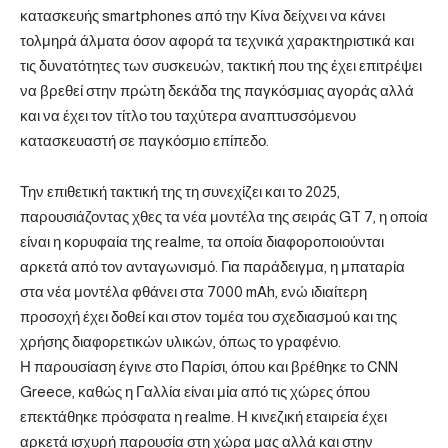
κατασκευής smartphones από την Κίνα δείχνει να κάνει
τολμηρά άλματα όσον αφορά τα τεχνικά χαρακτηριστικά και
τις δυνατότητες των συσκευών, τακτική που της έχει επιτρέψει
να βρεθεί στην πρώτη δεκάδα της παγκόσμιας αγοράς αλλά
και να έχει τον τίτλο του ταχύτερα αναπτυσσόμενου
κατασκευαστή σε παγκόσμιο επίπεδο.
Την επιθετική τακτική της τη συνεχίζει και το 2025,
παρουσιάζοντας χθες τα νέα μοντέλα της σειράς GT 7, η οποία
είναι η κορυφαία της realme, τα οποία διαφοροποιούνται
αρκετά από τον ανταγωνισμό. Για παράδειγμα, η μπαταρία
στα νέα μοντέλα φθάνει στα 7000 mAh, ενώ ιδιαίτερη
προσοχή έχει δοθεί και στον τομέα του σχεδιασμού και της
χρήσης διαφορετικών υλικών, όπως το γραφένιο.
Η παρουσίαση έγινε στο Παρίσι, όπου και βρέθηκε το CNN
Greece, καθώς η Γαλλία είναι μία από τις χώρες όπου
επεκτάθηκε πρόσφατα η realme. Η κινεζική εταιρεία έχει
αρκετά ισχυρή παρουσία στη χώρα μας αλλά και στην