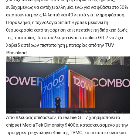
ενδεχομένως να αντέχει άλλη μία, ενώ για να φθάσει στο 50%
απαιτούνται μόλις 14 λεπτά και 40 λεπτά για πλήρη φόρτιση.
Παράλληλα, η τεχνολογία Smart Bypass μειώνει τη
θερμοκρασία κατά τη φόρτιση και επεκτείνει τη διάρκεια ζωής
της μπαταρίας. Το αποτέλεσμα είναι το realme GT 7 να έχει
λάβει 5 αστέρων πιστοποίηση μπαταρίας από την TÜV
Rheinland.
Από πλευράς επιδόσεων, το realme GT 7 χρησιμοποιεί το
chipset MediaTek Dimensity 9400e, κατασκευασμένο με την
προηγμένη τεχνολογία 4nm της TSMC, και το οποίο είναι ένα