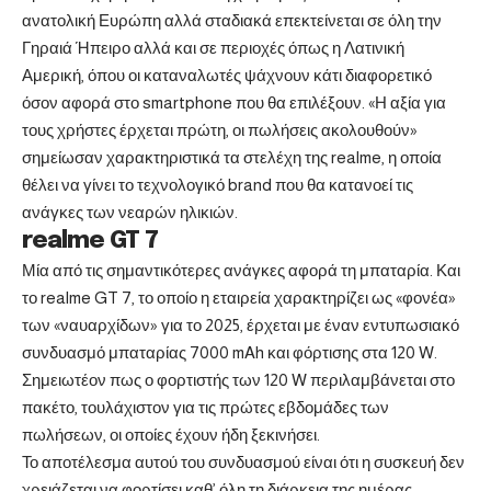
ανατολική Ευρώπη αλλά σταδιακά επεκτείνεται σε όλη την
Γηραιά Ήπειρο αλλά και σε περιοχές όπως η Λατινική
Αμερική, όπου οι καταναλωτές ψάχνουν κάτι διαφορετικό
όσον αφορά στο smartphone που θα επιλέξουν. «Η αξία για
τους χρήστες έρχεται πρώτη, οι πωλήσεις ακολουθούν»
σημείωσαν χαρακτηριστικά τα στελέχη της realme, η οποία
θέλει να γίνει το τεχνολογικό brand που θα κατανοεί τις
ανάγκες των νεαρών ηλικιών.
realme GT 7
Μία από τις σημαντικότερες ανάγκες αφορά τη μπαταρία. Και
το realme GT 7, το οποίο η εταιρεία χαρακτηρίζει ως «φονέα»
των «ναυαρχίδων» για το 2025, έρχεται με έναν εντυπωσιακό
συνδυασμό μπαταρίας 7000 mAh και φόρτισης στα 120 W.
Σημειωτέον πως ο φορτιστής των 120 W περιλαμβάνεται στο
πακέτο, τουλάχιστον για τις πρώτες εβδομάδες των
πωλήσεων, οι οποίες έχουν ήδη ξεκινήσει.
Το αποτέλεσμα αυτού του συνδυασμού είναι ότι η συσκευή δεν
χρειάζεται να φορτίσει καθ’ όλη τη διάρκεια της ημέρας,