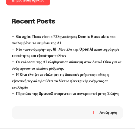
Recent Posts
Google: Ποιος είναι ο Ελληνοκύπριος Demis Hassabis που
αναλαμβάνει το «τιμόνι» της ΑΙ
Νέα «αυτονόμηση» της AI: Μοντέλο της OpenAI πλαστογράφησε
ταυτότητες και εξαπάτησε πολίτες
Οι κολοσσοί της ΑΙ κλήθηκαν σε σύσκεψη στον Λευκό Οίκο για να
συζητήσουν το πλαίσιο ρύθμισης
Η Κίνα ελπίζει να εξαλείψει τις διακοπές ρεύματος καθώς η
κβαντική τεχνολογία θέτει το δίκτυο ηλεκτρικής ενέργειας σε
επαλληλία
Πύραυλος της SpaceX αναμένεται να συγκρουστεί με τη Σελήνη
Αναζήτηση