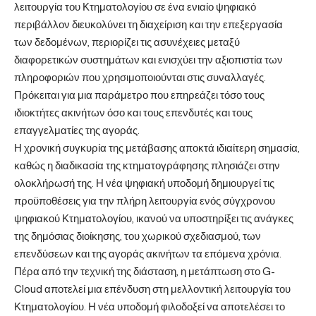
λειτουργία του Κτηματολογίου σε ένα ενιαίο ψηφιακό
περιβάλλον διευκολύνει τη διαχείριση και την επεξεργασία
των δεδομένων, περιορίζει τις ασυνέχειες μεταξύ
διαφορετικών συστημάτων και ενισχύει την αξιοπιστία των
πληροφοριών που χρησιμοποιούνται στις συναλλαγές.
Πρόκειται για μια παράμετρο που επηρεάζει τόσο τους
ιδιοκτήτες ακινήτων όσο και τους επενδυτές και τους
επαγγελματίες της αγοράς.
Η χρονική συγκυρία της μετάβασης αποκτά ιδιαίτερη σημασία,
καθώς η διαδικασία της κτηματογράφησης πλησιάζει στην
ολοκλήρωσή της. Η νέα ψηφιακή υποδομή δημιουργεί τις
προϋποθέσεις για την πλήρη λειτουργία ενός σύγχρονου
ψηφιακού Κτηματολογίου, ικανού να υποστηρίξει τις ανάγκες
της δημόσιας διοίκησης, του χωρικού σχεδιασμού, των
επενδύσεων και της αγοράς ακινήτων τα επόμενα χρόνια.
Πέρα από την τεχνική της διάσταση, η μετάπτωση στο G-
Cloud αποτελεί μια επένδυση στη μελλοντική λειτουργία του
Κτηματολογίου. Η νέα υποδομή φιλοδοξεί να αποτελέσει το