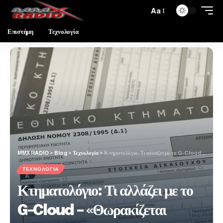
Aa
Επιστήμη
Τεχνολογία
MMX RADIO
>
Blog
>
Τεχνολογία
>
Κτηματολόγιο: Τι αλλάζει με το G-Cloud – «Θωρακίζεται κρίσιμη υποδομή» τονίζει ο Δ. Παπαστεργίου
ΤΕΧΝΟΛΟΓΊΑ
Κτηματολόγιο: Τι αλλάζει με το
G-Cloud – «Θωρακίζεται