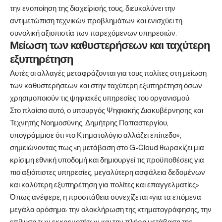
την ενοποίηση της διαχείρισής τους, διευκολύνει την
αντιμετώπιση τεχνικών προβλημάτων και ενισχύει τη
συνολική αξιοπιστία των παρεχόμενων υπηρεσιών.
Μείωση των καθυστερήσεων και ταχύτερη
εξυπηρέτηση
Αυτές οι αλλαγές μεταφράζονται για τους πολίτες στη μείωση
των καθυστερήσεων και στην ταχύτερη εξυπηρέτηση όσων
χρησιμοποιούν τις ψηφιακές υπηρεσίες του οργανισμού.
Στο πλαίσιο αυτό, ο υπουργός Ψηφιακής Διακυβέρνησης και
Τεχνητής Νοημοσύνης, Δημήτρης Παπαστεργίου,
υπογράμμισε ότι «το Κτηματολόγιο αλλάζει επίπεδο»,
σημειώνοντας πως «η μετάβαση στο G-Cloud θωρακίζει μια
κρίσιμη εθνική υποδομή και δημιουργεί τις προϋποθέσεις για
πιο αξιόπιστες υπηρεσίες, μεγαλύτερη ασφάλεια δεδομένων
και καλύτερη εξυπηρέτηση για πολίτες και επαγγελματίες».
Όπως ανέφερε, η προσπάθεια συνεχίζεται «για τα επόμενα
μεγάλα ορόσημα: την ολοκλήρωση της κτηματογράφησης, την
επίλυση των εκκρεμοτήτων και την πλήρη μετάβαση της