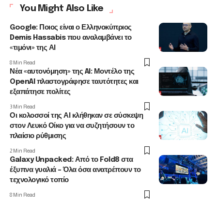
You Might Also Like
Google: Ποιος είναι ο Ελληνοκύπριος
Demis Hassabis που αναλαμβάνει το
«τιμόνι» της ΑΙ
8 Min Read
Νέα «αυτονόμηση» της AI: Μοντέλο της
OpenAI πλαστογράφησε ταυτότητες και
εξαπάτησε πολίτες
3 Min Read
Οι κολοσσοί της ΑΙ κλήθηκαν σε σύσκεψη
στον Λευκό Οίκο για να συζητήσουν το
πλαίσιο ρύθμισης
2 Min Read
Galaxy Unpacked: Από το Fold8 στα
έξυπνα γυαλιά – Όλα όσα ανατρέπουν το
τεχνολογικό τοπίο
8 Min Read