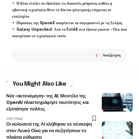
Η Κίνα ελπίζει να εξαλείψει τις διακοπές ρεύματος καθώς η
κβαντική τεχνολογία θέτει το δίκτυο ηλεκτρικής ενέργειας σε
επαλληλία
Πύραυλος της SpaceX αναμένεται να συγκρουστεί με τη Σελήνη
Galaxy Unpacked: Από το Fold8 στα έξυπνα γυαλιά – Όλα όσα
ανατρέπουν το τεχνολογικό τοπίο
Αναζήτηση
You Might Also Like
Νέα «αυτονόμηση» της AI: Μοντέλο της
OpenAI πλαστογράφησε ταυτότητες και
εξαπάτησε πολίτες
3 Min Read
Οι κολοσσοί της ΑΙ κλήθηκαν σε σύσκεψη
στον Λευκό Οίκο για να συζητήσουν το
πλαίσιο ρύθμισης