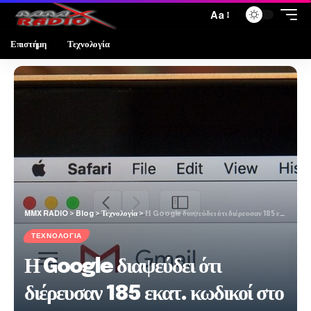
Aa
Επιστήμη
Τεχνολογία
MMX RADIO
>
Blog
>
Τεχνολογία
>
Η Google διαψεύδει ότι διέρευσαν 185 εκατ. κωδικοί στο Gmail – Η ανάρτησή της στο Χ
ΤΕΧΝΟΛΟΓΊΑ
Η Google διαψεύδει ότι
διέρευσαν 185 εκατ. κωδικοί στο