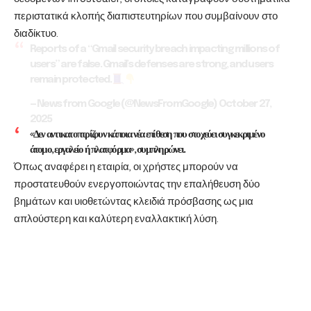
περιστατικά κλοπής διαπιστευτηρίων που συμβαίνουν στο
διαδίκτυο.
Reports of a “Gmail security breach impacting millions of
users” are false. Gmail’s defenses are strong, and users
remain protected.
— News from Google (@NewsFromGoogle)
October 27,
2025
«Δεν αντικατοπτρίζουν κάποια νέα επίθεση που στοχεύει συγκεκριμένο
άτομο, εργαλείο ή πλατφόρμα», συμπληρώνει.
Όπως αναφέρει η εταιρία, οι χρήστες μπορούν να
προστατευθούν ενεργοποιώντας την επαλήθευση δύο
βημάτων και υιοθετώντας κλειδιά πρόσβασης ως μια
απλούστερη και καλύτερη εναλλακτική λύση.