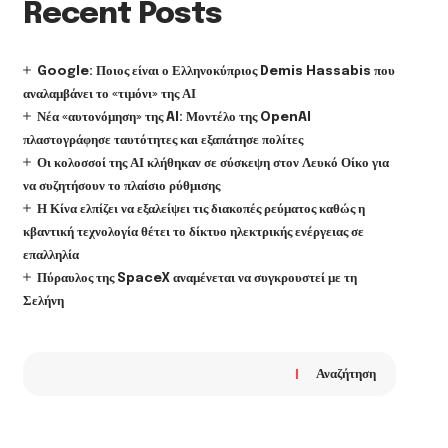
Recent Posts
Google: Ποιος είναι ο Ελληνοκύπριος Demis Hassabis που
αναλαμβάνει το «τιμόνι» της ΑΙ
Νέα «αυτονόμηση» της AI: Μοντέλο της OpenAI
πλαστογράφησε ταυτότητες και εξαπάτησε πολίτες
Οι κολοσσοί της ΑΙ κλήθηκαν σε σύσκεψη στον Λευκό Οίκο για
να συζητήσουν το πλαίσιο ρύθμισης
Η Κίνα ελπίζει να εξαλείψει τις διακοπές ρεύματος καθώς η
κβαντική τεχνολογία θέτει το δίκτυο ηλεκτρικής ενέργειας σε
επαλληλία
Πύραυλος της SpaceX αναμένεται να συγκρουστεί με τη
Σελήνη
Αναζήτηση