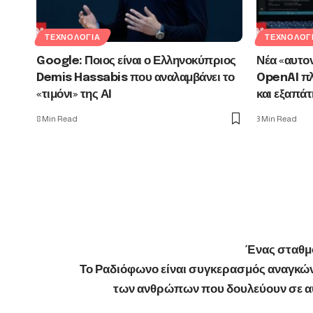
ΤΕΧΝΟΛΟΓΊΑ
ΤΕΧΝΟΛΟΓ
Google: Ποιος είναι ο Ελληνοκύπριος
Νέα «αυτον
Demis Hassabis που αναλαμβάνει το
OpenAI πλ
«τιμόνι» της ΑΙ
και εξαπάτ
8 Min Read
3 Min Read
Ένας σταθμό
Το Ραδιόφωνο είναι συγκερασμός αναγκών,
των ανθρώπων που δουλεύουν σε αυτ