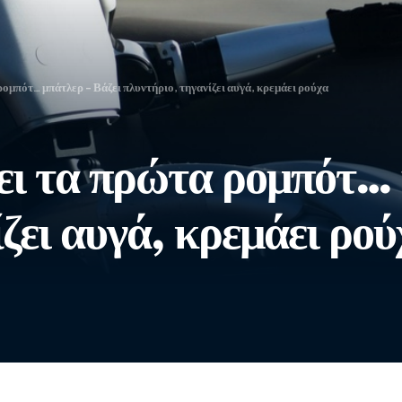
ομπότ… μπάτλερ – Βάζει πλυντήριο, τηγανίζει αυγά, κρεμάει ρούχα
ει τα πρώτα ρομπότ… 
ζει αυγά, κρεμάει ρού