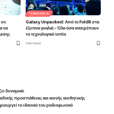
ΤΕΧΝΟΛΟΓΊΑ
 σε
Galaxy Unpacked: Από το Fold8 στα
α να
έξυπνα γυαλιά – Όλα όσα ανατρέπουν
μισης
το τεχνολογικό τοπίο
8 Min Read
ει δυναμικά.
αδικής προσπάθειας και κοινής αισθητικής
ιουργεί το ιδανικό του ραδιοφωνικό