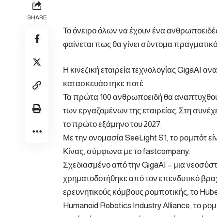
SHARE
Το όνειρο όλων να έχουν ένα ανθρωποειδέ
φαίνεται πως θα γίνει σύντομα πραγματικό
Η κινεζική εταιρεία τεχνολογίας GigaAI 
κατασκευάστηκε ποτέ.
Τα πρώτα 100 ανθρωποειδή θα αναπτυχθούν 
των εργαζομένων της εταιρείας. Στη συνέχ
το πρώτο εξάμηνο του 2027.
Με την ονομασία SeeLight S1, το ρομπότ εί
Κίνας, σύμφωνα με το
fastcompany
.
Σχεδιασμένο από την GigaAI – μια νεοσύστ
χρηματοδοτήθηκε από τον επενδυτικό βραχ
ερευνητικούς κόμβους ρομποτικής, το Hubei
Humanoid Robotics Industry Alliance, το ρομ