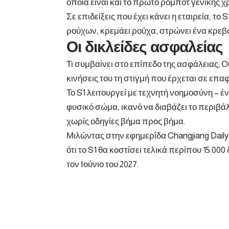
οποία είναι και το πρώτο ρομπότ γενικής χ
Σε επιδείξεις που έχει κάνει η εταιρεία, το
ρούχων, κρεμάει ρούχα, στρώνει ένα κρεβάτ
Οι δικλείδες ασφαλείας
Τι συμβαίνει στο επίπεδο της ασφάλειας; 
κινήσεις του τη στιγμή που έρχεται σε επαφή
Το S1 λειτουργεί με τεχνητή νοημοσύνη – 
φυσικό σώμα, ικανό να διαβάζει το περιβάλ
χωρίς οδηγίες βήμα προς βήμα.
Μιλώντας στην εφημερίδα Changjiang Daily,
ότι το S1 θα κοστίσει τελικά περίπου 15.0
τον Ιούνιο του 2027.