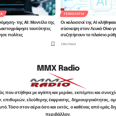
ΊΑ
ΤΕΧΝΟΛΟΓΊΑ
όμηση» της AI: Μοντέλο της
Οι κολοσσοί της ΑΙ κλήθηκαν
αστογράφησε ταυτότητες
σύσκεψη στον Λευκό Οίκο γι
ησε πολίτες
συζητήσουν το πλαίσιο ρύθ
2 Min Read
MMX Radio
ς που στήθηκε με αγάπη και μεράκι, εκπέμπει και συνεχίζ
 επιθυμιών, ελεύθερης έκφρασης, δημιουργικότητας, ομ
ό.Τόσο στον αέρα όσο και εκτός, ο καθένας από εμάς δημ
περιβάλλον.