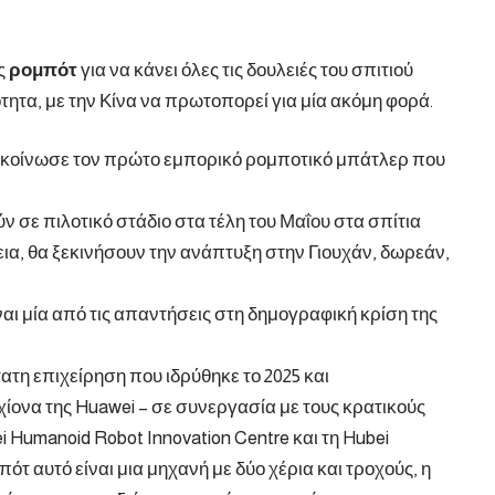
ς
ρομπότ
για να κάνει όλες τις δουλειές του σπιτιού
τητα, με την Κίνα να πρωτοπορεί για μία ακόμη φορά.
ανακοίνωσε τον πρώτο εμπορικό ρομποτικό μπάτλερ που
σε πιλοτικό στάδιο στα τέλη του Μαΐου στα σπίτια
εια, θα ξεκινήσουν την ανάπτυξη στην Γιουχάν, δωρεάν,
ναι μία από τις απαντήσεις στη δημογραφική κρίση της
ατη επιχείρηση που ιδρύθηκε το 2025 και
ίονα της Huawei – σε συνεργασία με τους κρατικούς
 Humanoid Robot Innovation Centre και τη Hubei
πότ αυτό είναι μια μηχανή με δύο χέρια και τροχούς, η