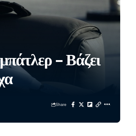
μπάτλερ – Βάζει
χα
Share