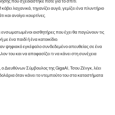
ρήσης που σχεδιάστηκε ποτέ για το σπίτι.
 S1 κόβει λαχανικά, τηγανίζει αυγά, γεμίζει ένα πλυντήριο
ι και ανοίγει κουρτίνες.
Οι ενσωματωμένοι αισθητήρες που έχει θα παγώνουν τις
 με ένα παιδί ή ένα κατοικίδιο.
έναν ψηφιακό εγκέφαλο συνδεδεμένο απευθείας σε ένα
λον του και να αποφασίζει τι να κάνει στη συνέχεια
 ο Διευθύνων Σύμβουλος της GigaAI, Τσου Ζένγκ, λέει
00 δολάρια όταν κάνει το ντεμπούτο του στα καταστήματα