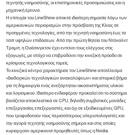
τεχνητής νοημοσύνης, οι επιστημονικές προσομοιώσεις και η
μηχανική έρευνα.
Η επιτυχία του LineShine αποκτά ιδιαίτερη σημασία λόγω των
αμερικανικών περιορισμών στην πρόσβαση της Κίνας σε
προηγμένες τεχνολογίες, από την τεχνητή νοημοσύνη έως τα
τσιπ υψηλών επιδόσεων. Από την πρώτη θητεία του Ντόναλντ
Τραμπ, η Ουάσινγκτον έχει εντείνει τους ελέγχους στις
εξαγωγές, με στόχο να επιβραδύνει την κινεζική πρόοδο σε
κρίσιμους τεχνολογικούς τομείς.
Το κινεζικό κέντρο χαρακτήρισε τον LineShine αποτέλεσμα
«διαδοχικών τεχνολογικών ανακαλύψεων» και ιστορικό βήμα
για τη δημιουργία ενός ανεξάρτητου οικοσυστήματος υλικού
και λογισμικού. Ιδιαίτερο ενδιαφέρον προκαλεί ότι το σύστημα
βασίζεται αποκλειστικά σε CPU, δηλαδή συμβατικές μονάδες
επεξεργασίας επεξεργαστές, και όχι σε εξειδικευμένες GPU,
που τροφοδοτούν τους περισσότερους υπερυπολογιστές και
την αγορά τεχνητής νοημοσύνης σήμερα και στις οποίες
κυριαρχούν αμερικανοί προμηθευτές όπως η Nvidia.