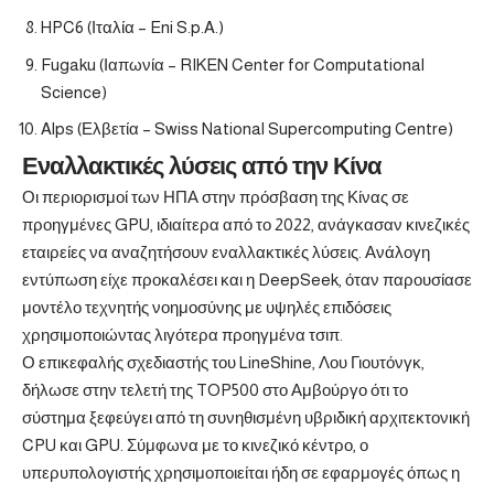
HPC6 (Ιταλία – Eni S.p.A.)
Fugaku (Ιαπωνία – RIKEN Center for Computational
Science)
Alps (Ελβετία – Swiss National Supercomputing Centre)
Εναλλακτικές λύσεις από την Κίνα
Οι περιορισμοί των ΗΠΑ στην πρόσβαση της Κίνας σε
προηγμένες GPU, ιδιαίτερα από το 2022, ανάγκασαν κινεζικές
εταιρείες να αναζητήσουν εναλλακτικές λύσεις. Ανάλογη
εντύπωση είχε προκαλέσει και η DeepSeek, όταν παρουσίασε
μοντέλο τεχνητής νοημοσύνης με υψηλές επιδόσεις
χρησιμοποιώντας λιγότερα προηγμένα τσιπ.
Ο επικεφαλής σχεδιαστής του LineShine, Λου Γιουτόνγκ,
δήλωσε στην τελετή της TOP500 στο Αμβούργο ότι το
σύστημα ξεφεύγει από τη συνηθισμένη υβριδική αρχιτεκτονική
CPU και GPU. Σύμφωνα με το κινεζικό κέντρο, ο
υπερυπολογιστής χρησιμοποιείται ήδη σε εφαρμογές όπως η