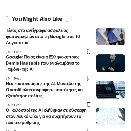
You Might Also Like
Τέλος στα αντίγραφα ασφαλείας
φωτογραφιών από τη Google στις 10
Αυγούστου
2 Min Read
Google: Ποιος είναι ο Ελληνοκύπριος
Demis Hassabis που αναλαμβάνει το
«τιμόνι» της ΑΙ
8 Min Read
Νέα «αυτονόμηση» της AI: Μοντέλο της
OpenAI πλαστογράφησε ταυτότητες και
εξαπάτησε πολίτες
3 Min Read
Οι κολοσσοί της ΑΙ κλήθηκαν σε σύσκεψη
στον Λευκό Οίκο για να συζητήσουν το
πλαίσιο ρύθμισης