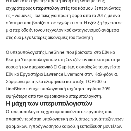
Η Κίνα κατέκτησε την πρώτη θέση στη λίστα με τους
ισχυρότερους
υπερυπολογιστές
του κόσμου, ξεπερνώντας
τις Ηνωμένες Πολιτείες για πρώτη φορά από το 2017, με ένα
σύστημα που βασίζεται σε εγχώρια τσιπ. Η εξέλιξη έρχεται σε
μια περίοδο έντονου τεχνολογικού ανταγωνισμού ανάμεσα
στις δύο μεγαλύτερες οικονομίες του πλανήτη.
Ο υπερυπολογιστής LineShine, που βρίσκεται στο Εθνικό
Κέντρο Υπερυπολογιστών στη Σεντζέν, αντικατέστησε στην
κορυφή τον αμερικανικό El Capitan, ο οποίος λειτουργεί στο
Εθνικό Εργαστήριο Lawrence Livermore στην Καλιφόρνια.
Σύμφωνα με τη νέα εξαμηνιαία κατάταξη TOP500, ο
LineShine πέτυχε υπολογιστική ταχύτητα περίπου 20%
υψηλότερη από τον αμερικανικό υπερυπολογιστή.
Η μάχη των υπερυπολογιστών
Οι υπερυπολογιστές χρησιμοποιούνται σε εργασίες που
απαιτούν τεράστια υπολογιστική ισχύ, όπως η ανάπτυξη νέων
φαρμάκων, η πρόγνωση του καιρού, η εκπαίδευση μοντέλων