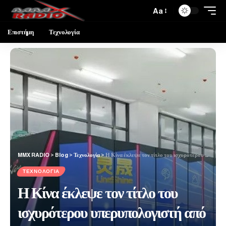
Aa
Επιστήμη
Τεχνολογία
MMX RADIO
>
Blog
>
Τεχνολογία
>
Η Κίνα έκλεψε τον τίτλο του ισχυρότερου υπερυπολογιστή από τις ΗΠΑ με τον LineShine
ΤΕΧΝΟΛΟΓΊΑ
Η Κίνα έκλεψε τον τίτλο του
ισχυρότερου υπερυπολογιστή από