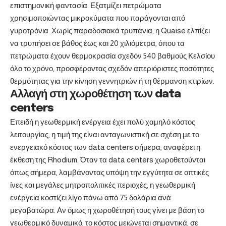
επιστημονική φαντασία. Εξατμίζει πετρώματα
χρησιμοποιώντας μικροκύματα που παράγονται από
γυροτρόνια. Χωρίς παραδοσιακά τρυπάνια, η Quaise ελπίζει
να τρυπήσει σε βάθος έως και 20 χιλιόμετρα, όπου τα
πετρώματα έχουν θερμοκρασία σχεδόν 540 βαθμούς Κελσίου
όλο το χρόνο, προσφέροντας σχεδόν απεριόριστες ποσότητες
θερμότητας για την κίνηση γεννητριών ή τη θέρμανση κτιρίων.
Αλλαγή στη χωροθέτηση των data
centers
Επειδή η γεωθερμική ενέργεια έχει πολύ χαμηλό κόστος
λειτουργίας, η τιμή της είναι ανταγωνιστική σε σχέση με το
ενεργειακό κόστος των data centers σήμερα, αναφέρει η
έκθεση της Rhodium. Όταν τα data centers χωροθετούνται
όπως σήμερα, λαμβάνοντας υπόψη την εγγύτητα σε οπτικές
ίνες και μεγάλες μητροπολιτικές περιοχές, η γεωθερμική
ενέργεια κοστίζει λίγο πάνω από 75 δολάρια ανά
μεγαβατώρα. Αν όμως η χωροθέτησή τους γίνει με βάση το
γεωθερμικό δυναμικό, το κόστος μειώνεται σημαντικά, σε