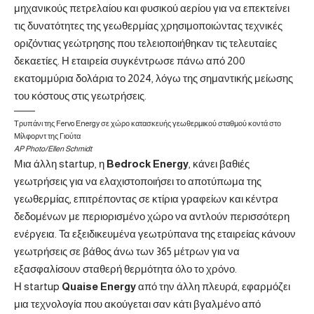
μηχανικούς πετρελαίου και φυσικού αερίου για να επεκτείνει
τις δυνατότητες της γεωθερμίας χρησιμοποιώντας τεχνικές
οριζόντιας γεώτρησης που τελειοποιήθηκαν τις τελευταίες
δεκαετίες. Η εταιρεία συγκέντρωσε πάνω από 200
εκατομμύρια δολάρια το 2024, λόγω της σημαντικής μείωσης
του κόστους στις γεωτρήσεις.
Τρυπάνι της Fervo Energy σε χώρο κατασκευής γεωθερμικού σταθμού κοντά στο
Μίλφορντ της Γιούτα
AP Photo/Ellen Schmidt
Μια άλλη startup, η
Bedrock
Energy
, κάνει βαθιές
γεωτρήσεις για να ελαχιστοποιήσει το αποτύπωμα της
γεωθερμίας, επιτρέποντας σε κτίρια γραφείων και κέντρα
δεδομένων με περιορισμένο χώρο να αντλούν περισσότερη
ενέργεια. Τα εξειδικευμένα γεωτρύπανα της εταιρείας κάνουν
γεωτρήσεις σε βάθος άνω των 365 μέτρων για να
εξασφαλίσουν σταθερή θερμότητα όλο το χρόνο.
Η startup
Quaise
Energy
από την άλλη πλευρά, εφαρμόζει
μια τεχνολογία που ακούγεται σαν κάτι βγαλμένο από