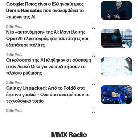
Google: Ποιος είναι ο Ελληνοκύπριος
Demis Hassabis που αναλαμβάνει το
«τιμόνι» της ΑΙ
8 Min Read
Νέα «αυτονόμηση» της AI: Μοντέλο της
OpenAI πλαστογράφησε ταυτότητες και
εξαπάτησε πολίτες
3 Min Read
Οι κολοσσοί της ΑΙ κλήθηκαν σε σύσκεψη
στον Λευκό Οίκο για να συζητήσουν το
πλαίσιο ρύθμισης
2 Min Read
Galaxy Unpacked: Από το Fold8 στα
έξυπνα γυαλιά – Όλα όσα ανατρέπουν το
τεχνολογικό τοπίο
8 Min Read
MMX Radio