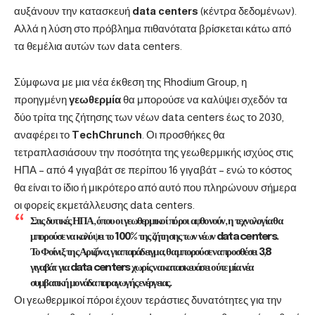
αυξάνουν την κατασκευή
data
centers
(κέντρα δεδομένων).
Αλλά η λύση στο πρόβλημα πιθανότατα βρίσκεται κάτω από
τα θεμέλια αυτών των data centers.
Σύμφωνα με μια νέα έκθεση της Rhodium Group, η
προηγμένη
γεωθερμία
θα μπορούσε να καλύψει σχεδόν τα
δύο τρίτα της ζήτησης των νέων data centers έως το 2030,
αναφέρει το
TechChrunch
. Οι προσθήκες θα
τετραπλασιάσουν την ποσότητα της γεωθερμικής ισχύος στις
ΗΠΑ – από 4 γιγαβάτ σε περίπου 16 γιγαβάτ – ενώ το κόστος
θα είναι το ίδιο ή μικρότερο από αυτό που πληρώνουν σήμερα
οι φορείς εκμετάλλευσης data centers.
Στις δυτικές ΗΠΑ, όπου οι γεωθερμικοί πόροι αφθονούν, η τεχνολογία θα
μπορούσε να καλύψει το 100% της ζήτησης των νέων data centers.
Το Φοίνιξ της Αριζόνα, για παράδειγμα, θα μπορούσε να προσθέσει 3,8
γιγαβάτ για data centers χωρίς να κατασκευάσει ούτε μία νέα
συμβατική μονάδα παραγωγής ενέργειας.
Οι γεωθερμικοί πόροι έχουν τεράστιες δυνατότητες για την