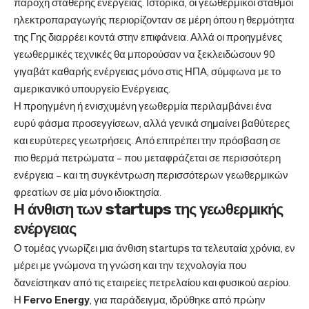
παροχή σταθερής ενέργειας. Ιστορικά, οι γεωθερμικοί σταθμοί
ηλεκτροπαραγωγής περιορίζονταν σε μέρη όπου η θερμότητα
της Γης διαρρέει κοντά στην επιφάνεια. Αλλά οι προηγμένες
γεωθερμικές τεχνικές θα μπορούσαν να ξεκλειδώσουν 90
γιγαβάτ καθαρής ενέργειας μόνο στις ΗΠΑ, σύμφωνα με το
αμερικανικό υπουργείο Ενέργειας.
Η προηγμένη ή ενισχυμένη γεωθερμία περιλαμβάνει ένα
ευρύ φάσμα προσεγγίσεων, αλλά γενικά σημαίνει βαθύτερες
και ευρύτερες γεωτρήσεις. Από επιτρέπει την πρόσβαση σε
πιο θερμά πετρώματα – που μεταφράζεται σε περισσότερη
ενέργεια – και τη συγκέντρωση περισσότερων γεωθερμικών
φρεατίων σε μία μόνο ιδιοκτησία.
Η άνθιση των startups της γεωθερμικής
ενέργειας
Ο τομέας γνωρίζει μια άνθιση startups τα τελευταία χρόνια, εν
μέρει με γνώμονα τη γνώση και την τεχνολογία που
δανείστηκαν από τις εταιρείες πετρελαίου και φυσικού αερίου.
Η
Fervo
Energy
, για παράδειγμα, ιδρύθηκε από πρώην