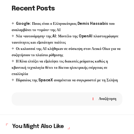
Recent Posts
Google: Ποιος είναι ο Ελληνοκύπριος Demis Hassabis που
αναλαμβάνει το «τιμόνι» της ΑΙ
Νέα «αυτονόμηση» της AI: Μοντέλο της OpenAI πλαστογράφησε
ταυτότητες και εξαπάτησε πολίτες
Οι κολοσσοί της ΑΙ κλήθηκαν σε σύσκεψη στον Λευκό Οίκο για να
συζητήσουν το πλαίσιο ρύθμισης
Η Κίνα ελπίζει να εξαλείψει τις διακοπές ρεύματος καθώς η
κβαντική τεχνολογία θέτει το δίκτυο ηλεκτρικής ενέργειας σε
επαλληλία
Πύραυλος της SpaceX αναμένεται να συγκρουστεί με τη Σελήνη
Αναζήτηση
You Might Also Like