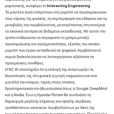
ρομποτικής, αναφέρει το
Interesting
Engineering
.
Τα μοντέλα αυτά επιτρέπουν στα ρομπότ να προσομοιώνουν
τους νόμους της φυσικής, τη συμπεριφορά του εδάφους και τις
μεταβολές του περιβάλλοντος, μετατρέποντας στη συνέχεια
τα εικονικά σενάρια σε δεδομένα εκπαίδευσης. Με αυτόν τον
τρόπο επιδιώκεται να περιοριστεί το χάσμα μεταξύ
προσομοίωσης και πραγματικότητας, εξαιτίας του οποίου
ρομπότ που έχουν εκπαιδευτεί σε ψηφιακά περιβάλλοντα
συχνά δυσκολεύονται να λειτουργήσουν αξιόπιστα σε
πραγματικές συνθήκες.
Η NC AI υποστηρίζει ότι η επιλογή της αναγνωρίζει τις
δυνατότητές της στη φυσική τεχνητή νοημοσύνη και στα
μοντέλα του κόσμου, τομείς στους οποίους
δραστηριοποιούνται ήδη κολοσσοί όπως η Google DeepMind
και η Nvidia. Ενώ η Hyundai Rotem θα συνδυάσει τη
δημιουργία μεγάλης κλίμακας και υψηλής ακρίβειας
τρισδιάστατων εικονικών περιβαλλόντων με δικές της
τεχνολογίες παραγωγικής τεχνητής νοημοσύνης. Παράλληλα,