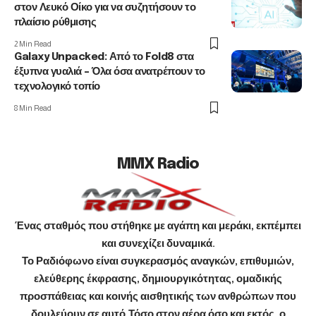
στον Λευκό Οίκο για να συζητήσουν το
πλαίσιο ρύθμισης
2 Min Read
Galaxy Unpacked: Από το Fold8 στα
έξυπνα γυαλιά – Όλα όσα ανατρέπουν το
τεχνολογικό τοπίο
8 Min Read
MMX Radio
Ένας σταθμός που στήθηκε με αγάπη και μεράκι, εκπέμπει
και συνεχίζει δυναμικά.
Το Ραδιόφωνο είναι συγκερασμός αναγκών, επιθυμιών,
ελεύθερης έκφρασης, δημιουργικότητας, ομαδικής
προσπάθειας και κοινής αισθητικής των ανθρώπων που
δουλεύουν σε αυτό.Τόσο στον αέρα όσο και εκτός, ο