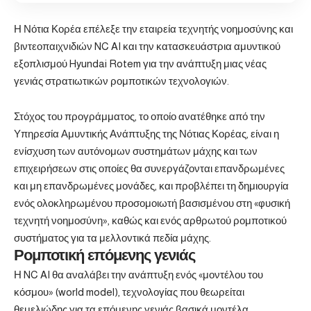
Η Νότια Κορέα επέλεξε την εταιρεία τεχνητής νοημοσύνης και
βιντεοπαιχνιδιών NC AI και την κατασκευάστρια αμυντικού
εξοπλισμού Hyundai Rotem για την ανάπτυξη μιας νέας
γενιάς στρατιωτικών ρομποτικών τεχνολογιών.
Στόχος του προγράμματος, το οποίο ανατέθηκε από την
Υπηρεσία Αμυντικής Ανάπτυξης της Νότιας Κορέας, είναι η
ενίσχυση των αυτόνομων συστημάτων μάχης και των
επιχειρήσεων στις οποίες θα συνεργάζονται επανδρωμένες
και μη επανδρωμένες μονάδες, και προβλέπει τη δημιουργία
ενός ολοκληρωμένου προσομοιωτή βασισμένου στη «φυσική
τεχνητή νοημοσύνη», καθώς και ενός αρθρωτού ρομποτικού
συστήματος για τα μελλοντικά πεδία μάχης.
Ρομποτική επόμενης γενιάς
Η NC AI θα αναλάβει την ανάπτυξη ενός «μοντέλου του
κόσμου» (world model), τεχνολογίας που θεωρείται
θεμελιώδης για τα επόμενης γενιάς βασικά μοντέλα