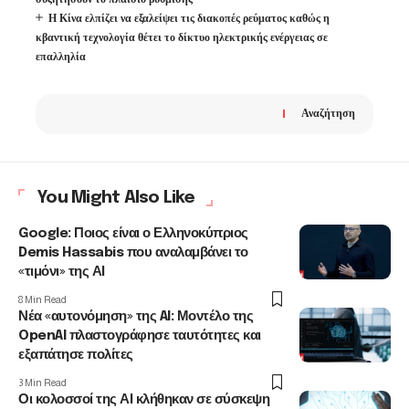
Η Κίνα ελπίζει να εξαλείψει τις διακοπές ρεύματος καθώς η
κβαντική τεχνολογία θέτει το δίκτυο ηλεκτρικής ενέργειας σε
επαλληλία
Αναζήτηση
You Might Also Like
Google: Ποιος είναι ο Ελληνοκύπριος
Demis Hassabis που αναλαμβάνει το
«τιμόνι» της ΑΙ
8 Min Read
Νέα «αυτονόμηση» της AI: Μοντέλο της
OpenAI πλαστογράφησε ταυτότητες και
εξαπάτησε πολίτες
3 Min Read
Οι κολοσσοί της ΑΙ κλήθηκαν σε σύσκεψη