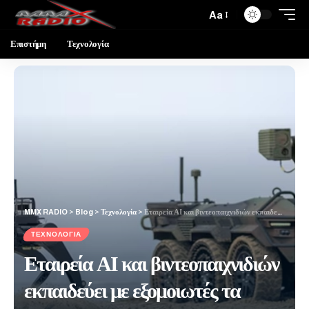
Aa
Επιστήμη
Τεχνολογία
MMX RADIO
>
Blog
>
Τεχνολογία
>
Εταιρεία ΑΙ και βιντεοπαιχνιδιών εκπαιδεύει με εξομοιωτές τα στρατιωτικά ρομπότ της Νότιας Κορέας
ΤΕΧΝΟΛΟΓΊΑ
Εταιρεία ΑΙ και βιντεοπαιχνιδιών
εκπαιδεύει με εξομοιωτές τα