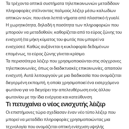
Τα τρέχοντα οπτικά συστήματα τηλεπικοινωνιών μεταδίδουν
πληροφορίες στέλνοντας παλμούς λέιζερ μέσω καλωδίων
οπτικών ινών, που είναι λεπτά νήματα από πλαστικό ή γυαλί.
Η χωρητικότητα, δηλαδή η ποσότητα των πληροφοριών που
μπορούν να μεταδοθούν, καθορίζεται από το εύρος ζώνης του
ενισχυτή (τα μήκη κύματος του φωτός που μπορεί να
ενισχύσει). Καθώς αυξάνεται η κυκλοφορία δεδομένων
επομένως, το εύρος ζώνης γίνεται κρίσιμο.
Τα περισσότερα λέιζερ που χρησιμοποιούνται στις σύγχρονες
τηλεπικοινωνίες, όπως οι διαδικτυακές επικοινωνίες, απαιτούν
ενισχυτή. Αυτά λειτουργούν με μια διαδικασία που ονομάζεται
διεγερμένη εκπομπή, η οποία χρησιμοποιεί ένα εισερχόμενο
φωτόνιο για να διεγείρει την απελευθέρωση ενός άλλου
φωτονίου με την ίδια ενέργεια και κατεύθυνση.
Τι πετυχαίνει ο νέος ενισχυτής λέιζερ
Οι επιστήμονες τώρα σχεδίασαν έναν νέο τύπο λέιζερ που
μπορεί να μεταδίδει πληροφορίες χρησιμοποιώντας μια
τεχνολογία που ονομάζεται οπτική ενίσχυση υψηλής