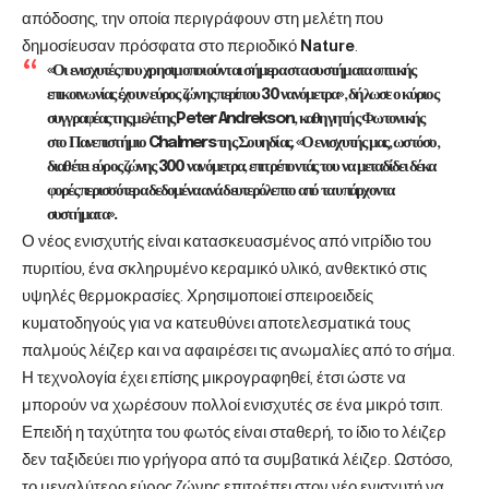
απόδοσης, την οποία περιγράφουν στη μελέτη που
δημοσίευσαν πρόσφατα στο περιοδικό
Nature
.
«Οι ενισχυτές που χρησιμοποιούνται σήμερα στα συστήματα οπτικής
επικοινωνίας έχουν εύρος ζώνης περίπου 30 νανόμετρα», δήλωσε ο κύριος
συγγραφέας της μελέτης Peter Andrekson, καθηγητής Φωτονικής
στο Πανεπιστήμιο Chalmers της Σουηδίας. «Ο ενισχυτής μας, ωστόσο,
διαθέτει εύρος ζώνης 300 νανόμετρα, επιτρέποντάς του να μεταδίδει δέκα
φορές περισσότερα δεδομένα ανά δευτερόλεπτο από τα υπάρχοντα
συστήματα».
Ο νέος ενισχυτής είναι κατασκευασμένος από νιτρίδιο του
πυριτίου, ένα σκληρυμένο κεραμικό υλικό, ανθεκτικό στις
υψηλές θερμοκρασίες. Χρησιμοποιεί σπειροειδείς
κυματοδηγούς για να κατευθύνει αποτελεσματικά τους
παλμούς λέιζερ και να αφαιρέσει τις ανωμαλίες από το σήμα.
Η τεχνολογία έχει επίσης μικρογραφηθεί, έτσι ώστε να
μπορούν να χωρέσουν πολλοί ενισχυτές σε ένα μικρό τσιπ.
Επειδή η ταχύτητα του φωτός είναι σταθερή, το ίδιο το λέιζερ
δεν ταξιδεύει πιο γρήγορα από τα συμβατικά λέιζερ. Ωστόσο,
το μεγαλύτερο εύρος ζώνης επιτρέπει στον νέο ενισχυτή να