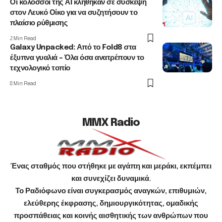
Οι κολοσσοί της ΑΙ κλήθηκαν σε σύσκεψη
στον Λευκό Οίκο για να συζητήσουν το
πλαίσιο ρύθμισης
2 Min Read
Galaxy Unpacked: Από το Fold8 στα
έξυπνα γυαλιά – Όλα όσα ανατρέπουν το
τεχνολογικό τοπίο
8 Min Read
MMX Radio
Ένας σταθμός που στήθηκε με αγάπη και μεράκι, εκπέμπει
και συνεχίζει δυναμικά.
Το Ραδιόφωνο είναι συγκερασμός αναγκών, επιθυμιών,
ελεύθερης έκφρασης, δημιουργικότητας, ομαδικής
προσπάθειας και κοινής αισθητικής των ανθρώπων που