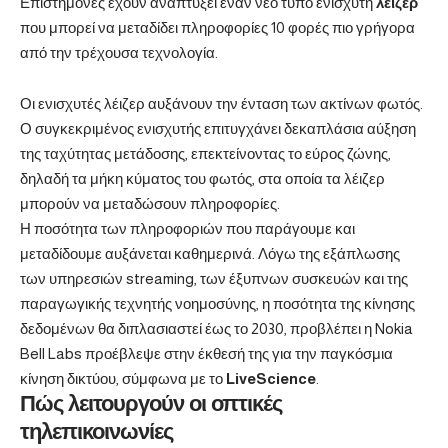
Επιστήμονες έχουν αναπτύξει έναν νέο τύπο ενισχυτή
λέιζερ
που μπορεί να μεταδίδει πληροφορίες 10 φορές πιο γρήγορα
από την τρέχουσα τεχνολογία.
Οι ενισχυτές λέιζερ αυξάνουν την ένταση των ακτίνων φωτός.
Ο συγκεκριμένος ενισχυτής επιτυγχάνει δεκαπλάσια αύξηση
της ταχύτητας μετάδοσης, επεκτείνοντας το εύρος ζώνης,
δηλαδή τα μήκη κύματος του φωτός, στα οποία τα λέιζερ
μπορούν να μεταδώσουν πληροφορίες.
Η ποσότητα των πληροφοριών που παράγουμε και
μεταδίδουμε αυξάνεται καθημερινά. Λόγω της εξάπλωσης
των υπηρεσιών streaming, των έξυπνων συσκευών και της
παραγωγικής τεχνητής νοημοσύνης, η ποσότητα της κίνησης
δεδομένων θα διπλασιαστεί έως το 2030, προβλέπει η Nokia
Bell Labs προέβλεψε στην έκθεσή της για την παγκόσμια
κίνηση δικτύου, σύμφωνα με το
LiveScience
.
Πώς λειτουργούν οι οπτικές
τηλεπικοινωνίες