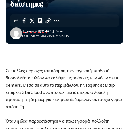
διάστημα;
Τεχνολογία ByMMX
Last updated: 2026/07/09 at 6:09 ΠΜ
Σε πολλές περιοχές του κόσμου, η ενεργειακή υποδομή
δυσκολεύεται πλέον να καλύψει τις ανάγκες των νέων data
centers. Μέσα σε αυτό το
περιβάλλον
, η νεοφυής startup
εταιρεία StarCloud αναπτύσσει μια ιδιαίτερα φιλόδοξη
πρόταση… τη δημιουργία κέντρων δεδομένων σε τροχιά γύρω
από τη Γη.
Όταν η ιδέα παρουσιάστηκε για πρώτη φορά, πολλοί τη
χαρακτήρισαν παράλογη ή ακόμα και επιστημονική φαντασία.