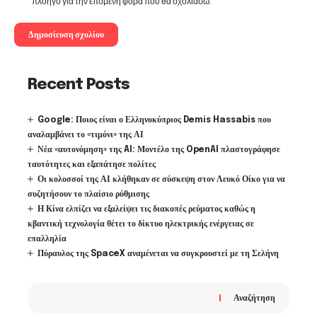
πλοηγό για την επόμενη φορά που θα σχολιάσω.
Recent Posts
Google: Ποιος είναι ο Ελληνοκύπριος Demis Hassabis που
αναλαμβάνει το «τιμόνι» της ΑΙ
Νέα «αυτονόμηση» της AI: Μοντέλο της OpenAI πλαστογράφησε
ταυτότητες και εξαπάτησε πολίτες
Οι κολοσσοί της ΑΙ κλήθηκαν σε σύσκεψη στον Λευκό Οίκο για να
συζητήσουν το πλαίσιο ρύθμισης
Η Κίνα ελπίζει να εξαλείψει τις διακοπές ρεύματος καθώς η
κβαντική τεχνολογία θέτει το δίκτυο ηλεκτρικής ενέργειας σε
επαλληλία
Πύραυλος της SpaceX αναμένεται να συγκρουστεί με τη Σελήνη
Αναζήτηση