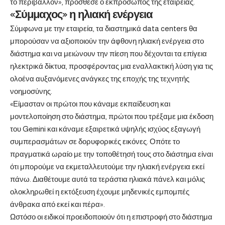
το περιβάλλον», πρόσθεσε ο εκπρόσωπος της εταιρείας.
«Σύμμαχος» η ηλιακή ενέργεια
Σύμφωνα με την εταιρεία, τα διαστημικά data centers θα
μπορούσαν να αξιοποιούν την άφθονη ηλιακή ενέργεια στο
διάστημα και να μειώνουν την πίεση που δέχονται τα επίγεια
ηλεκτρικά δίκτυα, προσφέροντας μια εναλλακτική λύση για τις
ολοένα αυξανόμενες ανάγκες της εποχής της τεχνητής
νοημοσύνης.
«Είμασταν οι πρώτοι που κάναμε εκπαίδευση και
μοντελοποίηση στο διάστημα, πρώτοι που τρέξαμε μια έκδοση
του Gemini και κάναμε εξαιρετικά υψηλής ισχύος εξαγωγή
συμπερασμάτων σε δορυφορικές εικόνες. Οπότε το
πραγματικά ωραίο με την τοποθέτησή τους στο διάστημα είναι
ότι μπορούμε να εκμεταλλευτούμε την ηλιακή ενέργεια εκεί
πάνω. Διαθέτουμε αυτά τα τεράστια ηλιακά πάνελ και μόλις
ολοκληρωθεί η εκτόξευση έχουμε μηδενικές εμπομπές
άνθρακα από εκεί και πέρα».
Ωστόσο οι ειδικοί προειδοποιούν ότι η επιστροφή στο διάστημα