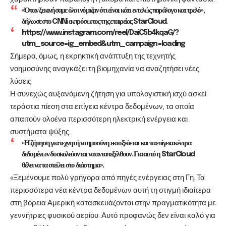
«Όταν ξεκινήσαμε όλοι νόμιζαν ότι είναι κάτι εντελώς παράλογο και τρελό»,
δήλωσε στο CNNi εκπρόσωπος της εταιρείας StarCloud.
https://www.instagram.com/reel/DaiC5b4kqaG/?
utm_source=ig_embed&utm_campaign=loading
Σήμερα, όμως, η εκρηκτική ανάπτυξη της τεχνητής
νοημοσύνης αναγκάζει τη βιομηχανία να αναζητήσει νέες
λύσεις.
Η συνεχώς αυξανόμενη ζήτηση για υπολογιστική ισχύ ασκεί
τεράστια πίεση στα επίγεια κέντρα δεδομένων, τα οποία
απαιτούν ολοένα περισσότερη ηλεκτρική ενέργεια και
συστήματα ψύξης.
«Η ζήτηση για τεχνητή νοημοσύνη εκτοξεύεται και τα επίγεια κέντρα
δεδομένων δυσκολεύονται να ανταπεξέλθουν. Για αυτό η StarCloud
θέλει να τα στείλει στο διάστημα».
«Ξεμένουμε πολύ γρήγορα από πηγές ενέργειας στη Γη. Τα
περισσότερα νέα κέντρα δεδομένων αυτή τη στιγμή ιδιαίτερα
στη βόρεια Αμερική κατασκευάζονται στην πραγματικότητα με
γεννήτριες φυσικού αερίου. Αυτό προφανώς δεν είναι καλό για