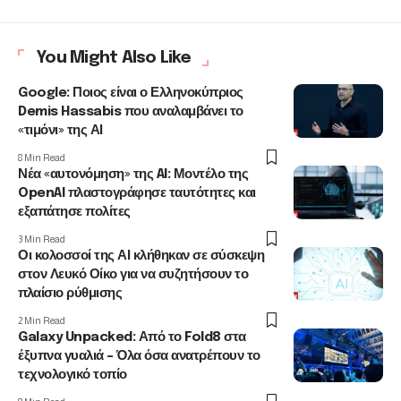
You Might Also Like
Google: Ποιος είναι ο Ελληνοκύπριος
Demis Hassabis που αναλαμβάνει το
«τιμόνι» της ΑΙ
8 Min Read
Νέα «αυτονόμηση» της AI: Μοντέλο της
OpenAI πλαστογράφησε ταυτότητες και
εξαπάτησε πολίτες
3 Min Read
Οι κολοσσοί της ΑΙ κλήθηκαν σε σύσκεψη
στον Λευκό Οίκο για να συζητήσουν το
πλαίσιο ρύθμισης
2 Min Read
Galaxy Unpacked: Από το Fold8 στα
έξυπνα γυαλιά – Όλα όσα ανατρέπουν το
τεχνολογικό τοπίο