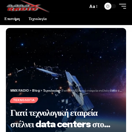
Aa
Επιστήμη
Τεχνολογία
MMX RADIO
>
Blog
>
Τεχνολογία
>
Γιατί τεχνολογική εταιρεία στέλνει data centers στο… διάστημα;
ΤΕΧΝΟΛΟΓΊΑ
Γιατί τεχνολογική εταιρεία
στέλνει data centers στο…