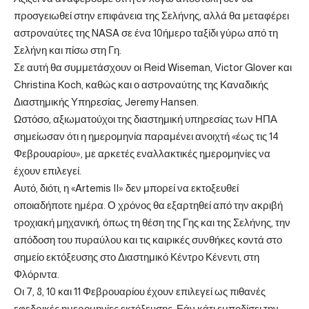
προσγειωθεί στην επιφάνεια της Σελήνης, αλλά θα μεταφέρει
αστροναύτες της NASA σε ένα 10ήμερο ταξίδι γύρω από τη
Σελήνη και πίσω στη Γη.
Σε αυτή θα συμμετάσχουν οι Reid Wiseman, Victor Glover και
Christina Koch, καθώς και ο αστροναύτης της Καναδικής
Διαστημικής Υπηρεσίας, Jeremy Hansen.
Ωστόσο, αξιωματούχοι της διαστημική υπηρεσίας των ΗΠΑ
σημείωσαν ότι η ημερομηνία παραμένει ανοιχτή «έως τις 14
Φεβρουαρίου», με αρκετές εναλλακτικές ημερομηνίες να
έχουν επιλεγεί.
Αυτό, διότι, η «Artemis II» δεν μπορεί να εκτοξευθεί
οποιαδήποτε ημέρα. Ο χρόνος θα εξαρτηθεί από την ακριβή
τροχιακή μηχανική, όπως τη θέση της Γης και της Σελήνης, την
απόδοση του πυραύλου και τις καιρικές συνθήκες κοντά στο
σημείο εκτόξευσης στο Διαστημικό Κέντρο Κένεντι, στη
Φλόριντα.
Οι 7, 8, 10 και 11 Φεβρουαρίου έχουν επιλεγεί ως πιθανές
εφεδρικές ημερομηνίες εκτόξευσης. Εάν κάτι εμποδίσει την