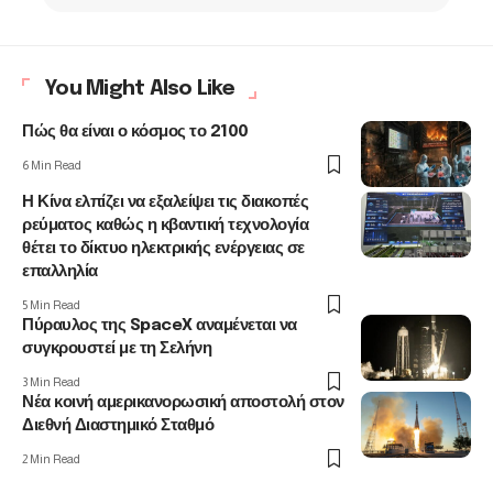
You Might Also Like
Πώς θα είναι ο κόσμος το 2100
6 Min Read
Η Κίνα ελπίζει να εξαλείψει τις διακοπές
ρεύματος καθώς η κβαντική τεχνολογία
θέτει το δίκτυο ηλεκτρικής ενέργειας σε
επαλληλία
5 Min Read
Πύραυλος της SpaceX αναμένεται να
συγκρουστεί με τη Σελήνη
3 Min Read
Νέα κοινή αμερικανορωσική αποστολή στον
Διεθνή Διαστημικό Σταθμό
2 Min Read