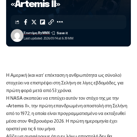
«Artemis II»
Επιστήμη ByMMX
Last updated: 2026/01/14 at 6:39 ΜΜ
Η Αμερική (και κατ’ επέκταση η ανθρωπότητα ως σύνολο)
στοχεύει να επιστρέψει στη
Σελήνη
σε λίγες εβδομάδες, για
πρώτη φορά μετά από 53 χρόνια.
Η
NASA
σκοπεύει να επιτύχει αυτόν τον στόχο της με την
«Artemis II», την πρώτη επανδρωμένη αποστολή στη Σελήνη
από το 1972, η οποία είναι προγραμματισμένο να εκτοξευθεί
μέσα στον Φεβρουάριο 2026. Η πρώτη ημερομηνία έχει
οριστεί για τις 6 του μήνα.
Αξίζει να αναφέρουμε ότι η εν λόγω αποστολή δεν θα