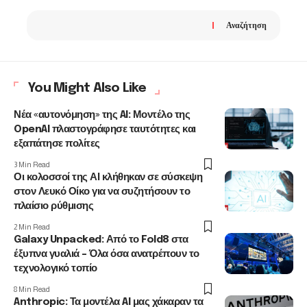
Αναζήτηση
You Might Also Like
Νέα «αυτονόμηση» της AI: Μοντέλο της
OpenAI πλαστογράφησε ταυτότητες και
εξαπάτησε πολίτες
3 Min Read
Οι κολοσσοί της ΑΙ κλήθηκαν σε σύσκεψη
στον Λευκό Οίκο για να συζητήσουν το
πλαίσιο ρύθμισης
2 Min Read
Galaxy Unpacked: Από το Fold8 στα
έξυπνα γυαλιά – Όλα όσα ανατρέπουν το
τεχνολογικό τοπίο
8 Min Read
Anthropic: Τα μοντέλα AI μας χάκαραν τα