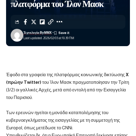
πλατφόρμα του Ίλον Μασκ
Τεχνολογία ByMMX
Last updated: 2026/02/03 at 10:39 ΠΜ
Έφοδο στα γραφεία της πλατφόρμας κοινωνικής δικτύωσης
X
(πρώην Twitter)
του Ίλον Μασκ πραγματοποίησαν την Τρίτη
(3/2) οι γαλλικές Αρχές, μετά από εντολή από την Εισαγγελία
του Παρισιού.
Των ερευνών ηγείται η μονάδα καταπολέμησης του
κυβερνοεγκλήματος της εισαγγελίας με τη συμμετοχή της
Europol, όπως μετέδωσε το
CNNi
.
Υπενθυμίζεται δε, ότι η Ευρωπαϊκή Επιτροπή ξεκίνησε επίσης