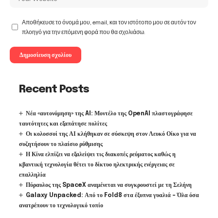
Αποθήκευσε το όνομά μου, email, και τον ιστότοπο μου σε αυτόν τον
πλοηγό για την επόμενη φορά που θα σχολιάσω.
Recent Posts
Νέα «αυτονόμηση» της AI: Μοντέλο της OpenAI πλαστογράφησε
ταυτότητες και εξαπάτησε πολίτες
Οι κολοσσοί της ΑΙ κλήθηκαν σε σύσκεψη στον Λευκό Οίκο για να
συζητήσουν το πλαίσιο ρύθμισης
Η Κίνα ελπίζει να εξαλείψει τις διακοπές ρεύματος καθώς η
κβαντική τεχνολογία θέτει το δίκτυο ηλεκτρικής ενέργειας σε
επαλληλία
Πύραυλος της SpaceX αναμένεται να συγκρουστεί με τη Σελήνη
Galaxy Unpacked: Από το Fold8 στα έξυπνα γυαλιά – Όλα όσα
ανατρέπουν το τεχνολογικό τοπίο