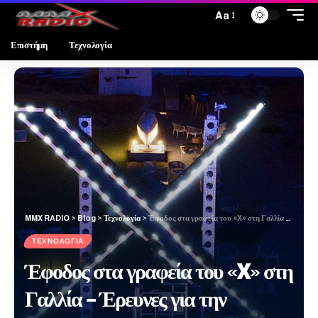
Aa
Επιστήμη
Τεχνολογία
MMX RADIO
>
Blog
>
Τεχνολογία
>
Έφοδος στα γραφεία του «X» στη Γαλλία – Έρευνες για την πλατφόρμα του Ίλον Μασκ
ΤΕΧΝΟΛΟΓΊΑ
Έφοδος στα γραφεία του «X» στη
Γαλλία – Έρευνες για την