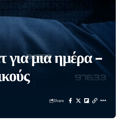
τ για μια ημέρα –
ικούς
Share