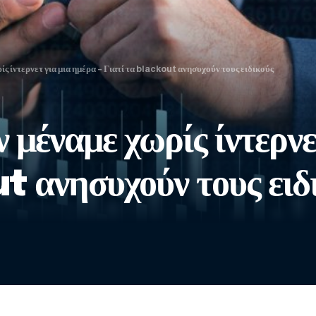
ίς ίντερνετ για μια ημέρα – Γιατί τα blackout ανησυχούν τους ειδικούς
ν μέναμε χωρίς ίντερνε
t ανησυχούν τους ειδ