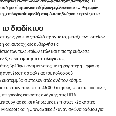
ν στην κλίμακα που δουλεύουν χωρίς πιο συχνές αναταράξεις… Ο
τοια δημοσιότητα είναι επειδή έχουν μεγάλο αντίκτυπο… Αν μια μόνο
της, αυτό προκαλεί προβλήματα μόνο στις δικές του υπηρεσίες και τα
 το διαδίκτυο
; Δυστυχώς για εμάς πολλά πράγματα, μεταξύ των οποίων
 ή και αυταρχικές κυβερνήσεις.
σεις των τελευταίων ετών και τι τις προκάλεσε;
αν 8,5 εκατομμύρια υπολογιστές:
νήτης βρέθηκε αντιμέτωπος με τη χειρότερη ψηφιακή
κή ανανέωση ασφαλείας του κολοσσού
 εκατομμύρια υπολογιστές ανά τον κόσμο.
ακυρώσουν πάνω από 46.000 πτήσεις μέσα σε μια μόλις
 υπηρεσίες έκτακτης ανάγκης στις ΗΠΑ
ιτουργίας και οι πληρωμές με πιστωτικές κάρτες
 Microsoft και η CrowdStrike έκαναν αγώνα δρόμου για