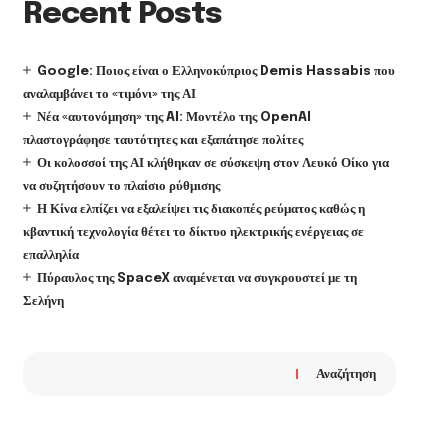
Recent Posts
Google: Ποιος είναι ο Ελληνοκύπριος Demis Hassabis που
αναλαμβάνει το «τιμόνι» της ΑΙ
Νέα «αυτονόμηση» της AI: Μοντέλο της OpenAI
πλαστογράφησε ταυτότητες και εξαπάτησε πολίτες
Οι κολοσσοί της ΑΙ κλήθηκαν σε σύσκεψη στον Λευκό Οίκο για
να συζητήσουν το πλαίσιο ρύθμισης
Η Κίνα ελπίζει να εξαλείψει τις διακοπές ρεύματος καθώς η
κβαντική τεχνολογία θέτει το δίκτυο ηλεκτρικής ενέργειας σε
επαλληλία
Πύραυλος της SpaceX αναμένεται να συγκρουστεί με τη
Σελήνη
Αναζήτηση