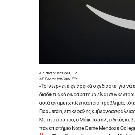
AP Photo/Jeff Chiu, File
AP Photo/Jeff Chiu, File
«Το ίντερνετ είχε αρχικά σχεδιαστεί για ν
διαδικτυακό οικοσύστημα είναι συγκεντρωμ
αυτά αντιμετωπίζει κάποιο πρόβλημα, τότ
Rob Jardin, επικεφαλής κυβερνοασφάλειας
Με τη σειρά του, ο Μάικ Τσαπλ, ειδικός κ
πανεπιστήμιο Notre Dame Mendoza College