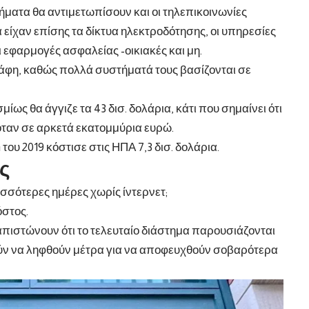
ήματα θα αντιμετωπίσουν και οι τηλεπικοινωνίες
 είχαν επίσης τα δίκτυα ηλεκτροδότησης, οι υπηρεσίες
 εφαρμογές ασφαλείας -οικιακές και μη.
φη, καθώς πολλά συστήματά τους βασίζονται σε
ίως θα άγγιζε τα 43 δισ. δολάρια, κάτι που σημαίνει ότι
όταν σε αρκετά εκατομμύρια ευρώ.
 του 2019 κόστισε στις ΗΠΑ 7,3 δισ. δολάρια.
ύς
ισσότερες ημέρες χωρίς ίντερνετ;
όστος.
ιαπιστώνουν ότι το τελευταίο διάστημα παρουσιάζονται
ούν να ληφθούν μέτρα για να αποφευχθούν σοβαρότερα