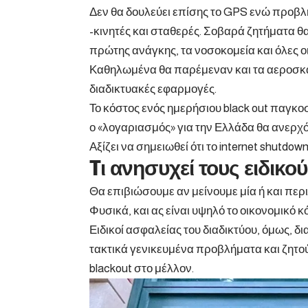
Δεν θα δουλεύει επίσης το GPS ενώ προβλ
-κινητές και σταθερές. Σοβαρά ζητήματα θα
πρώτης ανάγκης, τα νοσοκομεία και όλες οι
Καθηλωμένα θα παρέμεναν και τα αεροσκά
διαδικτυακές εφαρμογές.
Το κόστος ενός ημερήσιου black out παγκοσμ
ο «λογαριασμός» για την Ελλάδα θα ανερχ
Αξίζει να σημειωθεί ότι το internet shutdown
Tι ανησυχεί τους ειδικο
Θα επιβιώσουμε αν μείνουμε μία ή και περ
Φυσικά, και ας είναι υψηλό το οικονομικό κ
Ειδικοί ασφαλείας του διαδικτύου, όμως, δ
τακτικά γενικευμένα προβλήματα και ζητ
blackout στο μέλλον.