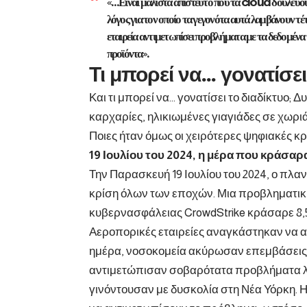
«…Είναι μάλιστα απίστευτο που τα cloud δουλεύου
λόγος για τον οποίο τα γεγονότα αυτά λαμβάνουν τέ
εταιρεία αντιμετωπίσει προβλήματα με τα δεδομένα 
προϊόντα».
Τι μπορεί να… γονατίσει
Και τι μπορεί να… γονατίσει το διαδίκτυο
καρχαρίες, ηλικιωμένες γιαγιάδες σε χωριά
Ποιες ήταν όμως οι χειρότερες ψηφιακές κρί
19 Ιουλίου του 2024, η μέρα που κράσαρ
Την Παρασκευή 19 Ιουλίου του 2024, ο πλα
κρίση όλων των εποχών. Μια προβληματι
κυβερνασφάλειας CrowdStrike κράσαρε 8,5
Αεροπορικές εταιρείες αναγκάστηκαν να 
ημέρα, νοσοκομεία ακύρωσαν επεμβάσεις,
αντιμετώπισαν σοβαρότατα προβλήματα λε
γινόντουσαν με δυσκολία στη Νέα Υόρκη. Η