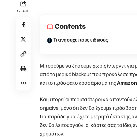
SHARE
Contents
Tι ανησυχεί τους ειδικούς
Μπορούμε να ζήσουμε χωρίς ίντερνετ για 
από το μερικό blackout που προκάλεσε π
και το πρόσφατο κρασάρισμα της
Amazon 
Και μπορεί οι περισσότεροι να απαντούν ε
σημαίνει μόνο ότι δεν θα έχουμε πρόσβασ
Για παράδειγμα: έχετε μετρητά έκτακτης α
δεν θα λειτουργούν, οι κάρτες σας το ίδιο
χρημάτων.