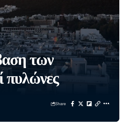
βαση των
ί πυλώνες
Share