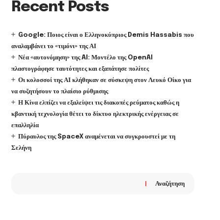
Recent Posts
Google: Ποιος είναι ο Ελληνοκύπριος Demis Hassabis που
αναλαμβάνει το «τιμόνι» της ΑΙ
Νέα «αυτονόμηση» της AI: Μοντέλο της OpenAI
πλαστογράφησε ταυτότητες και εξαπάτησε πολίτες
Οι κολοσσοί της ΑΙ κλήθηκαν σε σύσκεψη στον Λευκό Οίκο για
να συζητήσουν το πλαίσιο ρύθμισης
Η Κίνα ελπίζει να εξαλείψει τις διακοπές ρεύματος καθώς η
κβαντική τεχνολογία θέτει το δίκτυο ηλεκτρικής ενέργειας σε
επαλληλία
Πύραυλος της SpaceX αναμένεται να συγκρουστεί με τη
Σελήνη
Αναζήτηση