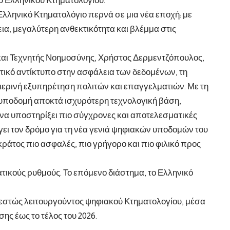
ου Ελληνικού Κτηματολογίου.
Ελληνικό Κτηματολόγιο περνά σε μια νέα εποχή: με
ια, μεγαλύτερη ανθεκτικότητα και βλέμμα στις
αι Τεχνητής Νοημοσύνης, Χρήστος Δερμεντζόπουλος,
στικό αντίκτυπο στην ασφάλεια των δεδομένων, τη
ερινή εξυπηρέτηση πολιτών και επαγγελματιών. Με τη
ή υποδομή αποκτά ισχυρότερη τεχνολογική βάση,
 να υποστηρίξει πιο σύγχρονες και αποτελεσματικές
γει τον δρόμο για τη νέα γενιά ψηφιακών υποδομών του
κράτος πιο ασφαλές, πιο γρήγορο και πιο φιλικό προς
τικούς ρυθμούς. Το επόμενο διάστημα, το Ελληνικό
εστώς λειτουργούντος ψηφιακού Κτηματολογίου, μέσα
ς έως το τέλος του 2026.