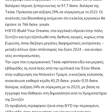
δολάρια) πέρυσι, ξεπερνώντας τα 97,7 δισεκ. δολάρια της
Tesla. Πρόκειται για αύξηση 29% σε σύγκριση με το 2023. Οι
αναλυτές του Bloomberg ανέμεναν ότι ο κύκλος εργασιών θα
έφτανε τα 766 δισεκ. γουάν.
Η BYD (Build Your Dreams, στα αγγλικά) εδρεύει στην πόλη
Σεντζέν και έχει εξαπλωθεί στις διεθνείς αγορές, κυρίως στην
Ευρώπη, όπου διεξάγει μεγάλες διαφημιστικές εκστρατείες –
μεταξύ άλλων ήταν σπόνσορας του Euro 2024 – και ανοίγει
νέες αντιπροσωπείες.
Την ώρα που η αμερικανική Tesla υφίσταται εδώ και μερικές
εβδομάδες τις συνέπειες από την εμπλοκή του Έλον Μασκ
στην κυβέρνηση του Ντόναλντ Τραμπ, ο κινεζικός κολοσσός
ανακοίνωσε καθαρά κέρδη 40,25 δισεκ. γουάν (5,55 δισεκ.
δολάρια, αύξηση 34% σε σύγκριση με το 2023), με βάση τα
έγγραφα που δόθηκαν στη δημοσιότητα από το Χρηματιστήριο
της Σεντζέν.
Οι προβολείς στράφηκαν ξανά στην BYD την περασμένη
εβδομάδα, όταν παρουσίασε μια νέα τεχνολογία που