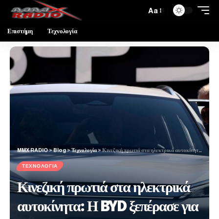
Aa
Επιστήμη
Τεχνολογία
MMX RADIO
>
Blog
>
Τεχνολογία
>
Κινεζική πρωτιά στα ηλεκτρικά αυτοκίνητα: Η BYD ξεπέρασε για πρώτη φορά την Tesla
ΤΕΧΝΟΛΟΓΊΑ
Κινεζική πρωτιά στα ηλεκτρικά
αυτοκίνητα: Η BYD ξεπέρασε για