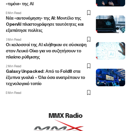
«τιμόνι» της ΑΙ
8 Min Read
Νέα «αυτονόμηση» της AI: Μοντέλο της
OpenAI πλαστογράφησε ταυτότητες και
εξαπάτησε πολίτες
3 Min Read
Οι κολοσσοί της ΑΙ κλήθηκαν σε σύσκεψη
στον Λευκό Οίκο για να συζητήσουν το
πλαίσιο ρύθμισης
2 Min Read
Galaxy Unpacked: Από το Fold8 στα
έξυπνα γυαλιά – Όλα όσα ανατρέπουν το
τεχνολογικό τοπίο
8 Min Read
MMX Radio