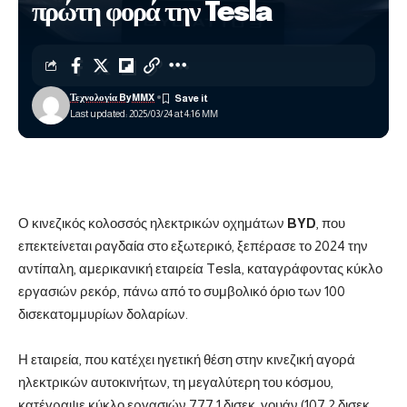
πρώτη φορά την Tesla
Τεχνολογία ByMMX
Last updated: 2025/03/24 at 4:16 ΜΜ
Ο κινεζικός κολοσσός ηλεκτρικών οχημάτων
BYD
, που
επεκτείνεται ραγδαία στο εξωτερικό, ξεπέρασε το 2024 την
αντίπαλη, αμερικανική εταιρεία Tesla, καταγράφοντας κύκλο
εργασιών ρεκόρ, πάνω από το συμβολικό όριο των 100
δισεκατομμυρίων δολαρίων.
Η εταιρεία, που κατέχει ηγετική θέση στην κινεζική αγορά
ηλεκτρικών αυτοκινήτων, τη μεγαλύτερη του κόσμου,
κατέγραψε κύκλο εργασιών 777,1 δισεκ. γουάν (107,2 δισεκ.