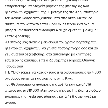
επιτρέπει την υπερταχεία φόρτιση της μπαταρίας των
ηλεκτρικών οχημάτων της. Η μετοχή της στο Χρηματιστήριο
του Χονγκ Κονγκ εκτοξεύτηκε μετά από αυτό. Με το νέο
σύστημα, που αποκαλείται Super e-Platform, ένα όχημα
μπορεί να αποκτήσει αυτονομία 470 χιλιομέτρων μόλις με 5
λεπτά φόρτισης.
«Ο στόχος μας είναι να μειώσουμε τον χρόνο φόρτισης των
ηλεκτρικών οχημάτων, να γίνεται τόσο γρήγορα όσο και (το
γέμισμα του ρεζερβουάρ) στα αυτοκίνητα με κινητήρες
εσωτερικής καύσης», είπε ο ιδρυτής της εταιρείας Ουάνγκ
Τσουανφού.
Η BYD σχεδιάζει να κατασκευάσει περισσότερους από 4.000
σταθμούς υπερταχείας φόρτισης στην Κίνα.
Τον Φεβρουάριο, οι πωλήσεις της αυξήθηκαν κατά 161%,
φτάνοντας τα 318.000 ηλεκτρικά οχήματα. Την ίδια περίοδο, οι
πωλήσεις της Tesla υποχώρησαν κατά 49% στην κινεζική
αγορά.