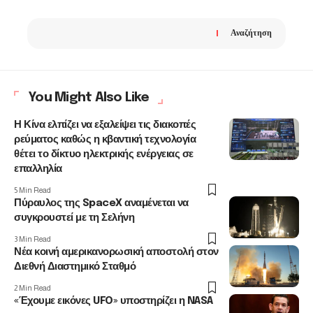
Αναζήτηση
You Might Also Like
Η Κίνα ελπίζει να εξαλείψει τις διακοπές
ρεύματος καθώς η κβαντική τεχνολογία
θέτει το δίκτυο ηλεκτρικής ενέργειας σε
επαλληλία
5 Min Read
Πύραυλος της SpaceX αναμένεται να
συγκρουστεί με τη Σελήνη
3 Min Read
Νέα κοινή αμερικανορωσική αποστολή στον
Διεθνή Διαστημικό Σταθμό
2 Min Read
«Έχουμε εικόνες UFO» υποστηρίζει η NASA