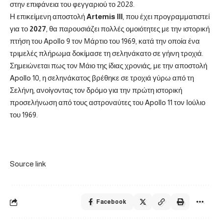
στην επιφάνεια του φεγγαριού το 2028.
Η επικείμενη αποστολή
Artemis III
, που έχει προγραμματιστεί
για το
2027
, θα παρουσιάζει πολλές ομοιότητες με την ιστορική
πτήση του Apollo 9 τον Μάρτιο του 1969, κατά την οποία ένα
τριμελές πλήρωμα δοκίμασε τη σεληνάκατο σε γήινη τροχιά.
Σημειώνεται πως τον Μάιο της ίδιας χρονιάς, με την αποστολή
Apollo 10, η σεληνάκατος βρέθηκε σε τροχιά γύρω από τη
Σελήνη, ανοίγοντας τον δρόμο για την πρώτη ιστορική
προσελήνωση από τους αστροναύτες του Apollo 11 τον Ιούλιο
του 1969.
Source link
Facebook