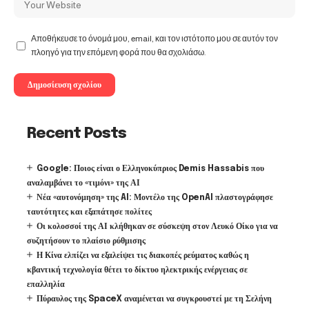
Αποθήκευσε το όνομά μου, email, και τον ιστότοπο μου σε αυτόν τον
πλοηγό για την επόμενη φορά που θα σχολιάσω.
Recent Posts
Google: Ποιος είναι ο Ελληνοκύπριος Demis Hassabis που
αναλαμβάνει το «τιμόνι» της ΑΙ
Νέα «αυτονόμηση» της AI: Μοντέλο της OpenAI πλαστογράφησε
ταυτότητες και εξαπάτησε πολίτες
Οι κολοσσοί της ΑΙ κλήθηκαν σε σύσκεψη στον Λευκό Οίκο για να
συζητήσουν το πλαίσιο ρύθμισης
Η Κίνα ελπίζει να εξαλείψει τις διακοπές ρεύματος καθώς η
κβαντική τεχνολογία θέτει το δίκτυο ηλεκτρικής ενέργειας σε
επαλληλία
Πύραυλος της SpaceX αναμένεται να συγκρουστεί με τη Σελήνη