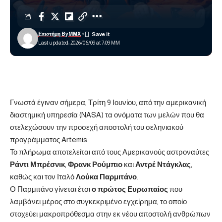
Επιστήμη ByMMX
Last updated: 2026/06/09 at 7:09 ΜΜ
Γνωστά έγιναν σήμερα, Τρίτη 9 Ιουνίου, από την αμερικανική
διαστημική υπηρεσία (
NASA
) τα ονόματα των μελών που θα
στελεχώσουν την προσεχή αποστολή του σεληνιακού
προγράμματος Artemis.
Το πλήρωμα αποτελείται από τους Αμερικανούς αστροναύτες
Ράντι Μπρέσνικ
,
Φρανκ Ρούμπιο
και
Αντρέ Ντάγκλας
,
καθώς και τον Ιταλό
Λούκα Παρμιτάνο
.
Ο Παρμιτάνο γίνεται έτσι
ο πρώτος Ευρωπαίος
που
λαμβάνει μέρος στο συγκεκριμένο εγχείρημα, το οποίο
στοχεύει μακροπρόθεσμα στην εκ νέου αποστολή ανθρώπων