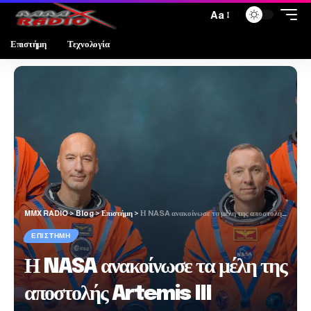
Aa
Επιστήμη
Τεχνολογία
MMX RADIO
>
Blog
>
Επιστήμη
>
Η NASA ανακοίνωσε τα μέλη της αποστολής Artemis III
ΕΠΙΣΤΉΜΗ
Η NASA ανακοίνωσε τα μέλη της
αποστολής Artemis III