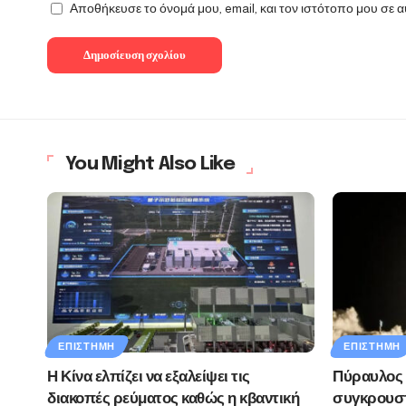
Αποθήκευσε το όνομά μου, email, και τον ιστότοπο μου σε 
You Might Also Like
ΕΠΙΣΤΉΜΗ
ΕΠΙΣΤΉΜΗ
Η Κίνα ελπίζει να εξαλείψει τις
Πύραυλος 
διακοπές ρεύματος καθώς η κβαντική
συγκρουστ