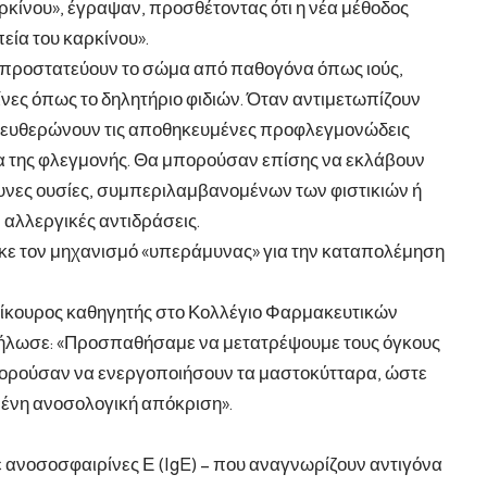
κίνου», έγραψαν, προσθέτοντας ότι η νέα μέθοδος
εία του καρκίνου».
 προστατεύουν το σώμα από παθογόνα όπως ιούς,
ίνες όπως το δηλητήριο φιδιών. Όταν αντιμετωπίζουν
ελευθερώνουν τις αποθηκευμένες προφλεγμονώδεις
σία της φλεγμονής. Θα μπορούσαν επίσης να εκλάβουν
υνες ουσίες, συμπεριλαμβανομένων των φιστικιών ή
αλλεργικές αντιδράσεις.
τηκε τον μηχανισμό «υπεράμυνας» για την καταπολέμηση
πίκουρος καθηγητής στο Κολλέγιο Φαρμακευτικών
δήλωσε: «Προσπαθήσαμε να μετατρέψουμε τους όγκους
ορούσαν να ενεργοποιήσουν τα μαστοκύτταρα, ώστε
ένη ανοσολογική απόκριση».
ανοσοσφαιρίνες Ε (IgE) – που αναγνωρίζουν αντιγόνα