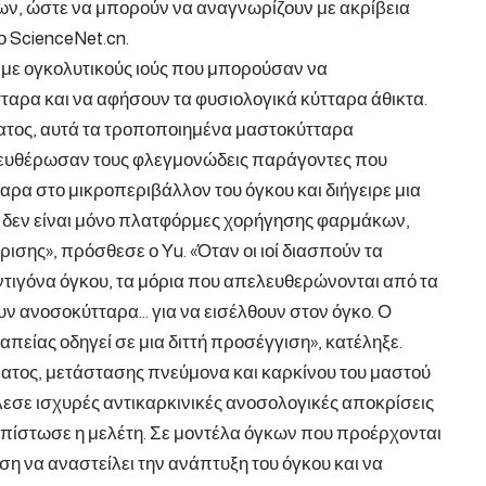
ων, ώστε να μπορούν να αναγνωρίζουν με ακρίβεια
ο ScienceNet.cn.
 με ογκολυτικούς ιούς που μπορούσαν να
ταρα και να αφήσουν τα φυσιολογικά κύτταρα άθικτα.
ατος, αυτά τα τροποποιημένα μαστοκύτταρα
λευθέρωσαν τους φλεγμονώδεις παράγοντες που
ρα στο μικροπεριβάλλον του όγκου και διήγειρε μια
 δεν είναι μόνο πλατφόρμες χορήγησης φαρμάκων,
ισης», πρόσθεσε ο Yu. «Όταν οι ιοί διασπούν τα
τιγόνα όγκου, τα μόρια που απελευθερώνονται από τα
 ανοσοκύτταρα… για να εισέλθουν στον όγκο. Ο
πείας οδηγεί σε μια διττή προσέγγιση», κατέληξε.
ατος, μετάστασης πνεύμονα και καρκίνου του μαστού
άλεσε ισχυρές αντικαρκινικές ανοσολογικές αποκρίσεις
ιαπίστωσε η μελέτη. Σε μοντέλα όγκων που προέρχονται
ση να αναστείλει την ανάπτυξη του όγκου και να