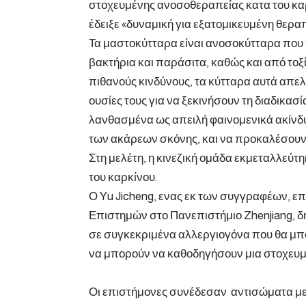
στοχευμένης ανοσοθεραπείας κατα του καρ
έδειξε «δυναμική για εξατομικευμένη θεραπ
Τα μαστοκύτταρα είναι ανοσοκύτταρα που
βακτήρια και παράσιτα, καθώς και από τοξ
πιθανούς κινδύνους, τα κύτταρα αυτά απ
ουσίες τους για να ξεκινήσουν τη διαδικα
λανθασμένα ως απειλή φαινομενικά ακίνδ
των ακάρεων σκόνης, και να προκαλέσουν 
Στη μελέτη, η κινεζική ομάδα εκμεταλλεύ
του καρκίνου.
Ο Yu Jicheng, ενας εκ των συγγραφέων, ε
Επιστημών στο Πανεπιστήμιο Zhenjiang, 
σε συγκεκριμένα αλλεργιογόνα που θα μπ
να μπορούν να καθοδηγήσουν μια στοχευμ
Οι επιστήμονες συνέδεσαν αντισώματα με 