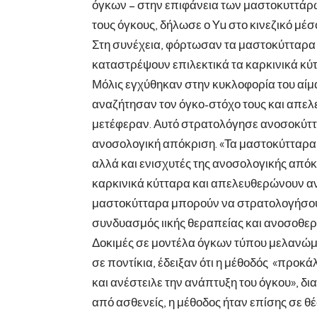
όγκων – στην επιφάνεια των μαστοκυττάρ
τους όγκους, δήλωσε ο Yu στο κινεζικό μέσ
Στη συνέχεια, φόρτωσαν τα μαστοκύτταρα
καταστρέψουν επιλεκτικά τα καρκινικά κύτ
Μόλις εγχύθηκαν στην κυκλοφορία του αίμ
αναζήτησαν τον όγκο-στόχο τους και απε
μετέφεραν. Αυτό στρατολόγησε ανοσοκύττα
ανοσολογική απόκριση. «Τα μαστοκύτταρα
αλλά και ενισχυτές της ανοσολογικής απόκρ
καρκινικά κύτταρα και απελευθερώνουν αν
μαστοκύτταρα μπορούν να στρατολογήσουν
συνδυασμός ιικής θεραπείας και ανοσοθερα
Δοκιμές σε μοντέλα όγκων τύπου μελανώμ
σε ποντίκια, έδειξαν ότι η μέθοδός «προκ
και ανέστειλε την ανάπτυξη του όγκου», δ
από ασθενείς, η μέθοδος ήταν επίσης σε θέ