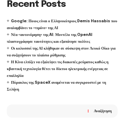
Recent Posts
Google: Ποιος είναι ο Ελληνοκύπριος Demis Hassabis που
αναλαμβάνει το «τιμόνι» της ΑΙ
Νέα «αυτονόμηση» της AI: Μοντέλο της OpenAI
πλαστογράφησε ταυτότητες και εξαπάτησε πολίτες
Οι κολοσσοί της ΑΙ κλήθηκαν σε σύσκεψη στον Λευκό Οίκο για
να συζητήσουν το πλαίσιο ρύθμισης
Η Κίνα ελπίζει να εξαλείψει τις διακοπές ρεύματος καθώς η
κβαντική τεχνολογία θέτει το δίκτυο ηλεκτρικής ενέργειας σε
επαλληλία
Πύραυλος της SpaceX αναμένεται να συγκρουστεί με τη
Σελήνη
Αναζήτηση