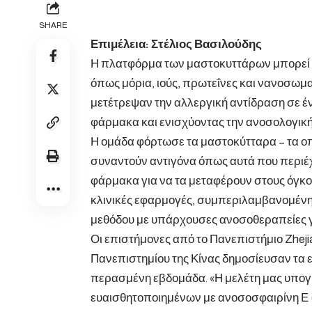
SHARE
Επιμέλεια: Στέλιος Βασιλούδης
Η πλατφόρμα των μαστοκυττάρων μπορεί να
όπως μόρια, ιούς, πρωτεΐνες και νανοσωμ
μετέτρεψαν την αλλεργική αντίδραση σε έ
φάρμακα και ενισχύοντας την ανοσολογική
Η ομάδα φόρτωσε τα μαστοκύτταρα – τα 
συναντούν αντιγόνα όπως αυτά που περιέχ
φάρμακα για να τα μεταφέρουν στους όγκο
κλινικές εφαρμογές, συμπεριλαμβανομένη
μεθόδου με υπάρχουσες ανοσοθεραπείες γι
Οι επιστήμονες από το Πανεπιστήμιο Zheji
Πανεπιστημίου της Κίνας δημοσίευσαν τα ε
περασμένη εβδομάδα. «Η μελέτη μας υπογ
ευαισθητοποιημένων με ανοσοσφαιρίνη Ε