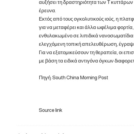
αυξήσει τη δραστηριότητα των Τ κυττάρων
έρευνα.
Εκτός από τους ογκολυτικούς ιούς, η πλα
για να μεταφέρει και άλλα ωφέλιμα φορτία
ενθυλακωμένο σε λιπιδικά νανοσωματίδια
ελεγχόμενη τοπική απελευθέρωση, έγραψε
Για να εξατομικεύσουν τη θεραπεία, οι επ
με βάση τα ειδικά αντιγόνα όγκων διαφορε
Πηγή: South China Morning Post
Source link