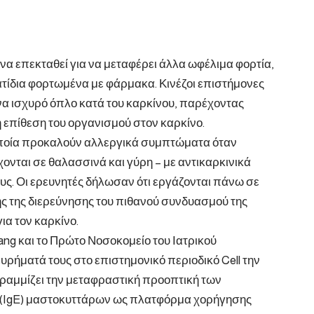
 επεκταθεί για να μεταφέρει άλλα ωφέλιμα φορτία,
ατίδια φορτωμένα με φάρμακα. Κινέζοι επιστήμονες
να ισχυρό όπλο κατά του καρκίνου, παρέχοντας
 επίθεση του οργανισμού στον καρκίνο.
οποία προκαλούν αλλεργικά συμπτώματα όταν
ονται σε θαλασσινά και γύρη – με αντικαρκινικά
υς. Οι ερευνητές δήλωσαν ότι εργάζονται πάνω σε
ς της διερεύνησης του πιθανού συνδυασμού της
α τον καρκίνο.
ang και το Πρώτο Νοσοκομείο του Ιατρικού
υρήματά τους στο επιστημονικό περιοδικό Cell την
ραμμίζει την μεταφραστική προοπτική των
 (IgE) μαστοκυττάρων ως πλατφόρμα χορήγησης