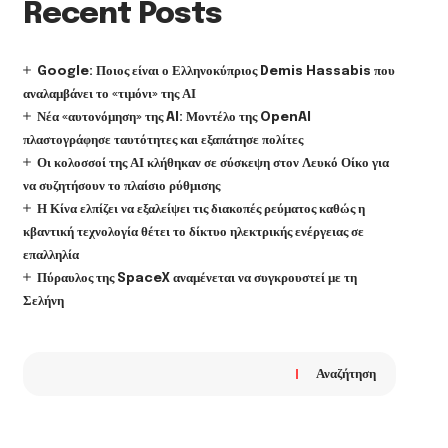
Recent Posts
Google: Ποιος είναι ο Ελληνοκύπριος Demis Hassabis που
αναλαμβάνει το «τιμόνι» της ΑΙ
Νέα «αυτονόμηση» της AI: Μοντέλο της OpenAI
πλαστογράφησε ταυτότητες και εξαπάτησε πολίτες
Οι κολοσσοί της ΑΙ κλήθηκαν σε σύσκεψη στον Λευκό Οίκο για
να συζητήσουν το πλαίσιο ρύθμισης
Η Κίνα ελπίζει να εξαλείψει τις διακοπές ρεύματος καθώς η
κβαντική τεχνολογία θέτει το δίκτυο ηλεκτρικής ενέργειας σε
επαλληλία
Πύραυλος της SpaceX αναμένεται να συγκρουστεί με τη
Σελήνη
Αναζήτηση