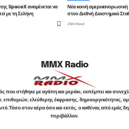
της SpaceX αναμένεται να
Νέα κοινή αμερικανορωσική
εί με τη Σελήνη
στον Διεθνή Διαστημικό Στα
2 Min Read
MMX Radio
ς που στήθηκε με αγάπη και μεράκι, εκπέμπει και συνεχίζ
 επιθυμιών, ελεύθερης έκφρασης, δημιουργικότητας, ομ
ό.Τόσο στον αέρα όσο και εκτός, ο καθένας από εμάς δημ
περιβάλλον.