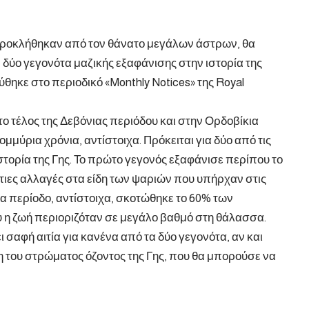
προκλήθηκαν από τον θάνατο μεγάλων άστρων, θα
δύο γεγονότα μαζικής εξαφάνισης στην ιστορία της
ύθηκε στο περιοδικό «Monthly Notices» της Royal
ο τέλος της Δεβόνιας περιόδου και στην Ορδοβίκια
μμύρια χρόνια, αντίστοιχα. Πρόκειται για δύο από τις
στορία της Γης. Το πρώτο γεγονός εξαφάνισε περίπου το
τιες αλλαγές στα είδη των ψαριών που υπήρχαν στις
ια περίοδο, αντίστοιχα, σκοτώθηκε το 60% των
η ζωή περιοριζόταν σε μεγάλο βαθμό στη θάλασσα.
 σαφή αιτία για κανένα από τα δύο γεγονότα, αν και
ση του στρώματος όζοντος της Γης, που θα μπορούσε να