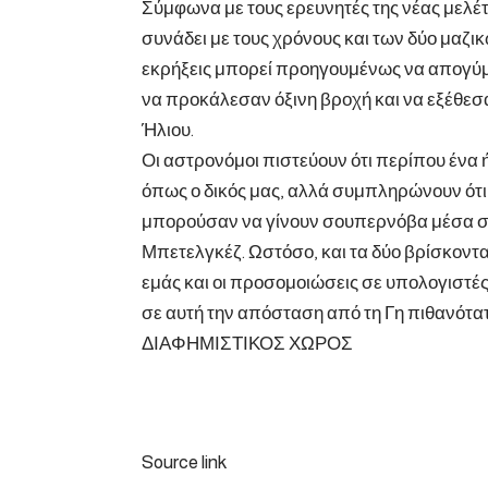
Σύμφωνα με τους ερευνητές της νέας μελέ
συνάδει με τους χρόνους και των δύο μαζι
εκρήξεις μπορεί προηγουμένως να απογύμ
να προκάλεσαν όξινη βροχή και να εξέθεσ
Ήλιου.
Οι αστρονόμοι πιστεύουν ότι περίπου ένα
όπως ο δικός μας, αλλά συμπληρώνουν ότι
μπορούσαν να γίνουν σουπερνόβα μέσα στ
Μπετελγκέζ. Ωστόσο, και τα δύο βρίσκοντ
εμάς και οι προσομοιώσεις σε υπολογιστέ
σε αυτή την απόσταση από τη Γη πιθανότατ
ΔΙΑΦΗΜΙΣΤΙΚΟΣ ΧΩΡΟΣ
Source link