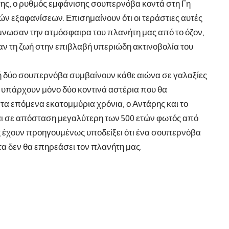
της, ο ρυθμός εμφάνισης σουπερνόβα κοντά στη Γη
κών εξαφανίσεων. Επισημαίνουν ότι οι τεράστιες αυτές
νωσαν την ατμόσφαιρα του πλανήτη μας από το όζον,
αν τη ζωή στην επιβλαβή υπεριώδη ακτινοβολία του
 ή δύο σουπερνόβα συμβαίνουν κάθε αιώνα σε γαλαξίες
 υπάρχουν μόνο δύο κοντινά αστέρια που θα
α επόμενα εκατομμύρια χρόνια, ο Αντάρης και το
αι σε απόσταση μεγαλύτερη των 500 ετών φωτός από
ς έχουν προηγουμένως υποδείξει ότι ένα σουπερνόβα
α δεν θα επηρεάσει τον πλανήτη μας.