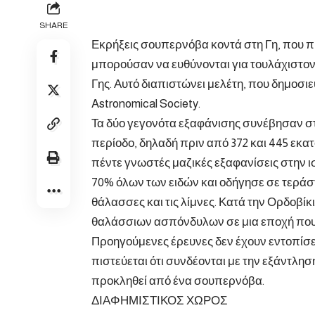
SHARE
Εκρήξεις σουπερνόβα κοντά στη Γη, που 
μπορούσαν να ευθύνονται για τουλάχιστον 
Γης. Αυτό διαπιστώνει μελέτη, που δημοσιε
Astronomical Society.
Τα δύο γεγονότα εξαφάνισης συνέβησαν στ
περίοδο, δηλαδή πριν από 372 και 445 εκατο
πέντε γνωστές μαζικές εξαφανίσεις στην ι
70% όλων των ειδών και οδήγησε σε τεράσ
θάλασσες και τις λίμνες. Κατά την Ορδοβίκ
θαλάσσιων ασπόνδυλων σε μια εποχή που 
Προηγούμενες έρευνες δεν έχουν εντοπίσει
πιστεύεται ότι συνδέονται με την εξάντλη
προκληθεί από ένα σουπερνόβα.
ΔΙΑΦΗΜΙΣΤΙΚΟΣ ΧΩΡΟΣ