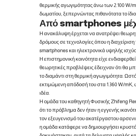
θερμικής αγωγιμότητας άνω των 2.100 W/m
δωματίου, ξεπερνώντας πιθανότατα το ίδιο 
Από smartphones μέχ
Η ανακάλυψη έρχεται να ανατρέψει θεωρητι
δρόμους σε τεχνολογίες όπου η διαχείριση
smartphones και ηλεκτρονικά υψηλής ισχύος
Η επιστημονική κοινότητα είχε ενδιαφερθεί 
θεωρητικές προβλέψεις έδειχναν ότι θα μπ
το διαμάντι στη θερμική αγωγιμότητα. Ωστ
εκτιμώμενη απόδοσή του στα 1.360 W/mK,
ιδέα.
Η ομάδα του καθηγητή Φυσικής Zhifeng Re
ότι το πρόβλημα δεν ήταν η εγγενής ικανότη
τον εξευγενισμό του ακατέργαστου αρσεν
η ομάδα κατάφερε να δημιουργήσει κρυστά
δοκιμάστηκαν, αυτά τα δείγματα υψηλής κα