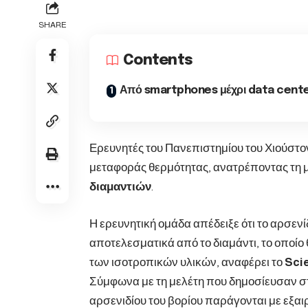
SHARE
Contents
Από smartphones μέχρι data cent
Ερευνητές του Πανεπιστημίου του Χιούστο
μεταφοράς θερμότητας, ανατρέποντας τη μ
διαμαντιών
.
Η ερευνητική ομάδα απέδειξε ότι το αρσενί
αποτελεσματικά από το διαμάντι, το οποί
των ισοτροπικών υλικών, αναφέρει το
Sci
Σύμφωνα με τη μελέτη που δημοσίευσαν σ
αρσενιδίου του βορίου παράγονται με εξαι