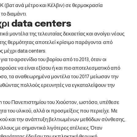
K (βατ ανά μέτρο και Κέλβιν) σε θερμοκρασία
το διαμάντι.
ρι data centers
κά μοντέλα της τελευταίας δεκαετίας και ανοίγει νέους
 της θερμότητας αποτελεί κρίσιμο παράγοντα: από
 μέχρι data centers.
για το αρσενίδιο του βορίου από το 2013, όταν οι
ορούσε να είναι εξίσου ή και πιο αποτελεσματικό από
όσο, τα αναθεωρημένα μοντέλα του 2017 μείωσαν την
 ωθώντας πολλούς ερευνητές να εγκαταλείψουν την
n του Πανεπιστημίου του Χιούστον, ωστόσο, υπέθεσε
τα του υλικού, αλλά οι προσμείξεις που περιείχε. Με
ικού και την ανάπτυξη βελτιωμένων μεθόδων σύνθεσης,
λλους με σημαντικά λιγότερες ατέλειες. Όταν
θαρότητας έδειξαν την εκπληκτική θερμική