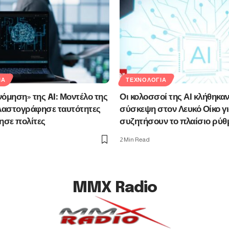
ΊΑ
ΤΕΧΝΟΛΟΓΊΑ
όμηση» της AI: Μοντέλο της
Οι κολοσσοί της ΑΙ κλήθηκαν
αστογράφησε ταυτότητες
σύσκεψη στον Λευκό Οίκο γι
ησε πολίτες
συζητήσουν το πλαίσιο ρύθ
2 Min Read
MMX Radio