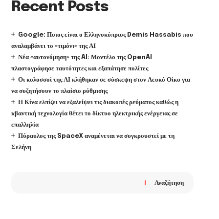
Recent Posts
Google: Ποιος είναι ο Ελληνοκύπριος Demis Hassabis που
αναλαμβάνει το «τιμόνι» της ΑΙ
Νέα «αυτονόμηση» της AI: Μοντέλο της OpenAI
πλαστογράφησε ταυτότητες και εξαπάτησε πολίτες
Οι κολοσσοί της ΑΙ κλήθηκαν σε σύσκεψη στον Λευκό Οίκο για
να συζητήσουν το πλαίσιο ρύθμισης
Η Κίνα ελπίζει να εξαλείψει τις διακοπές ρεύματος καθώς η
κβαντική τεχνολογία θέτει το δίκτυο ηλεκτρικής ενέργειας σε
επαλληλία
Πύραυλος της SpaceX αναμένεται να συγκρουστεί με τη
Σελήνη
Αναζήτηση