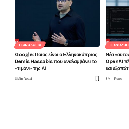
ΤΕΧΝΟΛΟΓΊΑ
ΤΕΧΝΟΛΟΓ
Google: Ποιος είναι ο Ελληνοκύπριος
Νέα «αυτον
Demis Hassabis που αναλαμβάνει το
OpenAI πλ
«τιμόνι» της ΑΙ
και εξαπάτ
8 Min Read
3 Min Read