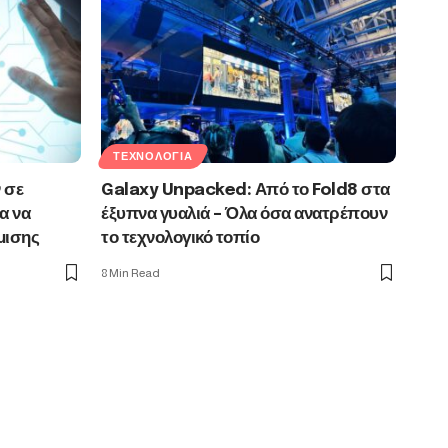
ΤΕΧΝΟΛΟΓΊΑ
 σε
Galaxy Unpacked: Από το Fold8 στα
α να
έξυπνα γυαλιά – Όλα όσα ανατρέπουν
μισης
το τεχνολογικό τοπίο
8 Min Read